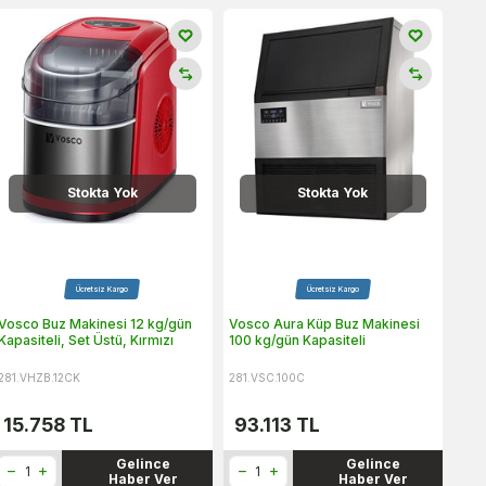
Stokta Yok
Stokta Yok
Ücretsiz Kargo
Ücretsiz Kargo
Vosco Buz Makinesi 12 kg/gün
Vosco Aura Küp Buz Makinesi
Kapasiteli, Set Üstü, Kırmızı
100 kg/gün Kapasiteli
281.VHZB.12CK
281.VSC.100C
15.758
TL
93.113
TL
Gelince
Gelince
Haber Ver
Haber Ver