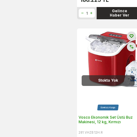
Gelince
Haber Ver
Stokta Yok
Ücretsiz Kargo
Vosco Ekonomik Set Üstü Buz
Makinesi, 12 kg, Kırmızı
281.VHZB.12H.R