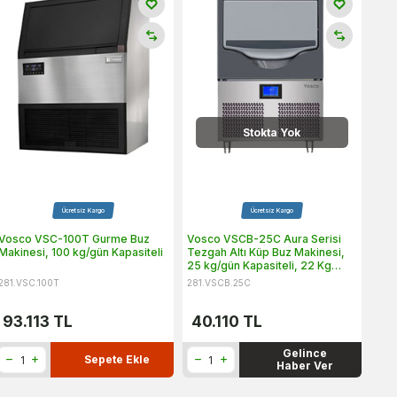
Stokta Yok
Ücretsiz Kargo
Ücretsiz Kargo
Vosco VSC-100T Gurme Buz
Vosco VSCB-25C Aura Serisi
Makinesi, 100 kg/gün Kapasiteli
Tezgah Altı Küp Buz Makinesi,
25 kg/gün Kapasiteli, 22 Kg
Saklama Hazneli
281.VSC.100T
281.VSCB.25C
93.113
TL
40.110
TL
Gelince
Sepete Ekle
Haber Ver