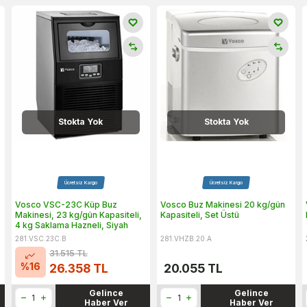
Stokta Yok
Stokta Yok
Ücretsiz Kargo
Ücretsiz Kargo
Vosco VSC-23C Küp Buz
Vosco Buz Makinesi 20 kg/gün
Makinesi, 23 kg/gün Kapasiteli,
Kapasiteli, Set Üstü
4 kg Saklama Hazneli, Siyah
281.VSC.23C.B
281.VHZB.20.A
31.515
TL
%
16
26.358
TL
20.055
TL
Gelince
Gelince
Haber Ver
Haber Ver