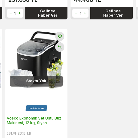
Gelince
Gelince
Haber Ver
Haber Ver
Stokta Yok
Ücretsiz Kargo
Vosco Ekonomik Set Üstü Buz
Makinesi, 12 kg, Siyah
281.VHZB.12H.B