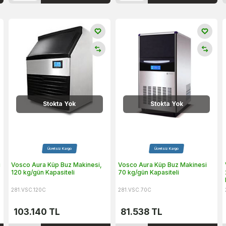
Stokta Yok
Stokta Yok
Ücretsiz Kargo
Ücretsiz Kargo
i
Vosco Aura Küp Buz Makinesi,
Vosco Aura Küp Buz Makinesi
120 kg/gün Kapasiteli
70 kg/gün Kapasiteli
281.VSC.120C
281.VSC.70C
103.140
TL
81.538
TL