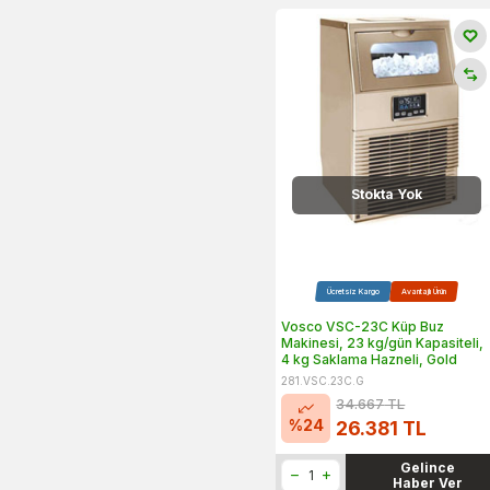
Stokta Yok
Ücretsiz Kargo
Avantajlı Ürün
Vosco VSC-23C Küp Buz
Makinesi, 23 kg/gün Kapasiteli,
4 kg Saklama Hazneli, Gold
281.VSC.23C.G
34.667
TL
%
24
26.381
TL
Gelince
Haber Ver