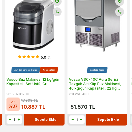
5.0
(1)
Aynı Gün Ücretsiz Kargo
Avantajlı Ürün
Ücretsiz Kargo
Vosco Buz Makinesi 12 kg/gün
Vosco VSC-40C Aura Serisi
Kapasiteli, Set Üstü, Gri
Tezgah Altı Küp Buz Makinesi,
40 kg/gün Kapasiteli, 22 kg
Saklama Hazneli
281.VHZB.12CG
281.VSC.40C
17.333
TL
%
37
10.887
TL
51.570
TL
Sepete Ekle
Sepete Ekle