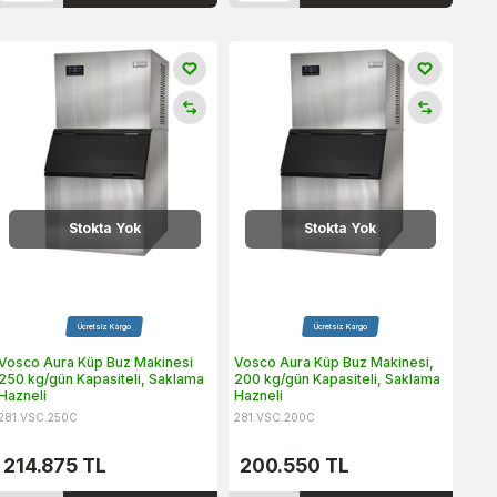
Stokta Yok
Stokta Yok
Ücretsiz Kargo
Ücretsiz Kargo
Vosco Aura Küp Buz Makinesi
Vosco Aura Küp Buz Makinesi,
250 kg/gün Kapasiteli, Saklama
200 kg/gün Kapasiteli, Saklama
Hazneli
Hazneli
281.VSC.250C
281.VSC.200C
214.875
TL
200.550
TL