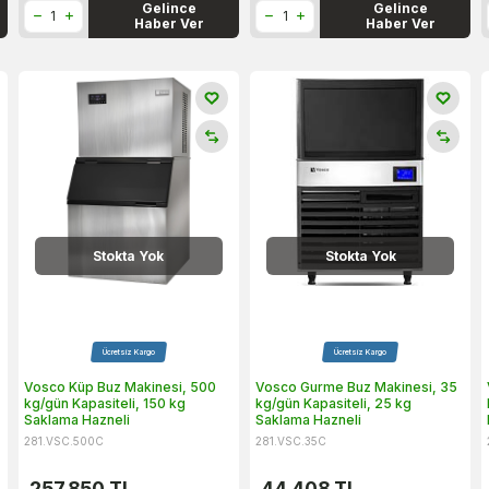
Gelince
Gelince
Haber Ver
Haber Ver
Stokta Yok
Stokta Yok
Ücretsiz Kargo
Ücretsiz Kargo
Vosco Küp Buz Makinesi, 500
Vosco Gurme Buz Makinesi, 35
kg/gün Kapasiteli, 150 kg
kg/gün Kapasiteli, 25 kg
Saklama Hazneli
Saklama Hazneli
281.VSC.500C
281.VSC.35C
257.850
TL
44.408
TL