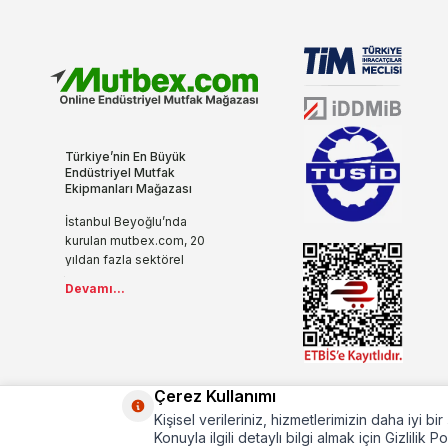
Türkiye’nin En Büyük
Endüstriyel Mutfak
Ekipmanları Mağazası
İstanbul Beyoğlu’nda
kurulan mutbex.com, 20
yıldan fazla sektörel
tecrübesi, yenilikçi ve
Devamı...
modern anlayışıyla
endüstriyel mutfak
ekipmanlarını internet ile
buluşturuyor.
İşletmenizde ihtiyaç
duyacağınız tüm mutfak
Çerez Kullanımı
ürünlerini sizlere özel
Kişisel verileriniz, hizmetlerimizin daha iyi b
fiyatlarla sunuyoruz.
Konuyla ilgili detaylı bilgi almak için Gizlilik P