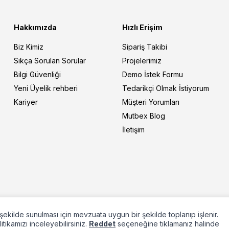
Hakkımızda
Hızlı Erişim
Biz Kimiz
Sipariş Takibi
Sıkça Sorulan Sorular
Projelerimiz
Bilgi Güvenliği
Demo İstek Formu
Yeni Üyelik rehberi
Tedarikçi Olmak İstiyorum
Kariyer
Müşteri Yorumları
Mutbex Blog
İletişim
ir şekilde sunulması için mevzuata uygun bir şekilde toplanıp işlenir.
olitikamızı inceleyebilirsiniz.
Reddet
seçeneğine tıklamanız halinde
T
-Soft
E-Ticaret
Sistemleriyle Hazırlanmıştır.