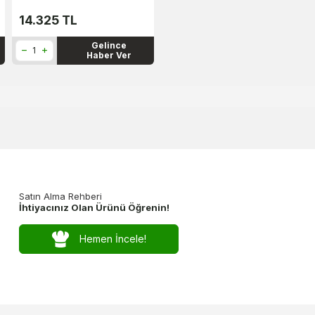
14.325
TL
Gelince
Haber Ver
Satın Alma Rehberi
İhtiyacınız Olan Ürünü Öğrenin!
Hemen İncele!