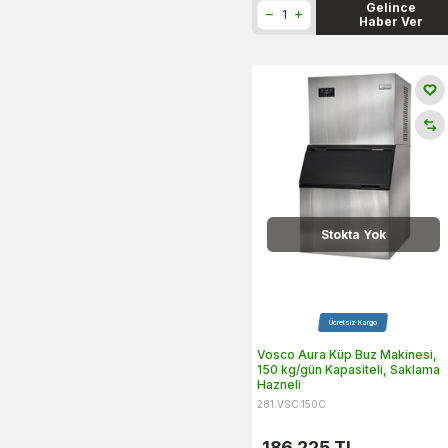
Gelince
Haber Ver
Stokta Yok
Ücretsiz Kargo
Vosco Aura Küp Buz Makinesi,
150 kg/gün Kapasiteli, Saklama
Hazneli
281.VSC.150C
186.225
TL