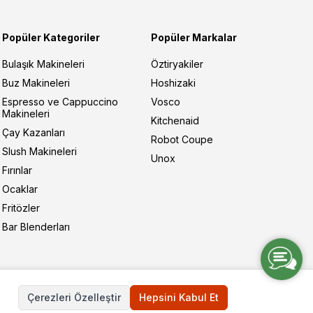
Popüler Kategoriler
Popüler Markalar
Bulaşık Makineleri
Öztiryakiler
Buz Makineleri
Hoshizaki
Espresso ve Cappuccino
Vosco
Makineleri
Kitchenaid
Çay Kazanları
Robot Coupe
Slush Makineleri
Unox
Fırınlar
Ocaklar
Fritözler
Bar Blenderları
Çerezleri Özelleştir
Hepsini Kabul Et