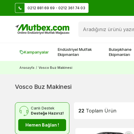
0212 881 69 69 - 0212 361 74 03
Üye Ol İlk Siparişte 500 TL Kazan!
Endüstriyel Mutfak
Bulaşıkhane
Kampanyalar
Ekipmanları
Ekipmanları
Anasayfa
/
Vosco Buz Makinesi
Vosco Buz Makinesi
Canlı Destek
22
Toplam Ürün
Desteğe Hazırız!
Hemen Bağlan !