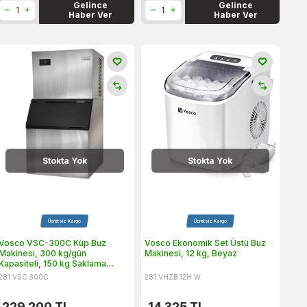
Gelince
Gelince
Haber Ver
Haber Ver
Stokta Yok
Stokta Yok
Ücretsiz Kargo
Ücretsiz Kargo
Vosco VSC-300C Küp Buz
Vosco Ekonomik Set Üstü Buz
Makinesi, 300 kg/gün
Makinesi, 12 kg, Beyaz
Kapasiteli, 150 kg Saklama
Hazneli
281.VSC.300C
281.VHZB.12H.W
229.200
TL
14.325
TL