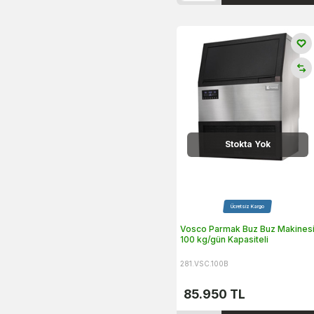
Stokta Yok
Ücretsiz Kargo
Vosco Parmak Buz Buz Makines
100 kg/gün Kapasiteli
281.VSC.100B
85.950
TL