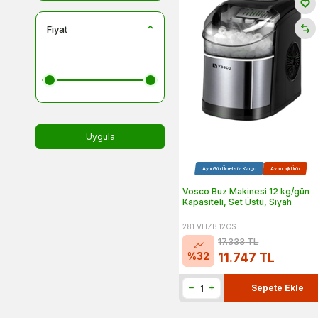
Fiyat
Uygula
Aynı Gün Ücretsiz Kargo
Avantajlı Ürün
Vosco Buz Makinesi 12 kg/gün
Kapasiteli, Set Üstü, Siyah
281.VHZB.12CS
17.333
TL
%
32
11.747
TL
Sepete Ekle