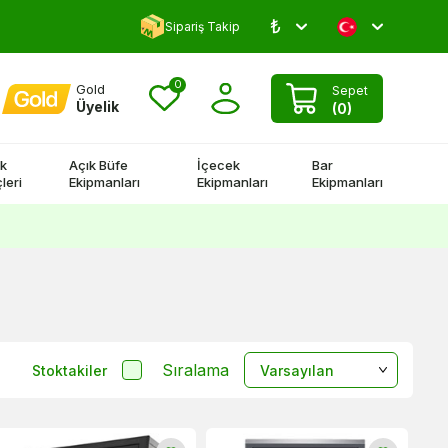
₺
Yorum Yap 500 TL Kazan!
Sipariş Takip
0
Gold
Sepet
Üyelik
(
0
)
k
Açık Büfe
İçecek
Bar
leri
Ekipmanları
Ekipmanları
Ekipmanları
Sıralama
Stoktakiler