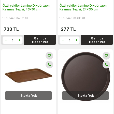
Öztiryakiler Lamine Dikdörtgen
Öztiryakiler Lamine Dikdörtgen
Kaymaz Tepsi, 43x61 cm
Kaymaz Tepsi, 24x35 cm
1GN.8448.04361.01
1GN.8448.02435.01
733
TL
277
TL
Gelince
Gelince
Haber Ver
Haber Ver
Stokta Yok
Stokta Yok