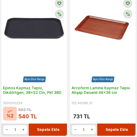
Aynı Gün Kargo
Aynı Gün Kargo
Epinox Kaymaz Tepsi,
Arcoform Lamine Kaymaz Tepsi
Dikdörtgen, 38x52 Cm, Pkt 38D
Ahşap Desenli 46x36 cm
3501000239
102.4636K.01
552
TL
%
2
540
TL
731
TL
Sepete Ekle
Sepete Ekle