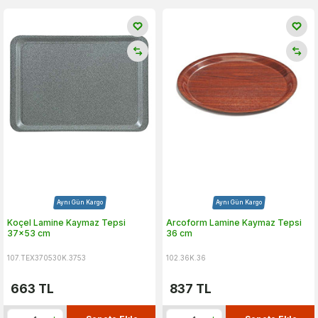
Aynı Gün Kargo
Aynı Gün Kargo
Koçel Lamine Kaymaz Tepsi
Arcoform Lamine Kaymaz Tepsi
37x53 cm
36 cm
107.TEX370530K.3753
102.36K.36
663
TL
837
TL