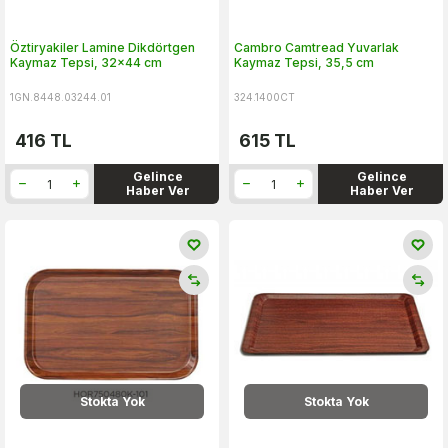
Öztiryakiler Lamine Dikdörtgen
Cambro Camtread Yuvarlak
Kaymaz Tepsi, 32x44 cm
Kaymaz Tepsi, 35,5 cm
1GN.8448.03244.01
324.1400CT
416
TL
615
TL
Gelince
Gelince
Haber Ver
Haber Ver
Stokta Yok
Stokta Yok