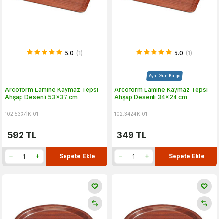
5.0
(1)
5.0
(1)
Aynı Gün Kargo
Arcoform Lamine Kaymaz Tepsi
Arcoform Lamine Kaymaz Tepsi
Ahşap Desenli 53x37 cm
Ahşap Desenli 34x24 cm
102.5337İK.01
102.3424K.01
592
TL
349
TL
Sepete Ekle
Sepete Ekle