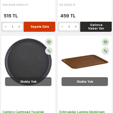
1GN.8448.00R43.01
102.5332K.01
515
TL
459
TL
Gelince
Sepete Ekle
Haber Ver
Stokta Yok
Stokta Yok
Cambro Camtread Yuvarlak
Öztiryakiler Lamine Dikdörgen