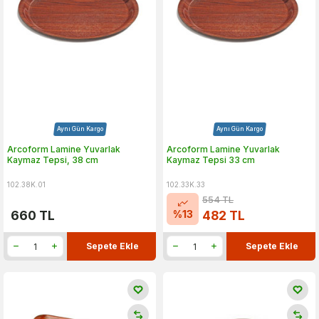
Aynı Gün Kargo
Aynı Gün Kargo
Arcoform Lamine Yuvarlak
Arcoform Lamine Yuvarlak
Kaymaz Tepsi, 38 cm
Kaymaz Tepsi 33 cm
102.38K.01
102.33K.33
554
TL
%
13
660
TL
482
TL
Sepete Ekle
Sepete Ekle