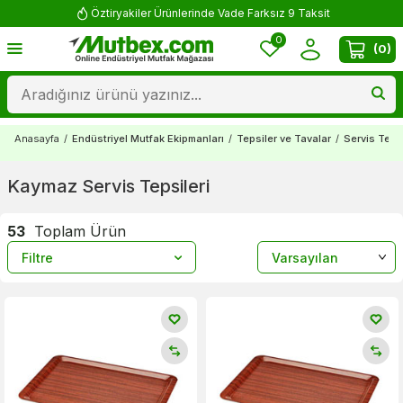
Öztiryakiler Ürünlerinde Vade Farksız 9 Taksit
0
(
0
)
Anasayfa
/
Endüstriyel Mutfak Ekipmanları
/
Tepsiler ve Tavalar
/
Servis Tepsi
Kaymaz Servis Tepsileri
53
Toplam Ürün
Filtre