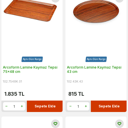
Aynı Gün Kargo
Aynı Gün Kargo
Arcoform Lamine Kaymaz Tepsi
Arcoform Lamine Kaymaz Tepsi
75x48 cm
43 cm
102.7548K.01
102.43K.43
1.835
TL
815
TL
Sepete Ekle
Sepete Ekle