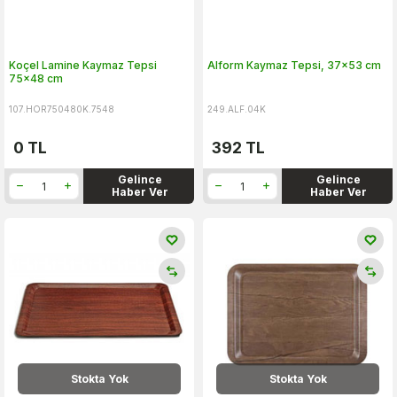
Koçel Lamine Kaymaz Tepsi
Alform Kaymaz Tepsi, 37x53 cm
75x48 cm
107.HOR750480K.7548
249.ALF.04K
0
TL
392
TL
Gelince
Gelince
Haber Ver
Haber Ver
Stokta Yok
Stokta Yok