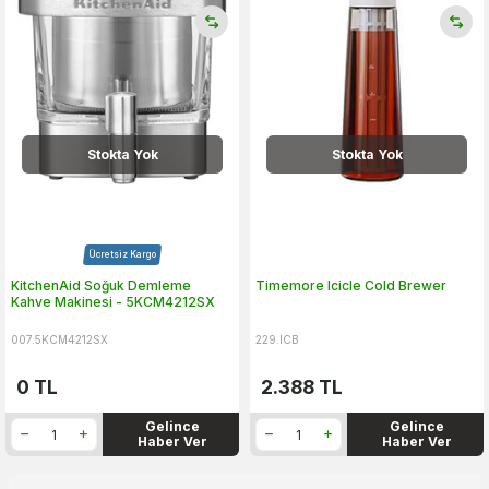
Stokta Yok
Stokta Yok
Ücretsiz Kargo
KitchenAid Soğuk Demleme
Timemore Icicle Cold Brewer
Kahve Makinesi - 5KCM4212SX
007.5KCM4212SX
229.ICB
0
TL
2.388
TL
Gelince
Gelince
Haber Ver
Haber Ver