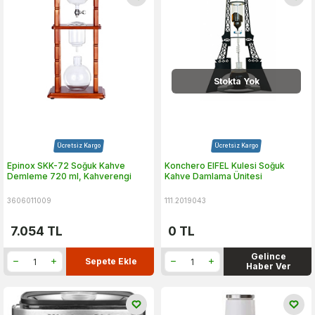
Stokta Yok
Ücretsiz Kargo
Ücretsiz Kargo
Epinox SKK-72 Soğuk Kahve
Konchero EIFEL Kulesi Soğuk
Demleme 720 ml, Kahverengi
Kahve Damlama Ünitesi
3606011009
111.2019043
7.054
TL
0
TL
Gelince
Sepete Ekle
Haber Ver