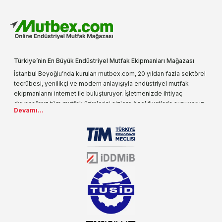
Türkiye’nin En Büyük Endüstriyel Mutfak Ekipmanları Mağazası
İstanbul Beyoğlu’nda kurulan mutbex.com, 20 yıldan fazla sektörel
tecrübesi, yenilikçi ve modern anlayışıyla endüstriyel mutfak
ekipmanlarını internet ile buluşturuyor. İşletmenizde ihtiyaç
duyacağınız tüm mutfak ürünlerini sizlere özel fiyatlarla sunuyoruz.
Devamı...
Endüstriyel mutfak malzemesi deyince akla gelen ilk adreslerden
biri olarak, ürün çeşitlerimizi her gün artırıyoruz. Uzun yıllardır
sektörün farklı alanlarında da faliyet gösteren mutbex.com,
Öztiryakiler resmi bayisidir. Öztiryakiler ürünleri üzerinde büyük bir
donanıma sahip ekibi ile müşterilerine koşulsuz destek sunan
mutbex.com ile endüstriyel mutfak malzemeleri konusunda
alacağınız hizmet standartların her zaman üstünde olacaktır.