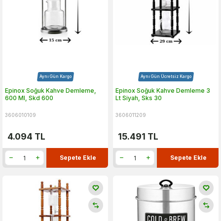
Aynı Gün Kargo
Aynı Gün Ücretsiz Kargo
Epinox Soğuk Kahve Demleme,
Epinox Soğuk Kahve Demleme 3
600 Ml, Skd 600
Lt Siyah, Sks 30
3606010109
3606011209
4.094
TL
15.491
TL
Sepete Ekle
Sepete Ekle