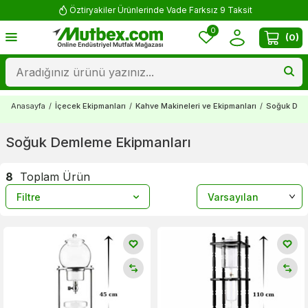
Öztiryakiler Ürünlerinde Vade Farksız 9 Taksit
0
(
0
)
Anasayfa
/
İçecek Ekipmanları
/
Kahve Makineleri ve Ekipmanları
/
Soğuk Dem
Soğuk Demleme Ekipmanları
8
Toplam Ürün
Filtre