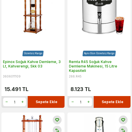
Ücretsiz Kargo
Aynı Gün Ücretsiz Kargo
Epinox Soğuk Kahve Demleme, 3
Remta R45 Soğuk Kahve
Lt, Kahverengi, Skk 03
Demleme Makinesi, 15 Litre
Kapasiteli
3606011109
266.R45
15.491
TL
8.123
TL
Sepete Ekle
Sepete Ekle