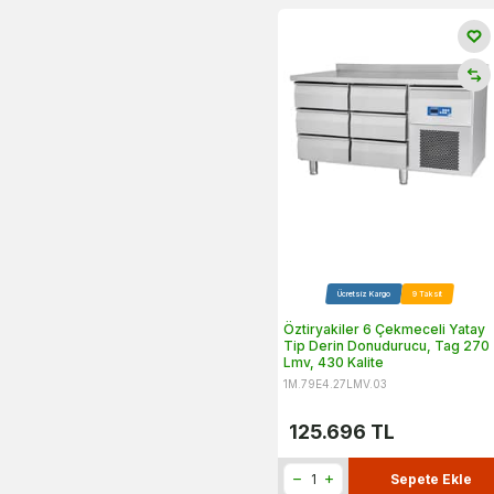
Ücretsiz Kargo
9 Taksit
Öztiryakiler 6 Çekmeceli Yatay
Tip Derin Donudurucu, Tag 270
Lmv, 430 Kalite
1M.79E4.27LMV.03
125.696
TL
Sepete Ekle