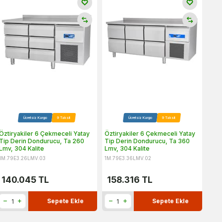
Ücretsiz Kargo
9 Taksit
Ücretsiz Kargo
9 Taksit
Öztiryakiler 6 Çekmeceli Yatay
Öztiryakiler 6 Çekmeceli Yatay
Tip Derin Dondurucu, Ta 260
Tip Derin Dondurucu, Ta 360
Lmv, 304 Kalite
Lmv, 304 Kalite
1M.79E3.26LMV.03
1M.79E3.36LMV.02
140.045
TL
158.316
TL
Sepete Ekle
Sepete Ekle