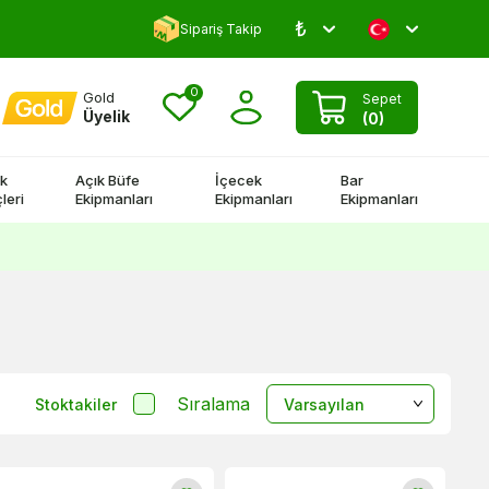
₺
Yorum Yap 500 TL Kazan!
Sipariş Takip
0
Gold
Sepet
Üyelik
(
0
)
k
Açık Büfe
İçecek
Bar
leri
Ekipmanları
Ekipmanları
Ekipmanları
Sıralama
Stoktakiler