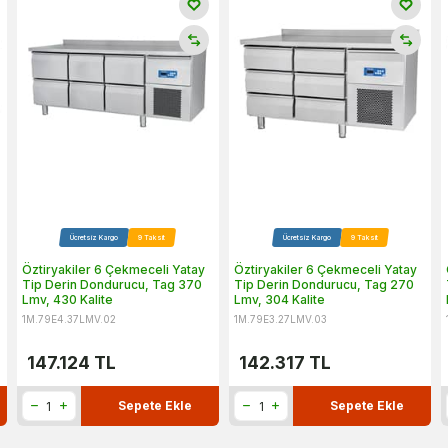
Ücretsiz Kargo
9 Taksit
Ücretsiz Kargo
9 Taksit
Öztiryakiler 6 Çekmeceli Yatay
Öztiryakiler 6 Çekmeceli Yatay
Tip Derin Dondurucu, Tag 370
Tip Derin Dondurucu, Tag 270
Lmv, 430 Kalite
Lmv, 304 Kalite
1M.79E4.37LMV.02
1M.79E3.27LMV.03
147.124
TL
142.317
TL
Sepete Ekle
Sepete Ekle