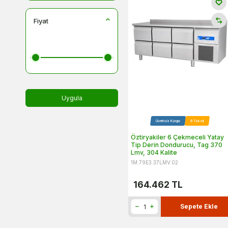
Fiyat
Uygula
Ücretsiz Kargo
9 Taksit
Öztiryakiler 6 Çekmeceli Yatay
Tip Derin Dondurucu, Tag 370
Lmv, 304 Kalite
1M.79E3.37LMV.02
164.462
TL
Sepete Ekle