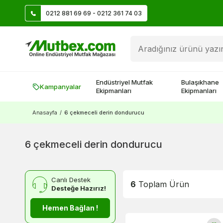
0212 881 69 69 - 0212 361 74 03
Üye Ol İlk Siparişte 500 TL Kazan!
Endüstriyel Mutfak
Bulaşıkhane
Kampanyalar
Ekipmanları
Ekipmanları
Anasayfa
/
6 çekmeceli derin dondurucu
6 çekmeceli derin dondurucu
Canlı Destek
6
Toplam Ürün
Desteğe Hazırız!
Hemen Bağlan !