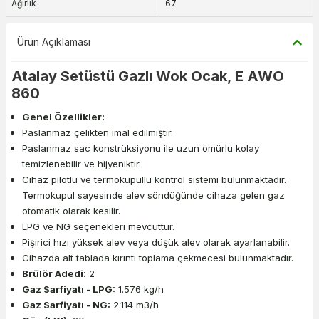
Ağırlık
67
Ürün Açıklaması
Atalay Setüstü Gazlı Wok Ocak, E AWO
860
Genel Özellikler:
Paslanmaz çelikten imal edilmiştir.
Paslanmaz sac konstrüksiyonu ile uzun ömürlü kolay
temizlenebilir ve hijyeniktir.
Cihaz pilotlu ve termokupullu kontrol sistemi bulunmaktadır.
Termokupul sayesinde alev söndüğünde cihaza gelen gaz
otomatik olarak kesilir.
LPG ve NG seçenekleri mevcuttur.
Pişirici hızı yüksek alev veya düşük alev olarak ayarlanabilir.
Cihazda alt tablada kırıntı toplama çekmecesi bulunmaktadır.
Brülör Adedi:
2
Gaz Sarfiyatı - LPG:
1.576 kg/h
Gaz Sarfiyatı - NG:
2.114 m3/h