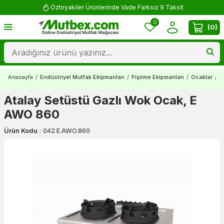
Öztiryakiler Ürünlerinde Vade Farksız 9 Taksit
0
(
0
)
Anasayfa
/
Endüstriyel Mutfak Ekipmanları
/
Pişirme Ekipmanları
/
Ocaklar
/
W
Atalay Setüstü Gazlı Wok Ocak, E
AWO 860
Ürün Kodu
:
042.E.AWO.860