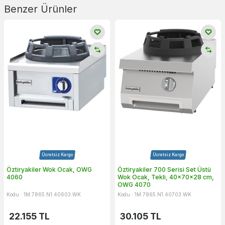
Benzer Ürünler
Ücretsiz Kargo
Ücretsiz Kargo
Öztiryakiler Wok Ocak, OWG
Öztiryakiler 700 Serisi Set Üstü
4060
Wok Ocak, Tekli, 40x70x28 cm,
OWG 4070
Kodu : 1M.7865.N1.40603.WK
Kodu : 1M.7865.N1.40703.WK
22.155
TL
30.105
TL