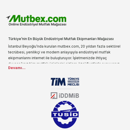
Türkiye’nin En Büyük Endüstriyel Mutfak Ekipmanları Mağazası
İstanbul Beyoğlu’nda kurulan mutbex.com, 20 yıldan fazla sektörel
tecrübesi, yenilikçi ve modern anlayışıyla endüstriyel mutfak
ekipmanlarını internet ile buluşturuyor. İşletmenizde ihtiyaç
duyacağınız tüm mutfak ürünlerini sizlere özel fiyatlarla sunuyoruz.
Devamı...
Endüstriyel mutfak malzemesi deyince akla gelen ilk adreslerden
biri olarak, ürün çeşitlerimizi her gün artırıyoruz. Uzun yıllardır
sektörün farklı alanlarında da faliyet gösteren mutbex.com,
Öztiryakiler resmi bayisidir. Öztiryakiler ürünleri üzerinde büyük bir
donanıma sahip ekibi ile müşterilerine koşulsuz destek sunan
mutbex.com ile endüstriyel mutfak malzemeleri konusunda
alacağınız hizmet standartların her zaman üstünde olacaktır.