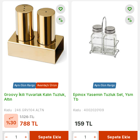
Aynı Gün Kargo
Avantajlı Ürün
Aynı Gün Kargo
Groovy İkili Yuvarlak Kalın Tuzluk,
Epinox Yasemin Tuzluk Set, Ysm
Altın
Tb
Kodu : 246.GRV.104.ALTN
Kodu : 4002020109
1.126
TL
%
30
788
TL
159
TL
Sepete Ekle
Sepete Ekle