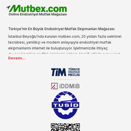
Türkiye’nin En Büyük Endüstriyel Mutfak Ekipmanları Mağazası
İstanbul Beyoğlu’nda kurulan mutbex.com, 20 yıldan fazla sektörel
tecrübesi, yenilikçi ve modern anlayışıyla endüstriyel mutfak
ekipmanlarını internet ile buluşturuyor. İşletmenizde ihtiyaç
duyacağınız tüm mutfak ürünlerini sizlere özel fiyatlarla sunuyoruz.
Devamı...
Endüstriyel mutfak malzemesi deyince akla gelen ilk adreslerden
biri olarak, ürün çeşitlerimizi her gün artırıyoruz. Uzun yıllardır
sektörün farklı alanlarında da faliyet gösteren mutbex.com,
Öztiryakiler resmi bayisidir. Öztiryakiler ürünleri üzerinde büyük bir
donanıma sahip ekibi ile müşterilerine koşulsuz destek sunan
mutbex.com ile endüstriyel mutfak malzemeleri konusunda
alacağınız hizmet standartların her zaman üstünde olacaktır.