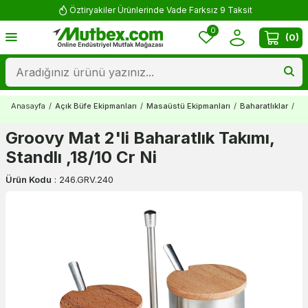
Öztiryakiler Ürünlerinde Vade Farksız 9 Taksit
0
(
0
)
Anasayfa
/
Açık Büfe Ekipmanları
/
Masaüstü Ekipmanları
/
Baharatlıklar
/
Gr
Groovy Mat 2'li Baharatlık Takımı,
Standlı ,18/10 Cr Ni
Ürün Kodu
:
246.GRV.240