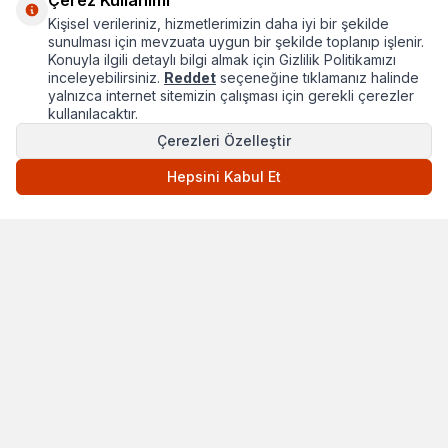
Çerez Kullanımı
Kişisel verileriniz, hizmetlerimizin daha iyi bir şekilde
Hakkımızda
sunulması için mevzuata uygun bir şekilde toplanıp işlenir.
Konuyla ilgili detaylı bilgi almak için Gizlilik Politikamızı
Hızlı Erişim
inceleyebilirsiniz.
Reddet
seçeneğine tıklamanız halinde
yalnızca internet sitemizin çalışması için gerekli çerezler
Popüler Kategoriler
kullanılacaktır.
Çerezleri Özelleştir
Popüler Markalar
Hepsini Kabul Et
T
-Soft
E-Ticaret
Sistemleriyle Hazırlanmıştır.