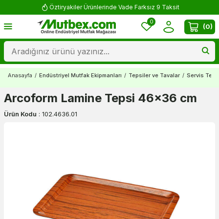
Öztiryakiler Ürünlerinde Vade Farksız 9 Taksit
0
(
0
)
Anasayfa
/
Endüstriyel Mutfak Ekipmanları
/
Tepsiler ve Tavalar
/
Servis Tepsi
Arcoform Lamine Tepsi 46x36 cm
Ürün Kodu
:
102.4636.01