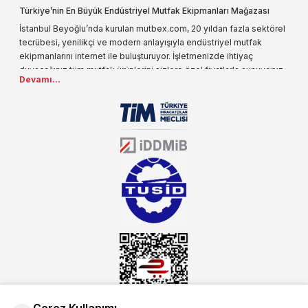
Türkiye’nin En Büyük Endüstriyel Mutfak Ekipmanları Mağazası
İstanbul Beyoğlu’nda kurulan mutbex.com, 20 yıldan fazla sektörel
tecrübesi, yenilikçi ve modern anlayışıyla endüstriyel mutfak
ekipmanlarını internet ile buluşturuyor. İşletmenizde ihtiyaç
duyacağınız tüm mutfak ürünlerini sizlere özel fiyatlarla sunuyoruz.
Devamı...
Endüstriyel mutfak malzemesi deyince akla gelen ilk adreslerden
biri olarak, ürün çeşitlerimizi her gün artırıyoruz. Uzun yıllardır
sektörün farklı alanlarında da faliyet gösteren mutbex.com,
Öztiryakiler resmi bayisidir. Öztiryakiler ürünleri üzerinde büyük bir
donanıma sahip ekibi ile müşterilerine koşulsuz destek sunan
mutbex.com ile endüstriyel mutfak malzemeleri konusunda
alacağınız hizmet standartların her zaman üstünde olacaktır.