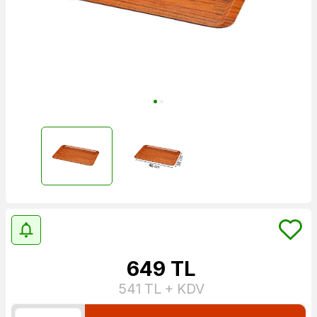
649
TL
541
TL + KDV