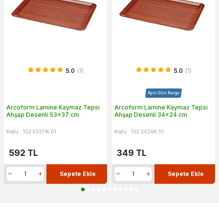
5.0
(1)
5.0
(1)
Aynı Gün Kargo
Arcoform Lamine Kaymaz Tepsi
Arcoform Lamine Kaymaz Tepsi
Ahşap Desenli 53x37 cm
Ahşap Desenli 34x24 cm
Kodu : 102.5337İK.01
Kodu : 102.3424K.01
592
TL
349
TL
Sepete Ekle
Sepete Ekle