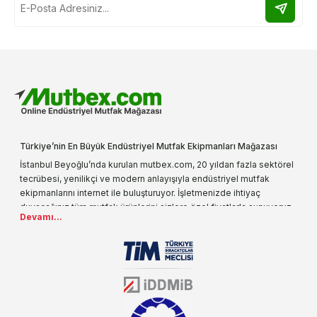
Türkiye’nin En Büyük Endüstriyel Mutfak Ekipmanları Mağazası
İstanbul Beyoğlu’nda kurulan mutbex.com, 20 yıldan fazla sektörel
tecrübesi, yenilikçi ve modern anlayışıyla endüstriyel mutfak
ekipmanlarını internet ile buluşturuyor. İşletmenizde ihtiyaç
duyacağınız tüm mutfak ürünlerini sizlere özel fiyatlarla sunuyoruz.
Devamı...
Endüstriyel mutfak malzemesi deyince akla gelen ilk adreslerden
biri olarak, ürün çeşitlerimizi her gün artırıyoruz. Uzun yıllardır
sektörün farklı alanlarında da faliyet gösteren mutbex.com,
Öztiryakiler resmi bayisidir. Öztiryakiler ürünleri üzerinde büyük bir
donanıma sahip ekibi ile müşterilerine koşulsuz destek sunan
mutbex.com ile endüstriyel mutfak malzemeleri konusunda
alacağınız hizmet standartların her zaman üstünde olacaktır.