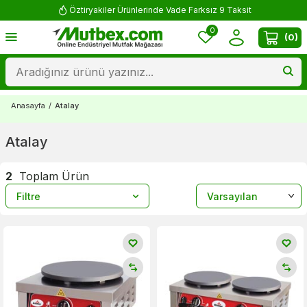
Öztiryakiler Ürünlerinde Vade Farksız 9 Taksit
0
(
0
)
Anasayfa
/
Atalay
Atalay
2
Toplam Ürün
Filtre