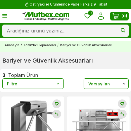
Öztiryakiler Ürünlerinde Vade Farksız 9 Taksit
0
(
0
)
Anasayfa
/
Temizlik Ekipmanları
/
Bariyer ve Güvenlik Aksesuarları
Bariyer ve Güvenlik Aksesuarları
3
Toplam Ürün
Filtre