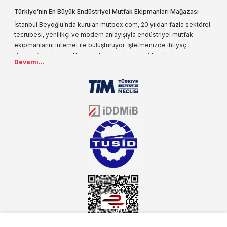
Türkiye’nin En Büyük Endüstriyel Mutfak Ekipmanları Mağazası
İstanbul Beyoğlu’nda kurulan mutbex.com, 20 yıldan fazla sektörel
tecrübesi, yenilikçi ve modern anlayışıyla endüstriyel mutfak
ekipmanlarını internet ile buluşturuyor. İşletmenizde ihtiyaç
duyacağınız tüm mutfak ürünlerini sizlere özel fiyatlarla sunuyoruz.
Devamı...
Endüstriyel mutfak malzemesi deyince akla gelen ilk adreslerden
biri olarak, ürün çeşitlerimizi her gün artırıyoruz. Uzun yıllardır
sektörün farklı alanlarında da faliyet gösteren mutbex.com,
Öztiryakiler resmi bayisidir. Öztiryakiler ürünleri üzerinde büyük bir
donanıma sahip ekibi ile müşterilerine koşulsuz destek sunan
mutbex.com ile endüstriyel mutfak malzemeleri konusunda
alacağınız hizmet standartların her zaman üstünde olacaktır.