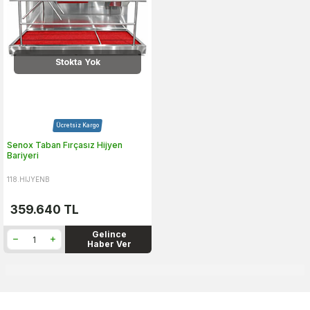
Stokta Yok
Ücretsiz Kargo
Senox Taban Fırçasız Hijyen
Bariyeri
118.HIJYENB
359.640
TL
Gelince
Haber Ver