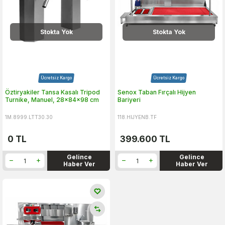
Stokta Yok
Stokta Yok
Ücretsiz Kargo
Ücretsiz Kargo
Öztiryakiler Tansa Kasalı Tripod
Senox Taban Fırçalı Hijyen
Turnike, Manuel, 28x84x98 cm
Bariyeri
1M.8999.LTT30.30
118.HIJYENB.TF
0
TL
399.600
TL
Gelince
Gelince
Haber Ver
Haber Ver