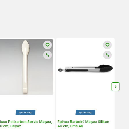
Aynı Gün Kargo
Aynı Gün Kargo
icco Polikarbon Servis Maşası,
Epinox Barbekü Maşası Silikon
Zicco 
0 cm, Beyaz
40 cm, Bms 40
30 cm,