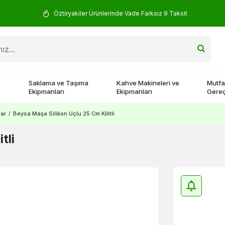
Öztiryakiler Ürünlerinde Vade Farksız 9 Taksit
Saklama ve Taşıma
Kahve Makineleri ve
Mutfa
Ekipmanları
Ekipmanları
Gereç
ar
/
Beysa Maşa Silikon Uçlu 25 Cm Kilitli
tli