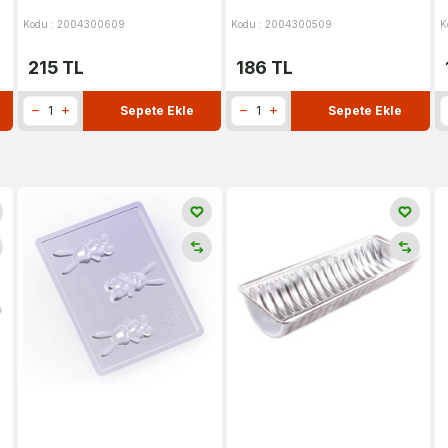
Kodu : 2004300609
Kodu : 2004300509
K
215
TL
186
TL
Sepete Ekle
Sepete Ekle