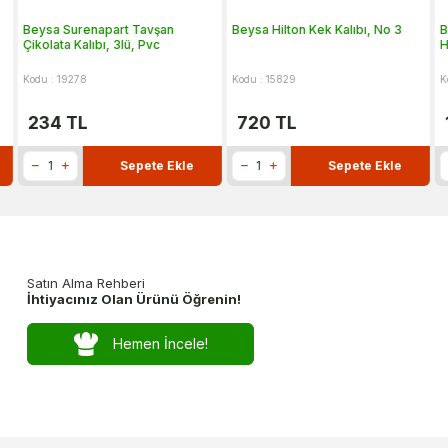
Beysa Surenapart Tavşan
Beysa Hilton Kek Kalıbı, No 3
B
Çikolata Kalıbı, 3lü, Pvc
H
Kodu : 19278
Kodu : 15829
K
234
TL
720
TL
Sepete Ekle
Sepete Ekle
Satın Alma Rehberi
İhtiyacınız Olan Ürünü Öğrenin!
Hemen İncele!