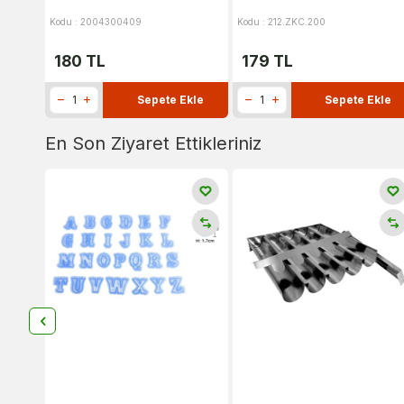
Kodu : 2004300409
Kodu : 212.ZKC.200
180
TL
179
TL
Sepete Ekle
Sepete Ekle
En Son Ziyaret Ettikleriniz