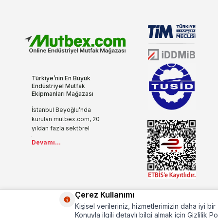
Türkiye’nin En Büyük
Endüstriyel Mutfak
Ekipmanları Mağazası
İstanbul Beyoğlu’nda
kurulan mutbex.com, 20
yıldan fazla sektörel
tecrübesi, yenilikçi ve
Devamı...
modern anlayışıyla
endüstriyel mutfak
ekipmanlarını internet ile
buluşturuyor.
İşletmenizde ihtiyaç
duyacağınız tüm mutfak
Çerez Kullanımı
ürünlerini sizlere özel
Kişisel verileriniz, hizmetlerimizin daha iyi b
fiyatlarla sunuyoruz.
Konuyla ilgili detaylı bilgi almak için Gizlilik P