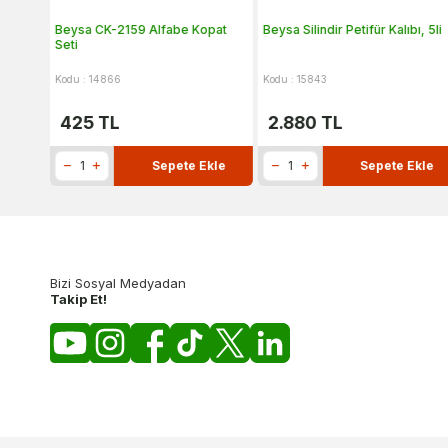
5 Cm
Beysa CK-2159 Alfabe Kopat
Beysa Silindir Petifür Kalıbı, 5li
Seti
Kodu : 14866
Kodu : 15843
425
TL
2.880
TL
kle
Sepete Ekle
Sepete Ekle
Bizi Sosyal Medyadan
Takip Et!