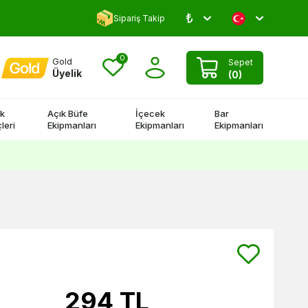
₺
Yorum Yap 500 TL Kazan!
Sipariş Takip
0
Gold
Sepet
Üyelik
(
0
)
k
Açık Büfe
İçecek
Bar
leri
Ekipmanları
Ekipmanları
Ekipmanları
294
TL