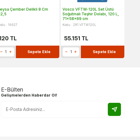
eysa Çember Delikli 8 Cm
Vosco VFTW-120L Set Üstü
Beysa 
2,5
Soğutmalı Teşhir Dolabı, 120 L,
71x58x69 cm
odu : 16627
Kodu : 281.VFTW.120L
Kodu : 
120
TL
55.151
TL
36
Sepete Ekle
Sepete Ekle
E-Bülten
Gelişmelerden Haberdar Ol!