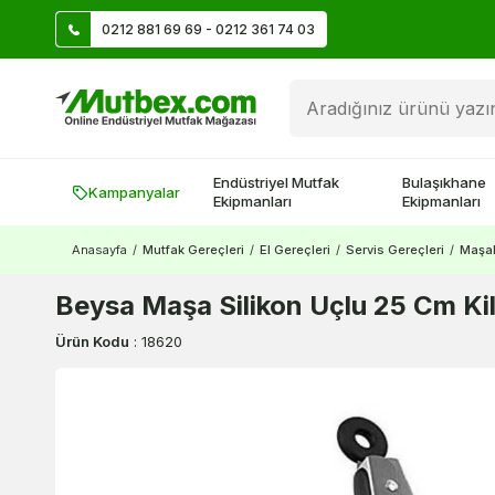
0212 881 69 69 - 0212 361 74 03
Üye Ol İlk Siparişte 500 TL Kazan!
Endüstriyel Mutfak
Bulaşıkhane
Kampanyalar
Ekipmanları
Ekipmanları
Anasayfa
/
Mutfak Gereçleri
/
El Gereçleri
/
Servis Gereçleri
/
Maşal
Beysa Maşa Silikon Uçlu 25 Cm Kili
Ürün Kodu
:
18620