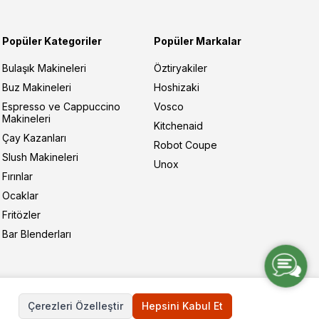
Popüler Kategoriler
Popüler Markalar
Bulaşık Makineleri
Öztiryakiler
Buz Makineleri
Hoshizaki
Espresso ve Cappuccino
Vosco
Makineleri
Kitchenaid
Çay Kazanları
Robot Coupe
Slush Makineleri
Unox
Fırınlar
Ocaklar
Fritözler
Bar Blenderları
Çerezleri Özelleştir
Hepsini Kabul Et