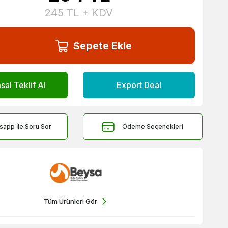
245
TL + KDV
Sepete Ekle
al Teklif Al
Export Deal
sapp İle Soru Sor
Ödeme Seçenekleri
Tüm Ürünleri Gör