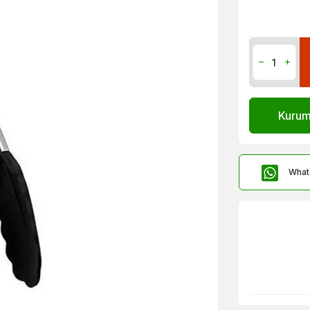
Kurums
What