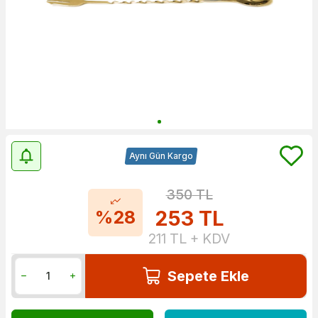
Aynı Gün Kargo
350
TL
253
TL
%28
211
TL + KDV
Sepete Ekle