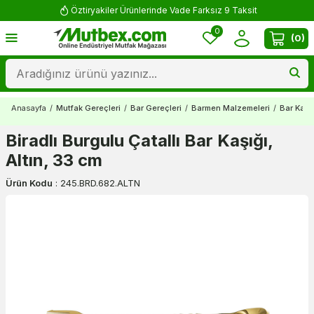
Öztiryakiler Ürünlerinde Vade Farksız 9 Taksit
0
(
0
)
Anasayfa
/
Mutfak Gereçleri
/
Bar Gereçleri
/
Barmen Malzemeleri
/
Bar Kaşık
Biradlı Burgulu Çatallı Bar Kaşığı,
Altın, 33 cm
Ürün Kodu
:
245.BRD.682.ALTN