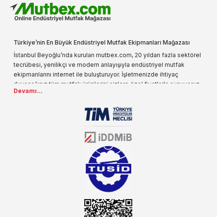
Türkiye’nin En Büyük Endüstriyel Mutfak Ekipmanları Mağazası
İstanbul Beyoğlu’nda kurulan mutbex.com, 20 yıldan fazla sektörel
tecrübesi, yenilikçi ve modern anlayışıyla endüstriyel mutfak
ekipmanlarını internet ile buluşturuyor. İşletmenizde ihtiyaç
duyacağınız tüm mutfak ürünlerini sizlere özel fiyatlarla sunuyoruz.
Devamı...
Endüstriyel mutfak malzemesi deyince akla gelen ilk adreslerden
biri olarak, ürün çeşitlerimizi her gün artırıyoruz. Uzun yıllardır
sektörün farklı alanlarında da faliyet gösteren mutbex.com,
Öztiryakiler resmi bayisidir. Öztiryakiler ürünleri üzerinde büyük bir
donanıma sahip ekibi ile müşterilerine koşulsuz destek sunan
mutbex.com ile endüstriyel mutfak malzemeleri konusunda
alacağınız hizmet standartların her zaman üstünde olacaktır.