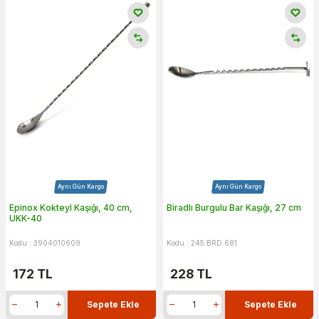
Aynı Gün Kargo
Aynı Gün Kargo
Epinox Kokteyl Kaşığı, 40 cm,
Biradlı Burgulu Bar Kaşığı, 27 cm
UKK-40
Kodu : 3904010609
Kodu : 245.BRD.681
172
TL
228
TL
Sepete Ekle
Sepete Ekle