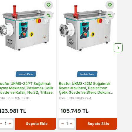
Ücretsiz Kargo
Ücretsiz Kargo
osfor UKMS-22PT Soğutmalı
Bosfor UKMS-22M Soğutmalı
Bosfor
ıyma Makinesi, Paslamaz Çelik
Kıyma Makinesi, Paslanmaz
32PTS
övde ve Kafalı, No:22, Trifaze
Çelik Gövde ve Sfero Döküm
Makine
Kafalı, No:22, Monofaze
Paslan
odu : 318.UKMS.22PT
Kodu : 318.UKMS.22M
Kodu : 
Kafalı
123.981
TL
105.749
TL
193
Sepete Ekle
Sepete Ekle