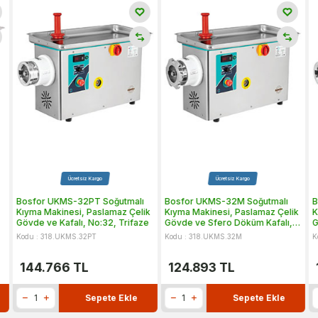
Ücretsiz Kargo
Ücretsiz Kargo
Bosfor UKMS-32PT Soğutmalı
Bosfor UKMS-32M Soğutmalı
B
Kıyma Makinesi, Paslamaz Çelik
Kıyma Makinesi, Paslamaz Çelik
K
Gövde ve Kafalı, No:32, Trifaze
Gövde ve Sfero Döküm Kafalı,
G
No:32, Monofaze
Kodu : 318.UKMS.32PT
Kodu : 318.UKMS.32M
K
144.766
TL
124.893
TL
Sepete Ekle
Sepete Ekle