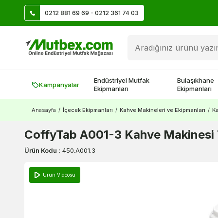
0212 881 69 69 - 0212 361 74 03
Öztiryakiler Ürünlerinde Vade Farksız 9 Taksit
Endüstriyel Mutfak
Bulaşıkhane
Kampanyalar
Ekipmanları
Ekipmanları
Anasayfa
/
İçecek Ekipmanları
/
Kahve Makineleri ve Ekipmanları
/
Ka
CoffyTab A001-3 Kahve Makinesi 
Ürün Kodu
:
450.A001.3
Ürün Videosu