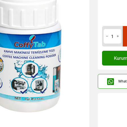
Kurums
What