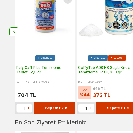
Aynı Gün Kargo
Aynı Gün Kargo
Avantajlı Ürün
Puly Caff Plus Temizleme
CoffyTab A001-8 Güçlü Kireç
Tableti, 2,5 gr
Temizleme Tozu, 900 gr
Kodu : 120.PLUS.25GR
Kodu : 450.A001.8
666
TL
%
44
704
TL
372
TL
Sepete Ekle
Sepete Ekle
En Son Ziyaret Ettikleriniz