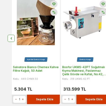
Aynı Gün Ücretsiz Kargo
Ücretsiz Kargo
Salvatore Bianco Chemex Kahve
Bosfor UKMS-42PT Soğutmalı
ti, 1
Filtre Kağıdı, 50 Adet
Kıyma Makinesi, Paslanmaz
Çelik Gövde ve Kafalı, No:42,
Trifaze
Kodu : 449.CHMX.50
Kodu : 318.UKMS.42.PT
5.304
TL
313.599
TL
kle
Sepete Ekle
Sepete Ekle