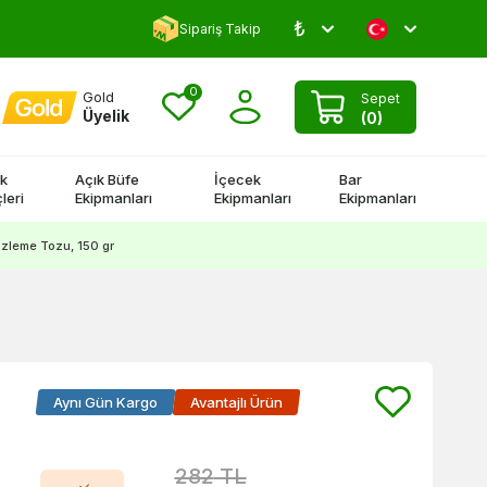
₺
5000 TL Üstü Kargo Bedava!
Sipariş Takip
0
Gold
Sepet
Üyelik
(
0
)
k
Açık Büfe
İçecek
Bar
leri
Ekipmanları
Ekipmanları
Ekipmanları
zleme Tozu, 150 gr
Aynı Gün Kargo
Avantajlı Ürün
282
TL