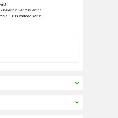
aldir.
elerinin verimini artırır.
itesini uzun vadede korur.