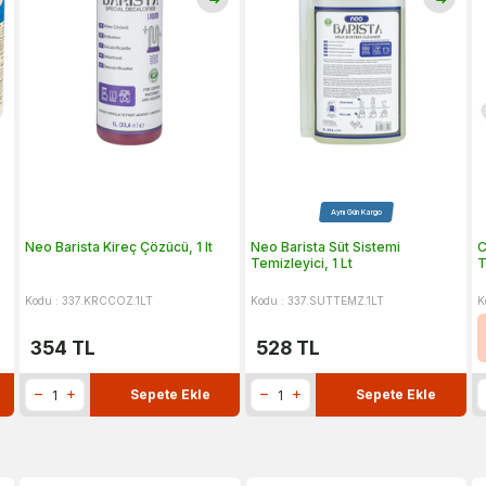
Aynı Gün Kargo
Neo Barista Kireç Çözücü, 1 lt
Neo Barista Süt Sistemi
C
Temizleyici, 1 Lt
T
Kodu : 337.KRCCOZ.1LT
Kodu : 337.SUTTEMZ.1LT
K
354
TL
528
TL
Sepete Ekle
Sepete Ekle