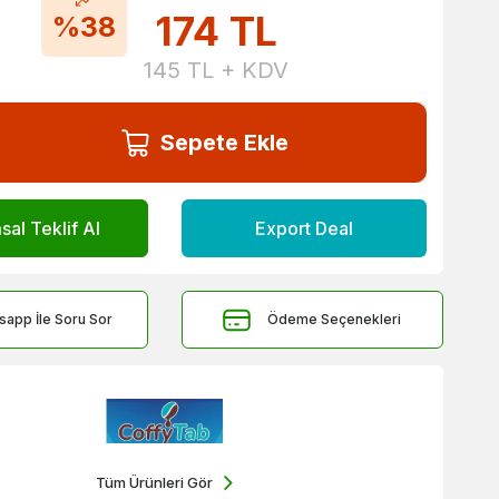
174
TL
%38
145
TL + KDV
Sepete Ekle
al Teklif Al
Export Deal
sapp İle Soru Sor
Ödeme Seçenekleri
Tüm Ürünleri Gör