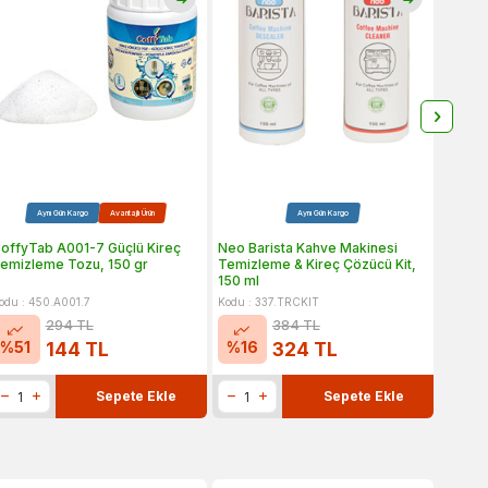
Aynı Gün Kargo
Avantajlı Ürün
Aynı Gün Kargo
offyTab A001-7 Güçlü Kireç
Neo Barista Kahve Makinesi
Neo Ba
emizleme Tozu, 150 gr
Temizleme & Kireç Çözücü Kit,
Temizl
150 ml
odu : 450.A001.7
Kodu : 337.TRCKIT
Kodu :
294
TL
384
TL
%
51
%
16
144
TL
324
TL
468
Sepete Ekle
Sepete Ekle