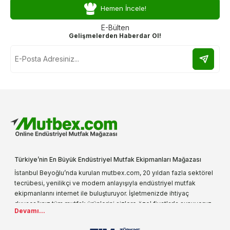
Hemen İncele!
E-Bülten
Gelişmelerden Haberdar Ol!
Türkiye’nin En Büyük Endüstriyel Mutfak Ekipmanları Mağazası
İstanbul Beyoğlu’nda kurulan mutbex.com, 20 yıldan fazla sektörel
tecrübesi, yenilikçi ve modern anlayışıyla endüstriyel mutfak
ekipmanlarını internet ile buluşturuyor. İşletmenizde ihtiyaç
duyacağınız tüm mutfak ürünlerini sizlere özel fiyatlarla sunuyoruz.
Devamı...
Endüstriyel mutfak malzemesi deyince akla gelen ilk adreslerden
biri olarak, ürün çeşitlerimizi her gün artırıyoruz. Uzun yıllardır