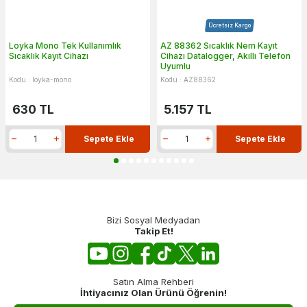
Ücretsiz Kargo
Loyka Mono Tek Kullanımlık
AZ 88362 Sıcaklık Nem Kayıt
Sıcaklık Kayıt Cihazı
Cihazı Datalogger, Akıllı Telefon
Uyumlu
Kodu : loyka-mono
Kodu : AZ88362
630
TL
5.157
TL
Sepete Ekle
Sepete Ekle
Bizi Sosyal Medyadan
Takip Et!
Satın Alma Rehberi
İhtiyacınız Olan Ürünü Öğrenin!