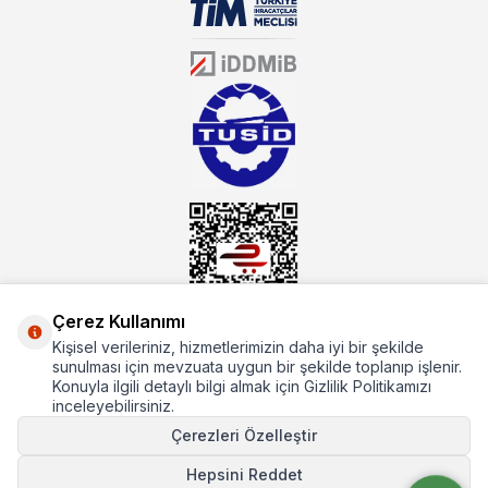
sektörün farklı alanlarında da faliyet gösteren mutbex.com,
Öztiryakiler resmi bayisidir. Öztiryakiler ürünleri üzerinde büyük bir
donanıma sahip ekibi ile müşterilerine koşulsuz destek sunan
mutbex.com ile endüstriyel mutfak malzemeleri konusunda
alacağınız hizmet standartların her zaman üstünde olacaktır.
Çerez Kullanımı
Kişisel verileriniz, hizmetlerimizin daha iyi bir şekilde
Hakkımızda
sunulması için mevzuata uygun bir şekilde toplanıp işlenir.
Konuyla ilgili detaylı bilgi almak için Gizlilik Politikamızı
Hızlı Erişim
inceleyebilirsiniz.
Çerezleri Özelleştir
Popüler Kategoriler
Hepsini Reddet
Popüler Markalar