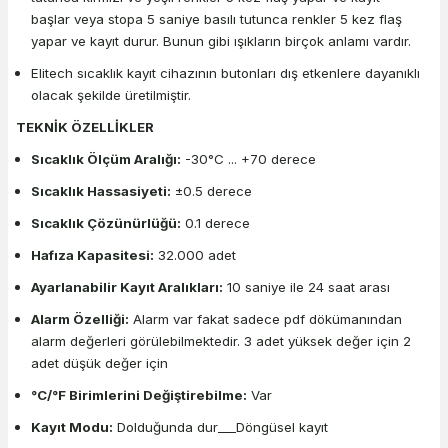
başlar veya stopa 5 saniye basılı tutunca renkler 5 kez flaş
yapar ve kayıt durur. Bunun gibi ışıkların birçok anlamı vardır.
Elitech sıcaklık kayıt cihazının butonları dış etkenlere dayanıklı
olacak şekilde üretilmiştir.
TEKNİK ÖZELLİKLER
Sıcaklık Ölçüm Aralığı:
-30°C ... +70 derece
Sıcaklık Hassasiyeti:
±0.5 derece
Sıcaklık Çözünürlüğü:
0.1 derece
Hafıza Kapasitesi:
32.000 adet
Ayarlanabilir Kayıt Aralıkları:
10 saniye ile 24 saat arası
Alarm Özelliği:
Alarm var fakat sadece pdf dökümanından
alarm değerleri görülebilmektedir. 3 adet yüksek değer için 2
adet düşük değer için
°C/°F Birimlerini Değiştirebilme:
Var
Kayıt Modu:
Dolduğunda dur___Döngüsel kayıt