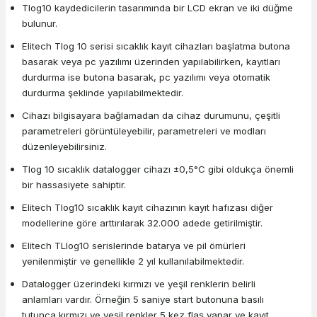
Tlog10 kaydedicilerin tasarımında bir LCD ekran ve iki düğme
bulunur.
Elitech Tlog 10 serisi sıcaklık kayıt cihazları başlatma butona
basarak veya pc yazılımı üzerinden yapılabilirken, kayıtları
durdurma ise butona basarak, pc yazılımı veya otomatik
durdurma şeklinde yapılabilmektedir.
Cihazı bilgisayara bağlamadan da cihaz durumunu, çeşitli
parametreleri görüntüleyebilir, parametreleri ve modları
düzenleyebilirsiniz.
Tlog 10 sıcaklık datalogger cihazı ±0,5°C gibi oldukça önemli
bir hassasiyete sahiptir.
Elitech Tlog10 sıcaklık kayıt cihazının kayıt hafızası diğer
modellerine göre arttırılarak 32.000 adede getirilmiştir.
Elitech TLlog10 serislerinde batarya ve pil ömürleri
yenilenmiştir ve genellikle 2 yıl kullanılabilmektedir.
Datalogger üzerindeki kırmızı ve yeşil renklerin belirli
anlamları vardır. Örneğin 5 saniye start butonuna basılı
tutunca kırmızı ve yeşil renkler 5 kez flaş yapar ve kayıt