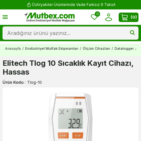
Öztiryakiler Ürünlerinde Vade Farksız 9 Taksit
0
(
0
)
Anasayfa
/
Endüstriyel Mutfak Ekipmanları
/
Ölçüm Cihazları
/
Datalogger
/
E
Elitech Tlog 10 Sıcaklık Kayıt Cihazı,
Hassas
Ürün Kodu
:
Tlog-10