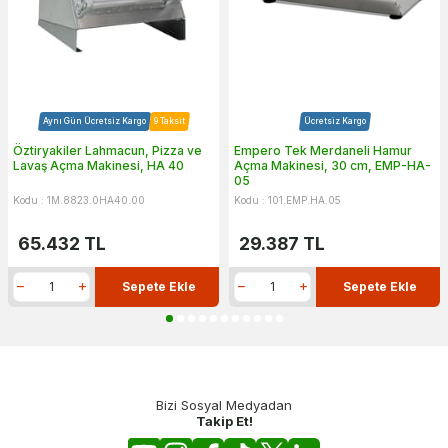
Aynı Gün Ücretsiz Kargo
9 Taksit
Ücretsiz Kargo
Öztiryakiler Lahmacun, Pizza ve
Empero Tek Merdaneli Hamur
Lavaş Açma Makinesi, HA 40
Açma Makinesi, 30 cm, EMP-HA-
05
Kodu : 1M.8823.0HA40.00
Kodu : 101.EMP.HA.05
65.432
TL
29.387
TL
Sepete Ekle
Sepete Ekle
Bizi Sosyal Medyadan
Takip Et!