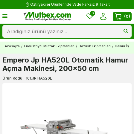
Öztiryakiler Ürünlerinde Vade Farksız 9 Taksit
0
(
0
)
Anasayfa
/
Endüstriyel Mutfak Ekipmanları
/
Hazırlık Ekipmanları
/
Hamur İşlem
Empero Jp HA520L Otomatik Hamur
Açma Makinesi, 200x50 cm
Ürün Kodu
:
101.JP.HA520L