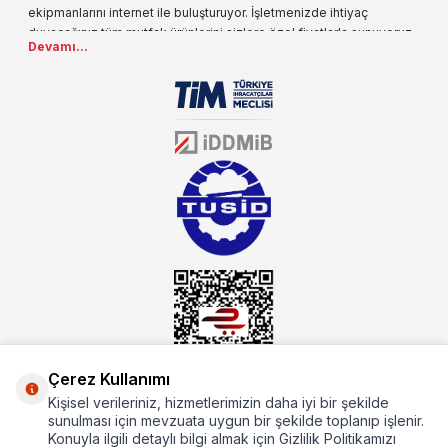
ekipmanlarını internet ile buluşturuyor. İşletmenizde ihtiyaç
duyacağınız tüm mutfak ürünlerini sizlere özel fiyatlarla sunuyoruz.
Devamı...
Endüstriyel mutfak malzemesi deyince akla gelen ilk adreslerden
biri olarak, ürün çeşitlerimizi her gün artırıyoruz. Uzun yıllardır
sektörün farklı alanlarında da faliyet gösteren mutbex.com,
Öztiryakiler resmi bayisidir. Öztiryakiler ürünleri üzerinde büyük bir
donanıma sahip ekibi ile müşterilerine koşulsuz destek sunan
mutbex.com ile endüstriyel mutfak malzemeleri konusunda
alacağınız hizmet standartların her zaman üstünde olacaktır.
Çerez Kullanımı
Kişisel verileriniz, hizmetlerimizin daha iyi bir şekilde
Hakkımızda
sunulması için mevzuata uygun bir şekilde toplanıp işlenir.
Konuyla ilgili detaylı bilgi almak için Gizlilik Politikamızı