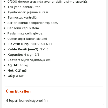
0/300 derece arasında ayarlanabilir pişirme sıcaklığı.
Tek yöne dönüşlü fan.
Ayarlanabilir pişirme süresi.
Termostat kontrollü.
Silikon contalı temperlenmiş cam.
Sensörlü kapı sistemi.
Paslanmaz çelik gövde.
Üstten açılır kapak sistemi.
Elektrik Girişi:
230V AC N PE
Kablo Kesiti (mm2):
3x1,5,
Kapasite:
4 x gn 2/3
Ebatlar:
51,2x73,8x55,9 cm
Ağırlık:
45 kg
Net:
0.21 m3
Güç:
3 Kw
Ürün Etiketleri
4 tepsili konveksiyonel fırın