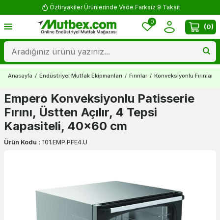
Öztiryakiler Ürünlerinde Vade Farksız 9 Taksit
0
(
0
)
Anasayfa
/
Endüstriyel Mutfak Ekipmanları
/
Fırınlar
/
Konveksiyonlu Fırınlar
/
Empero Konveksiyonlu Patisserie
Fırını, Üstten Açılır, 4 Tepsi
Kapasiteli, 40x60 cm
Ürün Kodu
:
101.EMP.PFE4.U