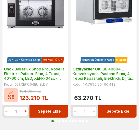
Aynı Gün Ücretsiz Kargo
Avantajlı Ürün
Aynı Gün Ücretsiz Kargo
9 Taksit
Unox Bakerlux Shop Pro, Rosella
Öztiryakiler OKFBE 40604 E
Elektrikli Patiseri Fırın, 4 Tepsi,
Konveksiyonlu Pastane Fırını, 4
40x60 cm, LED, XEFR-04EU-
Tepsi Kapasiteli, Elektrikli, Dijital,
ELDV
40x60 cm
Kodu : 021.XEFR.04EU.ELDV
Kodu : 1M.7890.60400.4TE
134.387
TL
%
8
123.210
TL
63.270
TL
Sepete Ekle
Sepete Ekle