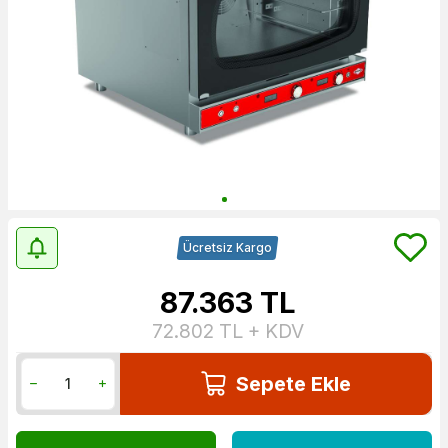
Ücretsiz Kargo
87.363
TL
72.802
TL + KDV
Sepete Ekle