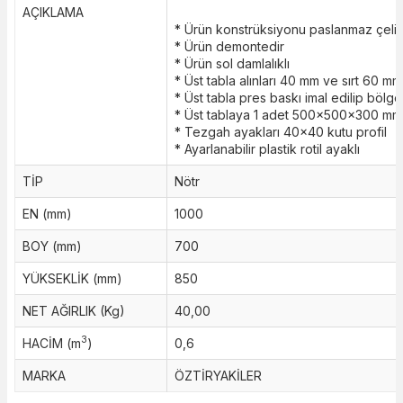
AÇIKLAMA
* Ürün konstrüksiyonu paslanmaz çeli
* Ürün demontedir
* Ürün sol damlalıklı
* Üst tabla alınları 40 mm ve sırt 60 mm
* Üst tabla pres baskı imal edilip bölges
* Üst tablaya 1 adet 500x500x300 mm 
* Tezgah ayakları 40x40 kutu profil
* Ayarlanabilir plastik rotil ayaklı
TİP
Nötr
EN (mm)
1000
BOY (mm)
700
YÜKSEKLİK (mm)
850
NET AĞIRLIK (Kg)
40,00
3
HACİM (m
)
0,6
MARKA
ÖZTİRYAKİLER