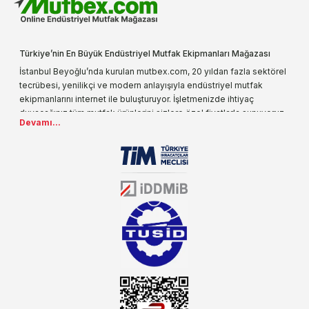
Türkiye’nin En Büyük Endüstriyel Mutfak Ekipmanları Mağazası
İstanbul Beyoğlu’nda kurulan mutbex.com, 20 yıldan fazla sektörel
tecrübesi, yenilikçi ve modern anlayışıyla endüstriyel mutfak
ekipmanlarını internet ile buluşturuyor. İşletmenizde ihtiyaç
duyacağınız tüm mutfak ürünlerini sizlere özel fiyatlarla sunuyoruz.
Devamı...
Endüstriyel mutfak malzemesi deyince akla gelen ilk adreslerden
biri olarak, ürün çeşitlerimizi her gün artırıyoruz. Uzun yıllardır
sektörün farklı alanlarında da faliyet gösteren mutbex.com,
Öztiryakiler resmi bayisidir. Öztiryakiler ürünleri üzerinde büyük bir
donanıma sahip ekibi ile müşterilerine koşulsuz destek sunan
mutbex.com ile endüstriyel mutfak malzemeleri konusunda
alacağınız hizmet standartların her zaman üstünde olacaktır.