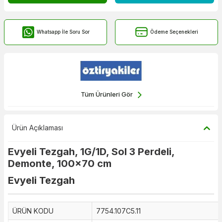
Whatsapp İle Soru Sor
Ödeme Seçenekleri
Tüm Ürünleri Gör
Ürün Açıklaması
Evyeli Tezgah, 1G/1D, Sol 3 Perdeli,
Demonte, 100x70 cm
Evyeli Tezgah
ÜRÜN KODU
7754.107C5.11