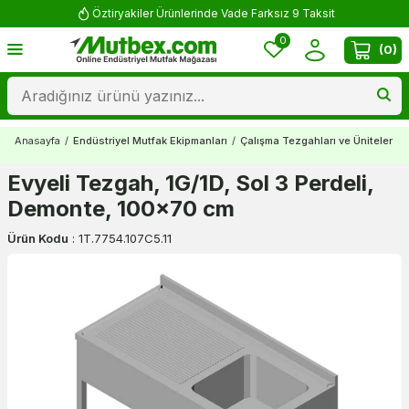
Öztiryakiler Ürünlerinde Vade Farksız 9 Taksit
0
(
0
)
Anasayfa
/
Endüstriyel Mutfak Ekipmanları
/
Çalışma Tezgahları ve Üniteler
/
Evyeli Tezgah, 1G/1D, Sol 3 Perdeli,
Demonte, 100x70 cm
Ürün Kodu
:
1T.7754.107C5.11