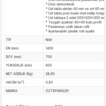
* Ürün demontedir
* Üst tabla alınları 40 mm ve sırt 60 mm
* Üst tabla pres baskı imal edilip bölges
* Üst tablaya 2 adet 500x500x300 mm 
* Tezgah ayakları 40x40 kutu profil
* Paslanmaz çelik taban raflı
* Ayarlanabilir plastik rotil ayaklı
TİP
Nötr
EN (mm)
1400
BOY (mm)
700
YÜKSEKLİK (mm)
850
NET AĞIRLIK (Kg)
28,65
3
HACİM (m
)
0,83
MARKA
ÖZTİRYAKİLER