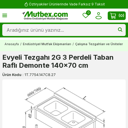
Öztiryakiler Ürünlerinde Vade Farksız 9 Taksit
0
(
0
)
Anasayfa
/
Endüstriyel Mutfak Ekipmanları
/
Çalışma Tezgahları ve Üniteler
/
Evyeli Tezgahı 2G 3 Perdeli Taban
Raflı Demonte 140x70 cm
Ürün Kodu
:
1T.7754.147C8.27