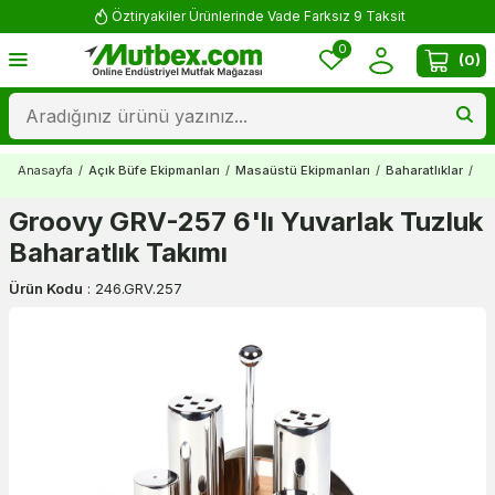
Öztiryakiler Ürünlerinde Vade Farksız 9 Taksit
0
(
0
)
Anasayfa
/
Açık Büfe Ekipmanları
/
Masaüstü Ekipmanları
/
Baharatlıklar
/
Gr
Groovy GRV-257 6'lı Yuvarlak Tuzluk
Baharatlık Takımı
Ürün Kodu
:
246.GRV.257