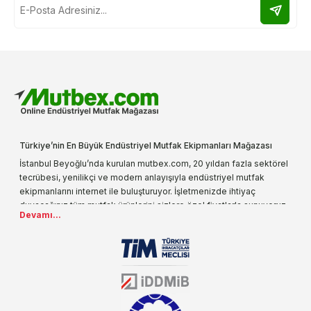
Türkiye’nin En Büyük Endüstriyel Mutfak Ekipmanları Mağazası
İstanbul Beyoğlu’nda kurulan mutbex.com, 20 yıldan fazla sektörel
tecrübesi, yenilikçi ve modern anlayışıyla endüstriyel mutfak
ekipmanlarını internet ile buluşturuyor. İşletmenizde ihtiyaç
duyacağınız tüm mutfak ürünlerini sizlere özel fiyatlarla sunuyoruz.
Devamı...
Endüstriyel mutfak malzemesi deyince akla gelen ilk adreslerden
biri olarak, ürün çeşitlerimizi her gün artırıyoruz. Uzun yıllardır
sektörün farklı alanlarında da faliyet gösteren mutbex.com,
Öztiryakiler resmi bayisidir. Öztiryakiler ürünleri üzerinde büyük bir
donanıma sahip ekibi ile müşterilerine koşulsuz destek sunan
mutbex.com ile endüstriyel mutfak malzemeleri konusunda
alacağınız hizmet standartların her zaman üstünde olacaktır.