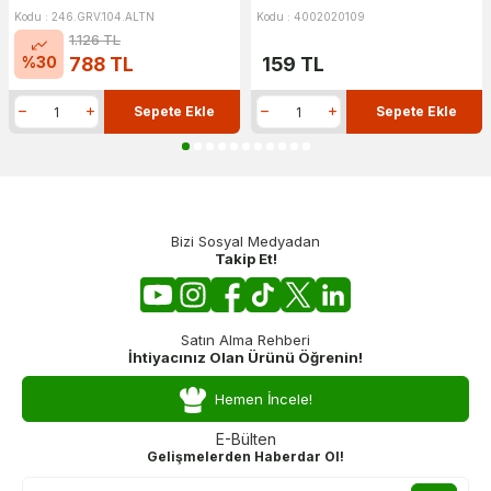
Kodu : 246.GRV.104.ALTN
Kodu : 4002020109
1.126
TL
%
30
788
TL
159
TL
Sepete Ekle
Sepete Ekle
Bizi Sosyal Medyadan
Takip Et!
Satın Alma Rehberi
İhtiyacınız Olan Ürünü Öğrenin!
Hemen İncele!
E-Bülten
Gelişmelerden Haberdar Ol!