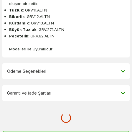
oluşan bir settir.
Tuzluk
: GRV.11.ALTN
Biberlik
: GRV.12.ALTN
Kürdanlık
: GRV.13.ALTN
Büyük Tuzluk
: GRV.271.ALTN
Peçetelik
: GRV.62.ALTN
Modelleri ile Uyumludur
Ödeme Seçenekleri
Garanti ve İade Şartları