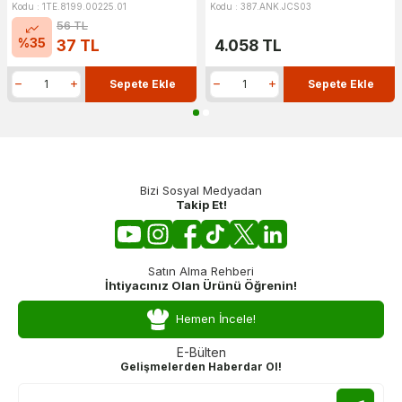
Kodu : 1TE.8199.00225.01
Kodu : 387.ANK.JCS03
56
TL
%
35
37
TL
4.058
TL
Sepete Ekle
Sepete Ekle
Bizi Sosyal Medyadan
Takip Et!
Satın Alma Rehberi
İhtiyacınız Olan Ürünü Öğrenin!
Hemen İncele!
E-Bülten
Gelişmelerden Haberdar Ol!