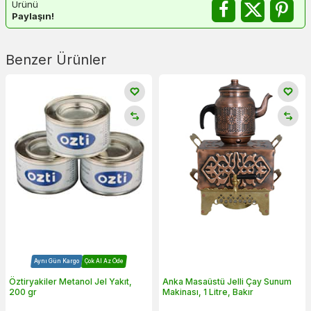
Ürünü
Paylaşın!
Benzer Ürünler
Aynı Gün Kargo
Çok Al Az Öde
Öztiryakiler Metanol Jel Yakıt,
Anka Masaüstü Jelli Çay Sunum
200 gr
Makinası, 1 Litre, Bakır