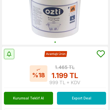
Avantajlı Ürün
1.465
TL
1.199
TL
%18
999
TL + KDV
Kurumsal Teklif Al
Export Deal