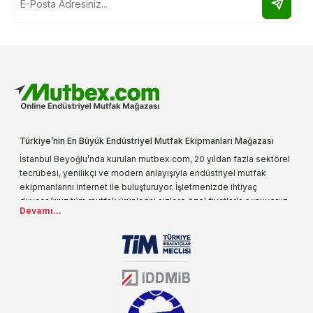
Türkiye’nin En Büyük Endüstriyel Mutfak Ekipmanları Mağazası
İstanbul Beyoğlu’nda kurulan mutbex.com, 20 yıldan fazla sektörel
tecrübesi, yenilikçi ve modern anlayışıyla endüstriyel mutfak
ekipmanlarını internet ile buluşturuyor. İşletmenizde ihtiyaç
duyacağınız tüm mutfak ürünlerini sizlere özel fiyatlarla sunuyoruz.
Devamı...
Endüstriyel mutfak malzemesi deyince akla gelen ilk adreslerden
biri olarak, ürün çeşitlerimizi her gün artırıyoruz. Uzun yıllardır
sektörün farklı alanlarında da faliyet gösteren mutbex.com,
Öztiryakiler resmi bayisidir. Öztiryakiler ürünleri üzerinde büyük bir
donanıma sahip ekibi ile müşterilerine koşulsuz destek sunan
mutbex.com ile endüstriyel mutfak malzemeleri konusunda
alacağınız hizmet standartların her zaman üstünde olacaktır.