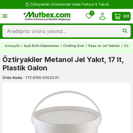
Öztiryakiler Ürünlerinde Vade Farksız 9 Taksit
0
(
0
)
Anasayfa
/
Açık Büfe Ekipmanları
/
Chafing Dish
/
Reşo ve Jel Yakıtlar
/
Öztir
Öztiryakiler Metanol Jel Yakıt, 17 lt,
Plastik Galon
Ürün Kodu
:
1TE.8199.00020.01