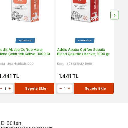
Aynı Gün Kargo
Aynı Gün Kargo
ddis Ababa Coffee Harar
Addis Ababa Coffee Sebata
Addis
lend Çekirdek Kahve, 1000 Gr
Blend Çekirdek Kahve, 1000 gr
Blend 
odu : 393.HARRAR.1000
Kodu : 393.SEBATA.1000
Kodu : 
1.441
TL
1.441
TL
505
Sepete Ekle
Sepete Ekle
E-Bülten