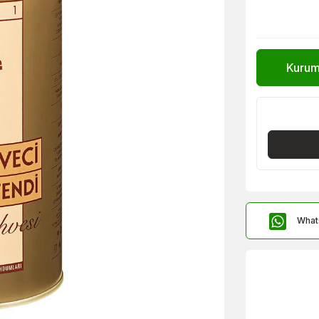
Kurums
What