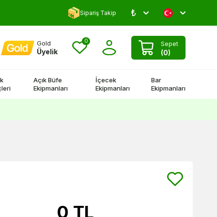
₺
Yorum Yap 500 TL Kazan!
Sipariş Takip
0
Gold
Sepet
Üyelik
(
0
)
k
Açık Büfe
İçecek
Bar
leri
Ekipmanları
Ekipmanları
Ekipmanları
0
TL