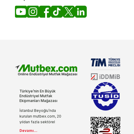
Türkiye’nin En Büyük
Endüstriyel Mutfak
Ekipmanları Mağazası
İstanbul Beyoğlu’nda
kurulan mutbex.com, 20
yıldan fazla sektörel
tecrübesi, yenilikçi ve
Devamı...
modern anlayışıyla