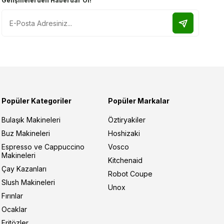
Gelişmelerden Haberdar Ol!
Popüler Kategoriler
Popüler Markalar
Bulaşık Makineleri
Öztiryakiler
Buz Makineleri
Hoshizaki
Espresso ve Cappuccino
Vosco
Makineleri
Kitchenaid
Çay Kazanları
Robot Coupe
Slush Makineleri
Unox
Fırınlar
Ocaklar
Fritözler