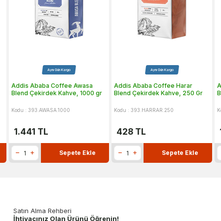
Aynı Gün Kargo
Aynı Gün Kargo
Addis Ababa Coffee Awasa
Addis Ababa Coffee Harar
A
Blend Çekirdek Kahve, 1000 gr
Blend Çekirdek Kahve, 250 Gr
B
Kodu : 393.AWASA.1000
Kodu : 393.HARRAR.250
K
1.441
TL
428
TL
Sepete Ekle
Sepete Ekle
Satın Alma Rehberi
İhtiyacınız Olan Ürünü Öğrenin!