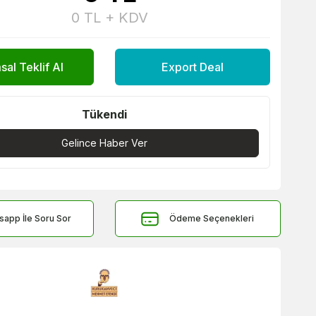
0
TL + KDV
al Teklif Al
Export Deal
Tükendi
Gelince Haber Ver
sapp İle Soru Sor
Ödeme Seçenekleri