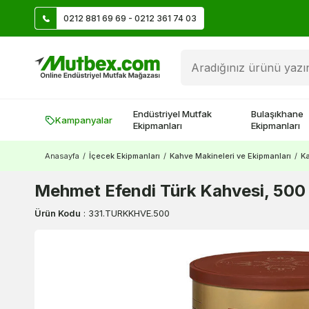
0212 881 69 69 - 0212 361 74 03
Üye Ol İlk Siparişte 500 TL Kazan!
Endüstriyel Mutfak
Bulaşıkhane
Kampanyalar
Ekipmanları
Ekipmanları
Anasayfa
/
İçecek Ekipmanları
/
Kahve Makineleri ve Ekipmanları
/
Ka
Mehmet Efendi Türk Kahvesi, 500
Ürün Kodu
:
331.TURKKHVE.500