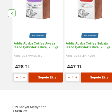
Aynı Gün Kargo
Aynı Gün Kargo
Addis Ababa Coffee Awasa
Addis Ababa Coffee Sebata
Blend Çekirdek Kahve, 250 gr
Blend Çekirdek Kahve, 250 gr
Kodu : 393.AWASA.250
Kodu : 393.SEBATA.250
428
TL
447
TL
Sepete Ekle
Sepete Ekle
Bizi Sosyal Medyadan
Takip Et!