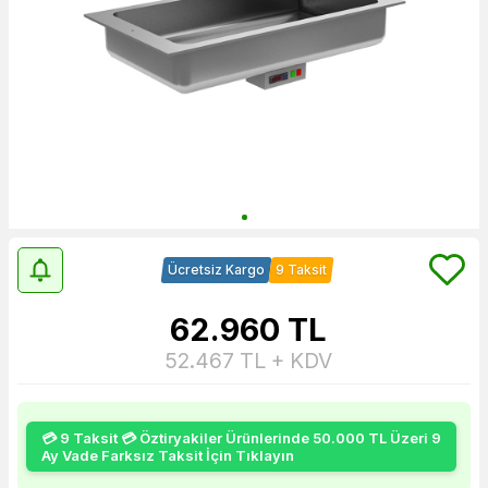
Ücretsiz Kargo
9 Taksit
62.960
TL
52.467
TL + KDV
💳 9 Taksit 💳 Öztiryakiler Ürünlerinde 50.000 TL Üzeri 9
Ay Vade Farksız Taksit İçin Tıklayın