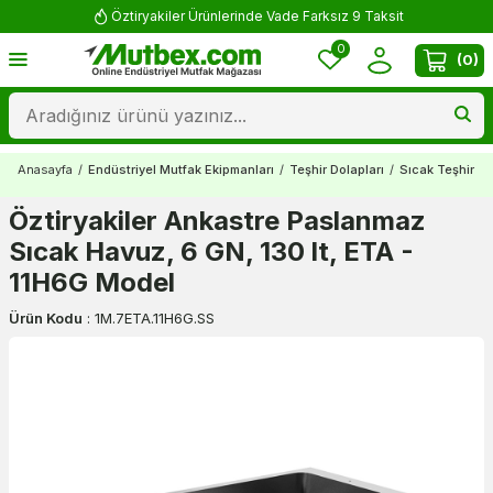
Öztiryakiler Ürünlerinde Vade Farksız 9 Taksit
0
(
0
)
Anasayfa
/
Endüstriyel Mutfak Ekipmanları
/
Teşhir Dolapları
/
Sıcak Teşhir Do
Öztiryakiler Ankastre Paslanmaz
Sıcak Havuz, 6 GN, 130 lt, ETA -
11H6G Model
Ürün Kodu
:
1M.7ETA.11H6G.SS