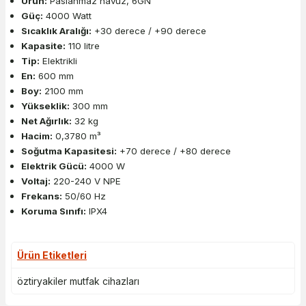
Ürün:
Paslanmaz havuz, 6GN
Güç:
4000 Watt
Sıcaklık Aralığı:
+30 derece / +90 derece
Kapasite:
110 litre
Tip:
Elektrikli
En:
600 mm
Boy:
2100 mm
Yükseklik:
300 mm
Net Ağırlık:
32 kg
Hacim:
0,3780 m³
Soğutma Kapasitesi:
+70 derece / +80 derece
Elektrik Gücü:
4000 W
Voltaj:
220-240 V NPE
Frekans:
50/60 Hz
Koruma Sınıfı:
IPX4
Ürün Etiketleri
öztiryakiler mutfak cihazları