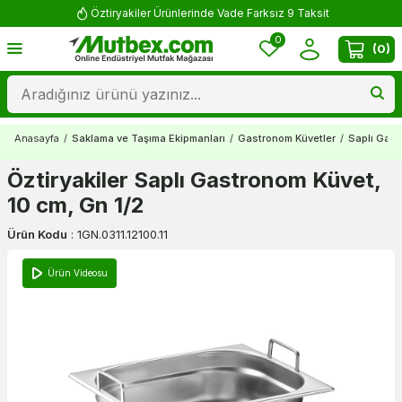
Öztiryakiler Ürünlerinde Vade Farksız 9 Taksit
0
(
0
)
Anasayfa
/
Saklama ve Taşıma Ekipmanları
/
Gastronom Küvetler
/
Saplı Gast
Öztiryakiler Saplı Gastronom Küvet,
10 cm, Gn 1/2
Ürün Kodu
:
1GN.0311.12100.11
Ürün Videosu