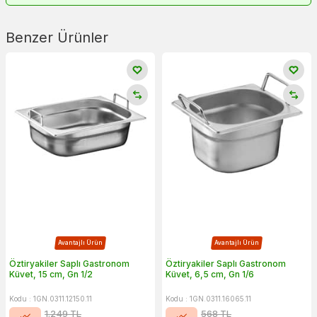
Benzer Ürünler
Avantajlı Ürün
Avantajlı Ürün
Öztiryakiler Saplı Gastronom
Öztiryakiler Saplı Gastronom
Küvet, 15 cm, Gn 1/2
Küvet, 6,5 cm, Gn 1/6
Kodu : 1GN.0311.12150.11
Kodu : 1GN.0311.16065.11
1.249
TL
568
TL