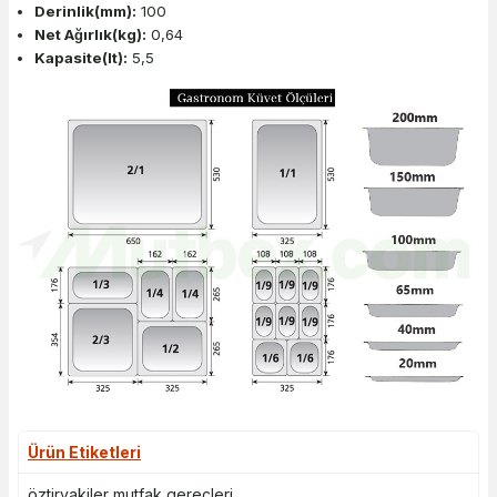
Derinlik(mm):
100
Net Ağırlık(kg):
0,64
Kapasite(lt):
5,5
Ürün Etiketleri
öztiryakiler mutfak gereçleri