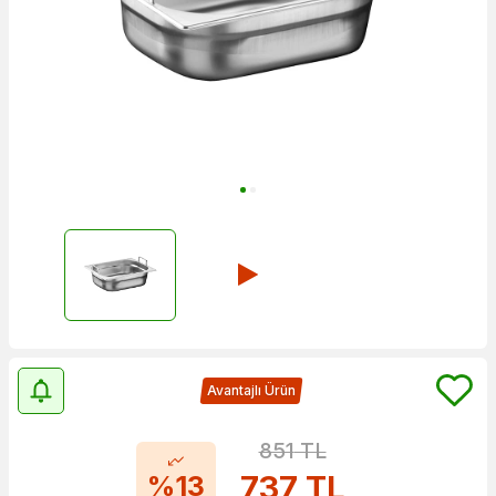
Avantajlı Ürün
851
TL
737
TL
%13