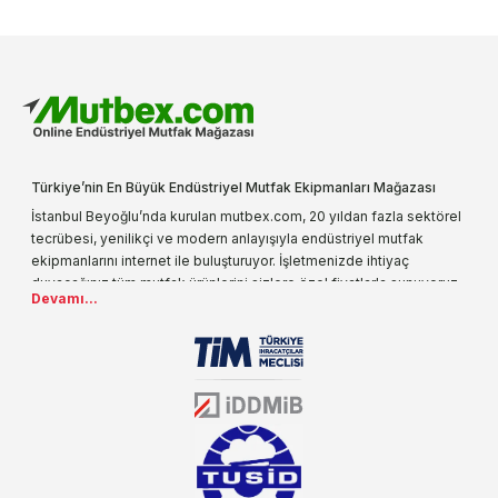
Türkiye’nin En Büyük Endüstriyel Mutfak Ekipmanları Mağazası
İstanbul Beyoğlu’nda kurulan mutbex.com, 20 yıldan fazla sektörel
tecrübesi, yenilikçi ve modern anlayışıyla endüstriyel mutfak
ekipmanlarını internet ile buluşturuyor. İşletmenizde ihtiyaç
duyacağınız tüm mutfak ürünlerini sizlere özel fiyatlarla sunuyoruz.
Devamı...
Endüstriyel mutfak malzemesi deyince akla gelen ilk adreslerden
biri olarak, ürün çeşitlerimizi her gün artırıyoruz. Uzun yıllardır
sektörün farklı alanlarında da faliyet gösteren mutbex.com,
Öztiryakiler resmi bayisidir. Öztiryakiler ürünleri üzerinde büyük bir
donanıma sahip ekibi ile müşterilerine koşulsuz destek sunan
mutbex.com ile endüstriyel mutfak malzemeleri konusunda
alacağınız hizmet standartların her zaman üstünde olacaktır.