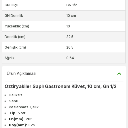
GN Ölçü
GN 1/2
GN Derinlik
10 cm
Yükseklik (cm)
10
Derinlik (cm)
32.5
Genişlik (cm)
26.5
Ağırlık
0.64
Ürün Açıklaması
Öztiryakiler Saplı Gastronom Küvet, 10 cm, Gn 1/2
Deliksiz
Saplı
Paslanmaz Çelik
Tip:
Nötr
En(mm):
265
Boy(mm):
325