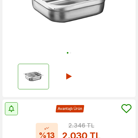
Avantajlı Ürün
2.346
TL
2.030
TL
%13