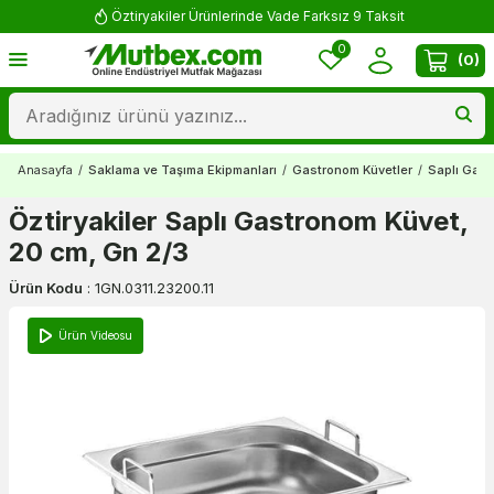
Öztiryakiler Ürünlerinde Vade Farksız 9 Taksit
0
(
0
)
Anasayfa
/
Saklama ve Taşıma Ekipmanları
/
Gastronom Küvetler
/
Saplı Gast
Öztiryakiler Saplı Gastronom Küvet,
20 cm, Gn 2/3
Ürün Kodu
:
1GN.0311.23200.11
Ürün Videosu