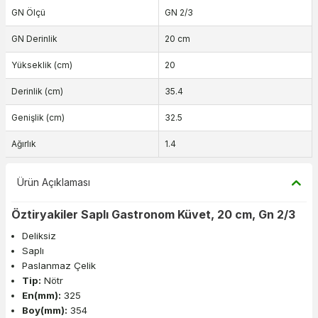
GN Ölçü
GN 2/3
GN Derinlik
20 cm
Yükseklik (cm)
20
Derinlik (cm)
35.4
Genişlik (cm)
32.5
Ağırlık
1.4
Ürün Açıklaması
Öztiryakiler Saplı Gastronom Küvet, 20 cm, Gn 2/3
Deliksiz
Saplı
Paslanmaz Çelik
Tip:
Nötr
En(mm):
325
Boy(mm):
354