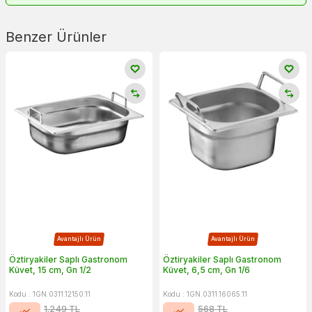
Benzer Ürünler
Avantajlı Ürün
Avantajlı Ürün
Öztiryakiler Saplı Gastronom
Öztiryakiler Saplı Gastronom
Küvet, 15 cm, Gn 1/2
Küvet, 6,5 cm, Gn 1/6
Kodu : 1GN.0311.12150.11
Kodu : 1GN.0311.16065.11
1.249
TL
568
TL