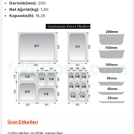
Derinlik(mm):
200
Net Ağırlık(kg):
1,40
Kapasite(lt):
16,25
Ürün Etiketleri
öztiryakiler mutfak gereçleri