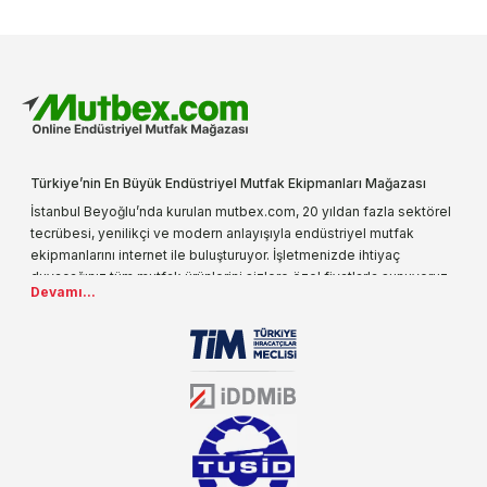
Türkiye’nin En Büyük Endüstriyel Mutfak Ekipmanları Mağazası
İstanbul Beyoğlu’nda kurulan mutbex.com, 20 yıldan fazla sektörel
tecrübesi, yenilikçi ve modern anlayışıyla endüstriyel mutfak
ekipmanlarını internet ile buluşturuyor. İşletmenizde ihtiyaç
duyacağınız tüm mutfak ürünlerini sizlere özel fiyatlarla sunuyoruz.
Devamı...
Endüstriyel mutfak malzemesi deyince akla gelen ilk adreslerden
biri olarak, ürün çeşitlerimizi her gün artırıyoruz. Uzun yıllardır
sektörün farklı alanlarında da faliyet gösteren mutbex.com,
Öztiryakiler resmi bayisidir. Öztiryakiler ürünleri üzerinde büyük bir
donanıma sahip ekibi ile müşterilerine koşulsuz destek sunan
mutbex.com ile endüstriyel mutfak malzemeleri konusunda
alacağınız hizmet standartların her zaman üstünde olacaktır.