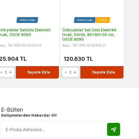
Ücretsiz Kargo
Ücretsiz Kargo
9 Taksit
ztiryakiler Setüstü Elektrikli
Öztiryakiler Set Üstü Elektrikli
Öztirya
cak, OSOE 6060
Ocak, Dörtlü, 80x90x30 cm,
Ocak,
OSOE 8090
odu : 1M.7865.N1.60603.14
Kodu : 1M.7865.N1.80903.21
Kodu : 
25.904
TL
120.630
TL
16.
Sepete Ekle
Sepete Ekle
E-Bülten
Gelişmelerden Haberdar Ol!