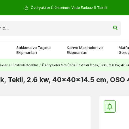
Öztiryakiler Ürünlerinde Vade Farksız 9 Taksit
Saklama ve Taşıma
Kahve Makineleri ve
Mutfa
Ekipmanları
Ekipmanları
Gereç
aklar
/
Elektrikli Ocaklar
/
Öztiryakiler Set Üstü Elektrikli Ocak, Tekli, 2.6 kw, 
Ocak, Tekli, 2.6 kw, 40x40x14.5 cm, OSO