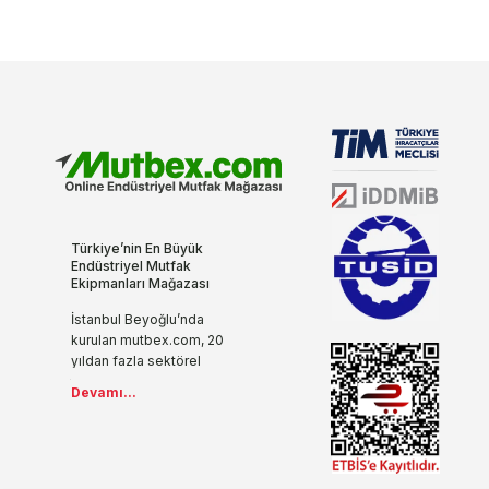
Türkiye’nin En Büyük
Endüstriyel Mutfak
Ekipmanları Mağazası
İstanbul Beyoğlu’nda
kurulan mutbex.com, 20
yıldan fazla sektörel
tecrübesi, yenilikçi ve
Devamı...
modern anlayışıyla
endüstriyel mutfak
ekipmanlarını internet ile
buluşturuyor.
İşletmenizde ihtiyaç