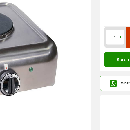
Kurums
What