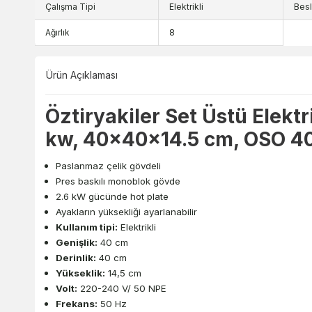
Çalışma Tipi
Elektrikli
Besl
Ağırlık
8
Ürün Açıklaması
Öztiryakiler Set Üstü Elektri
kw, 40x40x14.5 cm, OSO 4
Paslanmaz çelik gövdeli
Pres baskılı monoblok gövde
2.6 kW gücünde hot plate
Ayakların yüksekliği ayarlanabilir
Kullanım tipi:
Elektrikli
Genişlik:
40 cm
Derinlik:
40 cm
Yükseklik:
14,5 cm
Volt:
220-240 V/ 50 NPE
Frekans:
50 Hz