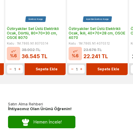
Ücretsiz Kargo
Aynı Gün Ücretsiz Kargo
Öztiryakiler Set Üstü Elektrikli
Öztiryakiler Set Üstü Elektrikli
Ö
Ocak, Dörtlü, 80x70x30 cm,
Ocak, İkili, 40x70x28 cm, OSOE
O
OSOE 8070
4070
Kodu : 1M.7865.N1.80703.14
Kodu : 1M.7865.N1.40703.12
K
38.902
TL
23.676
TL
%
6
%
6
36.545
TL
22.241
TL
Sepete Ekle
Sepete Ekle
Satın Alma Rehberi
İhtiyacınız Olan Ürünü Öğrenin!
Hemen İncele!