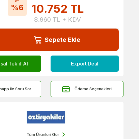
10.752
TL
%6
8.960
TL + KDV
Sepete Ekle
al Teklif Al
Export Deal
sapp İle Soru Sor
Ödeme Seçenekleri
Tüm Ürünleri Gör