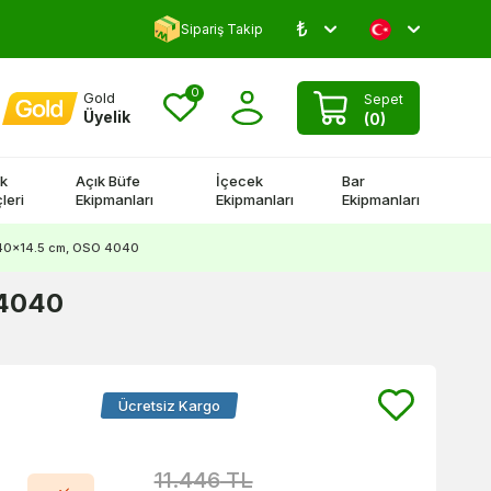
₺
Yorum Yap 500 TL Kazan!
Sipariş Takip
0
Gold
Sepet
Üyelik
(
0
)
k
Açık Büfe
İçecek
Bar
leri
Ekipmanları
Ekipmanları
Ekipmanları
40x40x14.5 cm, OSO 4040
 4040
Ücretsiz Kargo
11.446
TL