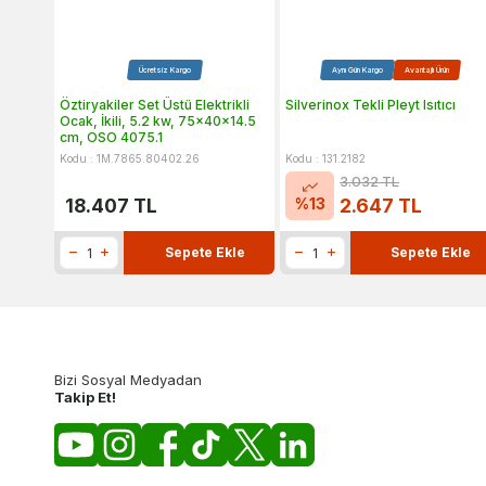
Ücretsiz Kargo
Aynı Gün Kargo
Avantajlı Ürün
Öztiryakiler Set Üstü Elektrikli
Silverinox Tekli Pleyt Isıtıcı
Ocak, İkili, 5.2 kw, 75x40x14.5
cm, OSO 4075.1
Kodu : 1M.7865.80402.26
Kodu : 131.2182
3.032
TL
%
13
18.407
TL
2.647
TL
Sepete Ekle
Sepete Ekle
Bizi Sosyal Medyadan
Takip Et!