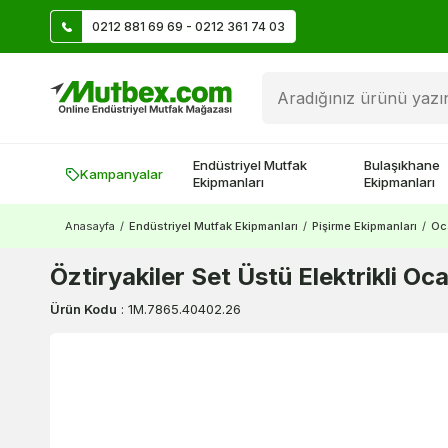
0212 881 69 69 - 0212 361 74 03
Üye Ol İlk Siparişte 500 TL Kazan!
Endüstriyel Mutfak
Bulaşıkhane
Kampanyalar
Ekipmanları
Ekipmanları
Anasayfa
/
Endüstriyel Mutfak Ekipmanları
/
Pişirme Ekipmanları
/
Oc
Öztiryakiler Set Üstü Elektrikli 
Ürün Kodu
:
1M.7865.40402.26