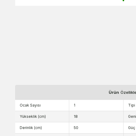
Ürün
Özellikl
Ocak Sayısı
1
Tipi
Yükseklik (cm)
18
Geni
Derinlik (cm)
50
Güç 