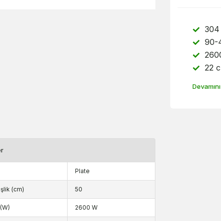
304 
90-4
260
22 
Devamını
er
Plate
şlik (cm)
50
(W)
2600 W