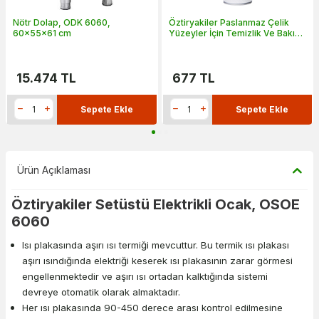
Nötr Dolap, ODK 6060,
Öztiryakiler Paslanmaz Çelik
60x55x61 cm
Yüzeyler İçin Temizlik Ve Bakım
Maddesi, 0.4 lt
15.474
TL
677
TL
Sepete Ekle
Sepete Ekle
Ürün Açıklaması
Öztiryakiler Setüstü Elektrikli Ocak, OSOE
6060
Isı plakasında aşırı ısı termiği mevcuttur. Bu termik ısı plakası
aşırı ısındığında elektriği keserek ısı plakasının zarar görmesi
engellenmektedir ve aşırı ısı ortadan kalktığında sistemi
devreye otomatik olarak almaktadır.
Her ısı plakasında 90-450 derece arası kontrol edilmesine