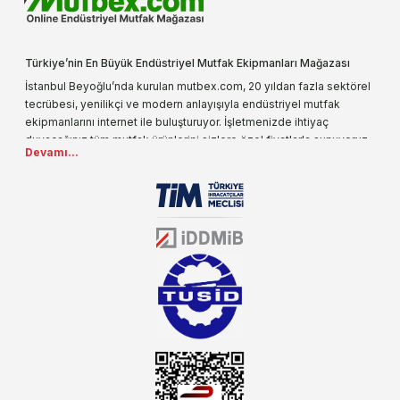
Türkiye’nin En Büyük Endüstriyel Mutfak Ekipmanları Mağazası
İstanbul Beyoğlu’nda kurulan mutbex.com, 20 yıldan fazla sektörel
tecrübesi, yenilikçi ve modern anlayışıyla endüstriyel mutfak
ekipmanlarını internet ile buluşturuyor. İşletmenizde ihtiyaç
duyacağınız tüm mutfak ürünlerini sizlere özel fiyatlarla sunuyoruz.
Devamı...
Endüstriyel mutfak malzemesi deyince akla gelen ilk adreslerden
biri olarak, ürün çeşitlerimizi her gün artırıyoruz. Uzun yıllardır
sektörün farklı alanlarında da faliyet gösteren mutbex.com,
Öztiryakiler resmi bayisidir. Öztiryakiler ürünleri üzerinde büyük bir
donanıma sahip ekibi ile müşterilerine koşulsuz destek sunan
mutbex.com ile endüstriyel mutfak malzemeleri konusunda
alacağınız hizmet standartların her zaman üstünde olacaktır.