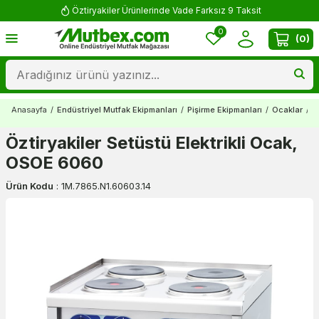
Öztiryakiler Ürünlerinde Vade Farksız 9 Taksit
0
(
0
)
Anasayfa
/
Endüstriyel Mutfak Ekipmanları
/
Pişirme Ekipmanları
/
Ocaklar
/
E
Öztiryakiler Setüstü Elektrikli Ocak,
OSOE 6060
Ürün Kodu
:
1M.7865.N1.60603.14