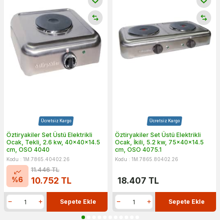
Ücretsiz Kargo
Ücretsiz Kargo
Öztiryakiler Set Üstü Elektrikli
Öztiryakiler Set Üstü Elektrikli
Ocak, Tekli, 2.6 kw, 40x40x14.5
Ocak, İkili, 5.2 kw, 75x40x14.5
cm, OSO 4040
cm, OSO 4075.1
Kodu : 1M.7865.40402.26
Kodu : 1M.7865.80402.26
11.446
TL
%
6
10.752
TL
18.407
TL
Sepete Ekle
Sepete Ekle