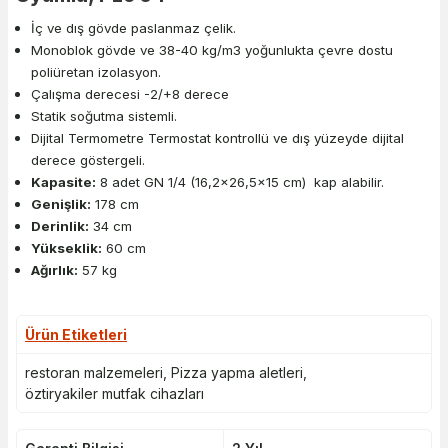
İç ve dış gövde paslanmaz çelik.
Monoblok gövde ve 38-40 kg/m3 yoğunlukta çevre dostu
poliüretan izolasyon.
Çalışma derecesi -2/+8 derece
Statik soğutma sistemli.
Dijital Termometre Termostat kontrollü ve dış yüzeyde dijital
derece göstergeli.
Kapasite:
8 adet GN 1/4 (16,2x26,5x15 cm) kap alabilir.
Genişlik:
178 cm
Derinlik:
34 cm
Yükseklik:
60 cm
Ağırlık:
57 kg
Ürün Etiketleri
restoran malzemeleri
,
Pizza yapma aletleri
,
öztiryakiler mutfak cihazları