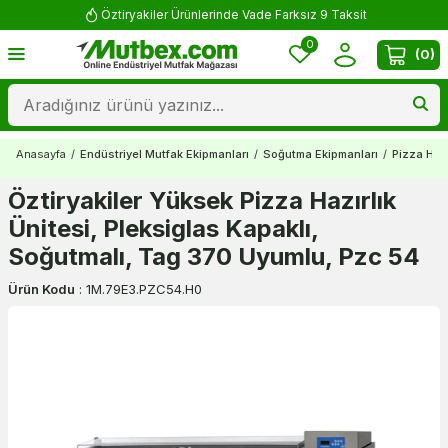
Öztiryakiler Ürünlerinde Vade Farksız 9 Taksit
0
(
0
)
Anasayfa
/
Endüstriyel Mutfak Ekipmanları
/
Soğutma Ekipmanları
/
Pizza Hazı
Öztiryakiler Yüksek Pizza Hazırlık
Ünitesi, Pleksiglas Kapaklı,
Soğutmalı, Tag 370 Uyumlu, Pzc 54
Ürün Kodu
:
1M.79E3.PZC54.H0