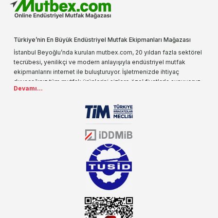
Türkiye’nin En Büyük Endüstriyel Mutfak Ekipmanları Mağazası
İstanbul Beyoğlu’nda kurulan mutbex.com, 20 yıldan fazla sektörel
tecrübesi, yenilikçi ve modern anlayışıyla endüstriyel mutfak
ekipmanlarını internet ile buluşturuyor. İşletmenizde ihtiyaç
duyacağınız tüm mutfak ürünlerini sizlere özel fiyatlarla sunuyoruz.
Devamı...
Endüstriyel mutfak malzemesi deyince akla gelen ilk adreslerden
biri olarak, ürün çeşitlerimizi her gün artırıyoruz. Uzun yıllardır
sektörün farklı alanlarında da faliyet gösteren mutbex.com,
Öztiryakiler resmi bayisidir. Öztiryakiler ürünleri üzerinde büyük bir
donanıma sahip ekibi ile müşterilerine koşulsuz destek sunan
mutbex.com ile endüstriyel mutfak malzemeleri konusunda
alacağınız hizmet standartların her zaman üstünde olacaktır.