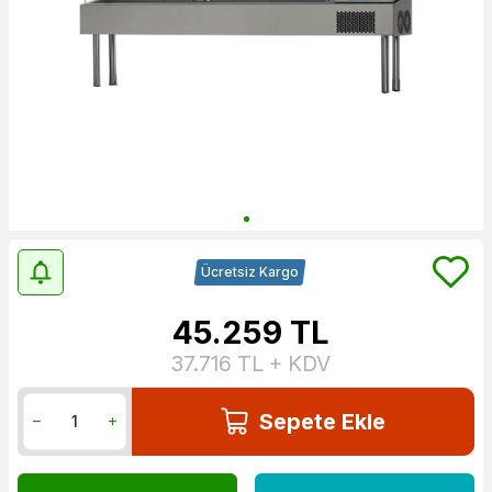
Ücretsiz Kargo
45.259
TL
37.716
TL + KDV
Sepete Ekle