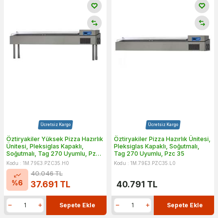
Ücretsiz Kargo
Ücretsiz Kargo
Öztiryakiler Yüksek Pizza Hazırlık
Öztiryakiler Pizza Hazırlık Ünitesi,
Ünitesi, Pleksiglas Kapaklı,
Pleksiglas Kapaklı, Soğutmalı,
Soğutmalı, Tag 270 Uyumlu, Pzc
Tag 270 Uyumlu, Pzc 35
35
Kodu : 1M.79E3.PZC35.H0
Kodu : 1M.79E3.PZC35.L0
40.046
TL
%
6
37.691
TL
40.791
TL
Sepete Ekle
Sepete Ekle