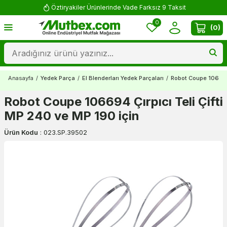
Öztiryakiler Ürünlerinde Vade Farksız 9 Taksit
0
(
0
)
Anasayfa
/
Yedek Parça
/
El Blenderları Yedek Parçaları
/
Robot Coupe 106694 
Robot Coupe 106694 Çırpıcı Teli Çifti
MP 240 ve MP 190 için
Ürün Kodu
:
023.SP.39502