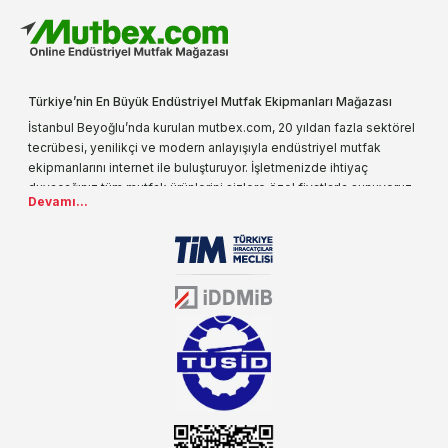
Türkiye’nin En Büyük Endüstriyel Mutfak Ekipmanları Mağazası
İstanbul Beyoğlu’nda kurulan mutbex.com, 20 yıldan fazla sektörel
tecrübesi, yenilikçi ve modern anlayışıyla endüstriyel mutfak
ekipmanlarını internet ile buluşturuyor. İşletmenizde ihtiyaç
duyacağınız tüm mutfak ürünlerini sizlere özel fiyatlarla sunuyoruz.
Devamı...
Endüstriyel mutfak malzemesi deyince akla gelen ilk adreslerden
biri olarak, ürün çeşitlerimizi her gün artırıyoruz. Uzun yıllardır
sektörün farklı alanlarında da faliyet gösteren mutbex.com,
Öztiryakiler resmi bayisidir. Öztiryakiler ürünleri üzerinde büyük bir
donanıma sahip ekibi ile müşterilerine koşulsuz destek sunan
mutbex.com ile endüstriyel mutfak malzemeleri konusunda
alacağınız hizmet standartların her zaman üstünde olacaktır.