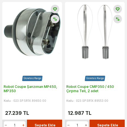
Ücretsiz Kargo
Ücretsiz Kargo
Robot Coupe Şanzıman MP450,
Robot Coupe CMP350 / 450
MP350
Çırpma Teli, 2 adet
Kodu : 023.SP.5R1X.89650.00
Kodu : 023.SP.5R1X.89553.00
27.239
TL
12.987
TL
Sepete Ekle
Sepete Ekle