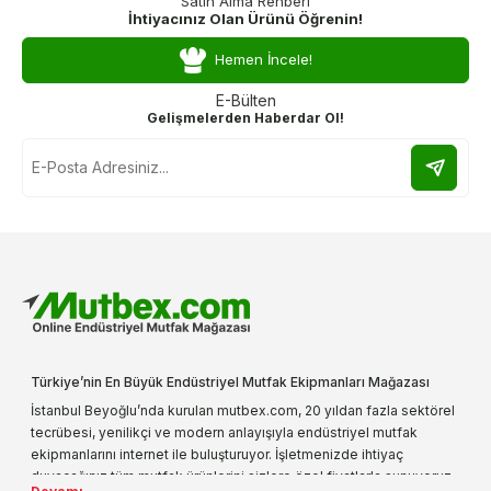
Satın Alma Rehberi
İhtiyacınız Olan Ürünü Öğrenin!
Hemen İncele!
E-Bülten
Gelişmelerden Haberdar Ol!
Türkiye’nin En Büyük Endüstriyel Mutfak Ekipmanları Mağazası
İstanbul Beyoğlu’nda kurulan mutbex.com, 20 yıldan fazla sektörel
tecrübesi, yenilikçi ve modern anlayışıyla endüstriyel mutfak
ekipmanlarını internet ile buluşturuyor. İşletmenizde ihtiyaç
duyacağınız tüm mutfak ürünlerini sizlere özel fiyatlarla sunuyoruz.