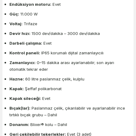
Endüksiyon motoru:
Evet
Güç:
11.000 W
Voltaj:
Trifaze
Devir hızı:
1500 dev/dakika – 3000 dev/dakika
Darbeli çalışma:
Evet
Kontrol paneli:
IP65 korumalı dijital zamanlayıcılı
Zamanlayıcı:
0–15 dakika arası ayarlanabilir; son ayarı
otomatik tekrar eder
Hazne:
60 litre paslanmaz çelik, kulplu
Kapak:
Şeffaf polikarbonat
Kapak sileceği:
Evet
Bıçak(lar):
Paslanmaz çelik, çıkarılabilir ve ayarlanabilir ince
tırtıklı bıçak grubu – Dahil
Donanım:
Blixer® kolu – Dahil
Geri çekilebilir tekerlekler:
Evet (3 adet)