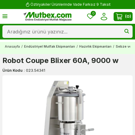
Öztiryakiler Ürünlerinde Vade Farksız 9 Taksit
0
(
0
)
Anasayfa
/
Endüstriyel Mutfak Ekipmanları
/
Hazırlık Ekipmanları
/
Sebze ve Me
Robot Coupe Blixer 60A, 9000 w
Ürün Kodu
:
023.54341