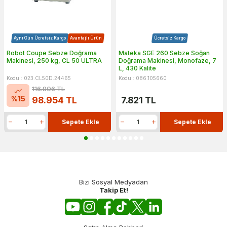
Aynı Gün Ücretsiz Kargo
Avantajlı Ürün
Ücretsiz Kargo
Robot Coupe Sebze Doğrama
Mateka SGE 260 Sebze Soğan
Makinesi, 250 kg, CL 50 ULTRA
Doğrama Makinesi, Monofaze, 7
L, 430 Kalite
Kodu : 023.CL50D.24465
Kodu : 086.105660
116.906
TL
%
15
98.954
TL
7.821
TL
Sepete Ekle
Sepete Ekle
Bizi Sosyal Medyadan
Takip Et!