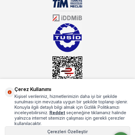
sektörün farklı alanlarında da faliyet gösteren mutbex.com,
Öztiryakiler resmi bayisidir. Öztiryakiler ürünleri üzerinde büyük bir
donanıma sahip ekibi ile müşterilerine koşulsuz destek sunan
mutbex.com ile endüstriyel mutfak malzemeleri konusunda
alacağınız hizmet standartların her zaman üstünde olacaktır.
Çerez Kullanımı
Kişisel verileriniz, hizmetlerimizin daha iyi bir şekilde
Hakkımızda
sunulması için mevzuata uygun bir şekilde toplanıp işlenir.
Konuyla ilgili detaylı bilgi almak için Gizlilik Politikamızı
Hızlı Erişim
inceleyebilirsiniz.
Reddet
seçeneğine tıklamanız halinde
yalnızca internet sitemizin çalışması için gerekli çerezler
Popüler Kategoriler
kullanılacaktır.
Çerezleri Özelleştir
Popüler Markalar