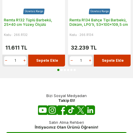
Ücretsiz Kargo
Ücretsiz Kargo
Remta R132 Tüplü Barbekü,
Remta R134 Bahçe Tipi Barbekü,
25x40 cm Yüzey Ölçülü
Döküm, LPG'li, 53x100x109,5 cm
Kodu : 266.R132
Kodu : 266.R134
11.611
TL
32.239
TL
Sepete Ekle
Sepete Ekle
Bizi Sosyal Medyadan
Takip Et!
Satın Alma Rehberi
İhtiyacınız Olan Ürünü Öğrenin!