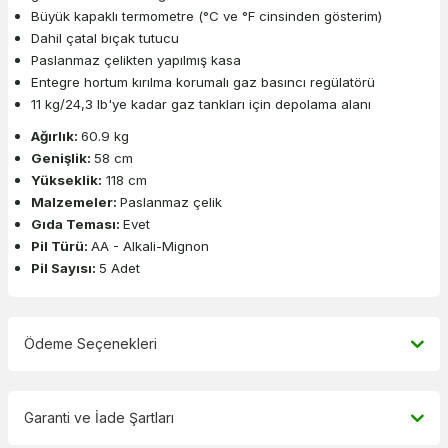
Büyük kapaklı termometre (°C ve °F cinsinden gösterim)
Dahil çatal bıçak tutucu
Paslanmaz çelikten yapılmış kasa
Entegre hortum kırılma korumalı gaz basıncı regülatörü
11 kg/24,3 lb'ye kadar gaz tankları için depolama alanı
Ağırlık:
60.9 kg
Genişlik:
58 cm
Yükseklik:
118 cm
Malzemeler:
Paslanmaz çelik
Gıda Teması:
Evet
Pil Türü:
AA - Alkali-Mignon
Pil Sayısı:
5 Adet
Ödeme Seçenekleri
Garanti ve İade Şartları