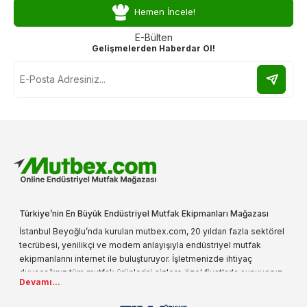
Hemen İncele!
E-Bülten
Gelişmelerden Haberdar Ol!
Türkiye’nin En Büyük Endüstriyel Mutfak Ekipmanları Mağazası
İstanbul Beyoğlu’nda kurulan mutbex.com, 20 yıldan fazla sektörel
tecrübesi, yenilikçi ve modern anlayışıyla endüstriyel mutfak
ekipmanlarını internet ile buluşturuyor. İşletmenizde ihtiyaç
duyacağınız tüm mutfak ürünlerini sizlere özel fiyatlarla sunuyoruz.
Devamı...
Endüstriyel mutfak malzemesi deyince akla gelen ilk adreslerden
biri olarak, ürün çeşitlerimizi her gün artırıyoruz. Uzun yıllardır