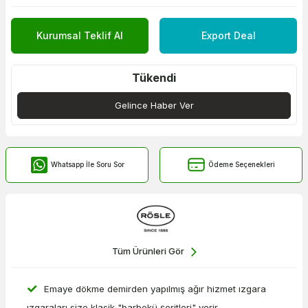
Kurumsal Teklif Al
Export Deal
Tükendi
Gelince Haber Ver
Whatsapp İle Soru Sor
Ödeme Seçenekleri
Tüm Ürünleri Gör
Emaye dökme demirden yapılmış ağır hizmet ızgara
ızgaraları size klasik "barbekü şeritleri" verir.