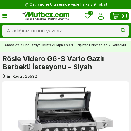
Öztiryakiler Ürünlerinde Vade Farksız 9 Taksit
0
(
0
)
Anasayfa
/
Endüstriyel Mutfak Ekipmanları
/
Pişirme Ekipmanları
/
Barbeküler
Rösle Videro G6-S Vario Gazlı
Barbekü İstasyonu - Siyah
Ürün Kodu
:
25532