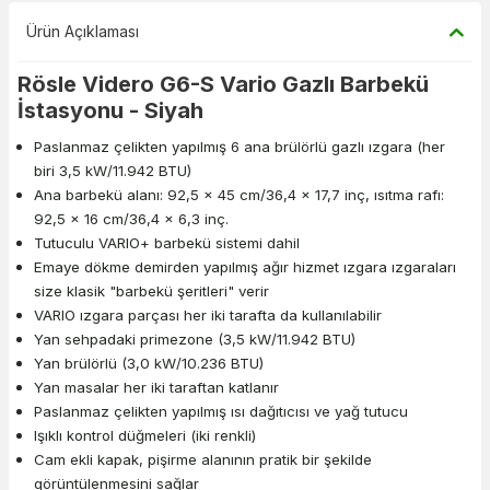
Ürün Açıklaması
Rösle Videro G6-S Vario Gazlı Barbekü
İstasyonu - Siyah
Paslanmaz çelikten yapılmış 6 ana brülörlü gazlı ızgara (her
biri 3,5 kW/11.942 BTU)
Ana barbekü alanı: 92,5 × 45 cm/36,4 x 17,7 inç, ısıtma rafı:
92,5 × 16 cm/36,4 x 6,3 inç.
Tutuculu VARIO+ barbekü sistemi dahil
Emaye dökme demirden yapılmış ağır hizmet ızgara ızgaraları
size klasik "barbekü şeritleri" verir
VARIO ızgara parçası her iki tarafta da kullanılabilir
Yan sehpadaki primezone (3,5 kW/11.942 BTU)
Yan brülörlü (3,0 kW/10.236 BTU)
Yan masalar her iki taraftan katlanır
Paslanmaz çelikten yapılmış ısı dağıtıcısı ve yağ tutucu
Işıklı kontrol düğmeleri (iki renkli)
Cam ekli kapak, pişirme alanının pratik bir şekilde
görüntülenmesini sağlar