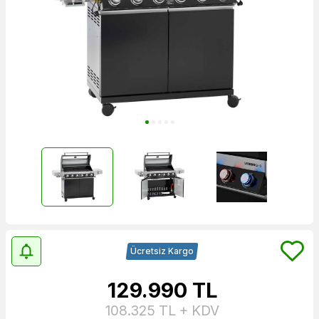
Ücretsiz Kargo
129.990
TL
108.325
TL + KDV