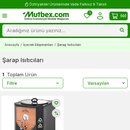
Öztiryakiler Ürünlerinde Vade Farksız 9 Taksit
0
(
0
)
Anasayfa
/
İçecek Ekipmanları
/
Şarap Isıtıcıları
Şarap Isıtıcıları
1
Toplam Ürün
Filtre