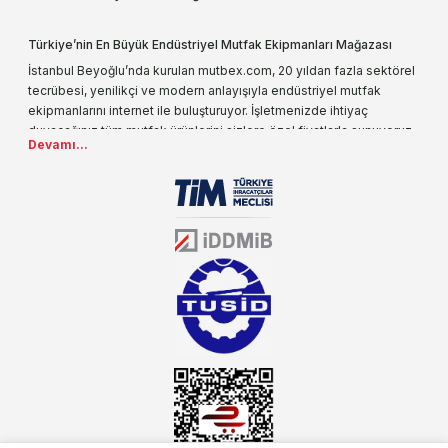
Türkiye’nin En Büyük Endüstriyel Mutfak Ekipmanları Mağazası
İstanbul Beyoğlu’nda kurulan mutbex.com, 20 yıldan fazla sektörel
tecrübesi, yenilikçi ve modern anlayışıyla endüstriyel mutfak
ekipmanlarını internet ile buluşturuyor. İşletmenizde ihtiyaç
duyacağınız tüm mutfak ürünlerini sizlere özel fiyatlarla sunuyoruz.
Devamı...
Endüstriyel mutfak malzemesi deyince akla gelen ilk adreslerden
biri olarak, ürün çeşitlerimizi her gün artırıyoruz. Uzun yıllardır
sektörün farklı alanlarında da faliyet gösteren mutbex.com,
Öztiryakiler resmi bayisidir. Öztiryakiler ürünleri üzerinde büyük bir
donanıma sahip ekibi ile müşterilerine koşulsuz destek sunan
mutbex.com ile endüstriyel mutfak malzemeleri konusunda
alacağınız hizmet standartların her zaman üstünde olacaktır.