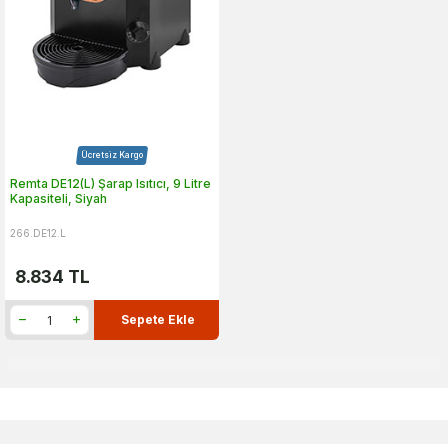
Ücretsiz Kargo
Remta DE12(L) Şarap Isıtıcı, 9 Litre
Kapasiteli, Siyah
266.DE12.L
8.834
TL
Sepete Ekle