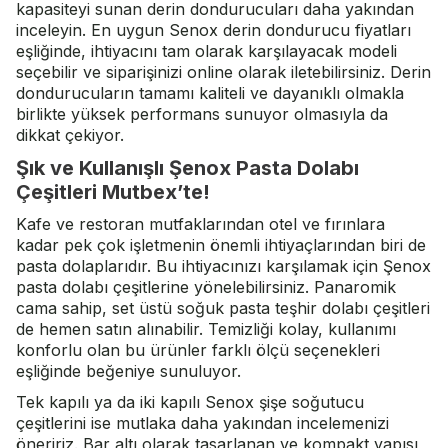
kapasiteyi sunan derin dondurucuları daha yakından
inceleyin. En uygun Senox derin dondurucu fiyatları
eşliğinde, ihtiyacını tam olarak karşılayacak modeli
seçebilir ve siparişinizi online olarak iletebilirsiniz. Derin
dondurucuların tamamı kaliteli ve dayanıklı olmakla
birlikte yüksek performans sunuyor olmasıyla da
dikkat çekiyor.
Şık ve Kullanışlı Şenox Pasta Dolabı
Çeşitleri Mutbex’te!
Kafe ve restoran mutfaklarından otel ve fırınlara
kadar pek çok işletmenin önemli ihtiyaçlarından biri de
pasta dolaplarıdır. Bu ihtiyacınızı karşılamak için Şenox
pasta dolabı çeşitlerine yönelebilirsiniz. Panaromik
cama sahip, set üstü soğuk pasta teşhir dolabı çeşitleri
de hemen satın alınabilir. Temizliği kolay, kullanımı
konforlu olan bu ürünler farklı ölçü seçenekleri
eşliğinde beğeniye sunuluyor.
Tek kapılı ya da iki kapılı Senox şişe soğutucu
çeşitlerini ise mutlaka daha yakından incelemenizi
öneririz. Bar altı olarak tasarlanan ve kompakt yapısı