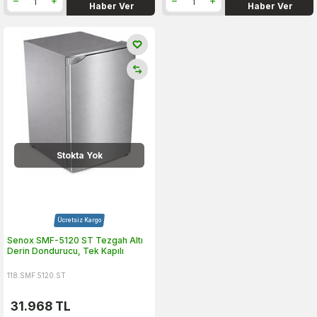
Haber Ver
Haber Ver
Stokta Yok
Ücretsiz Kargo
Senox SMF-5120 ST Tezgah Altı
Derin Dondurucu, Tek Kapılı
118.SMF.5120.ST
31.968
TL