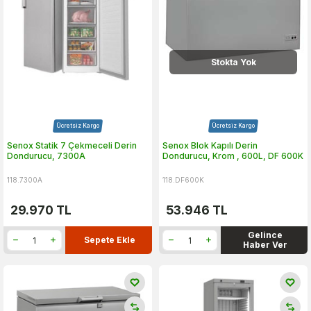
Stokta Yok
Ücretsiz Kargo
Ücretsiz Kargo
Senox Statik 7 Çekmeceli Derin
Senox Blok Kapılı Derin
Dondurucu, 7300A
Dondurucu, Krom , 600L, DF 600K
118.7300A
118.DF600K
29.970
TL
53.946
TL
Gelince
Sepete Ekle
Haber Ver