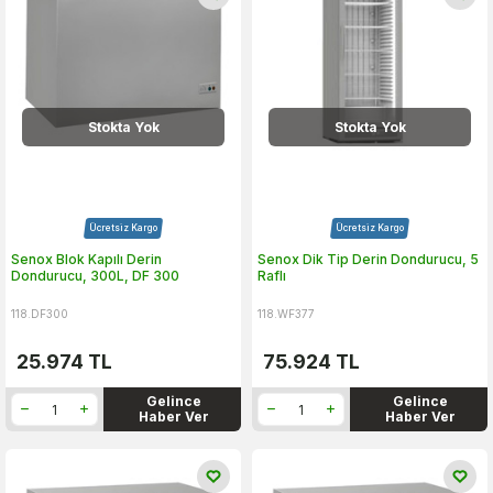
Stokta Yok
Stokta Yok
Ücretsiz Kargo
Ücretsiz Kargo
Senox Blok Kapılı Derin
Senox Dik Tip Derin Dondurucu, 5
Dondurucu, 300L, DF 300
Raflı
118.DF300
118.WF377
25.974
TL
75.924
TL
Gelince
Gelince
Haber Ver
Haber Ver