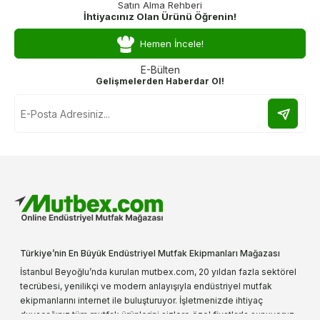
Satın Alma Rehberi
İhtiyacınız Olan Ürünü Öğrenin!
Hemen İncele!
E-Bülten
Gelişmelerden Haberdar Ol!
Türkiye’nin En Büyük Endüstriyel Mutfak Ekipmanları Mağazası
İstanbul Beyoğlu’nda kurulan mutbex.com, 20 yıldan fazla sektörel
tecrübesi, yenilikçi ve modern anlayışıyla endüstriyel mutfak
ekipmanlarını internet ile buluşturuyor. İşletmenizde ihtiyaç
duyacağınız tüm mutfak ürünlerini sizlere özel fiyatlarla sunuyoruz.