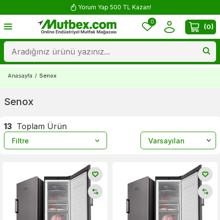
Yorum Yap 500 TL Kazan!
0
(
0
)
Anasayfa
/
Senox
Senox
13
Toplam Ürün
Filtre