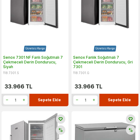
Ücretsiz Kargo
Ücretsiz Kargo
Senox 7301 NF Fanlı Soğutmalı 7
Senox Fanlık Soğutmalı 7
Çekmeceli Derin Dondurucu,
Çekmeceli Derin Dondurucu, Gri
Siyah
7301
118.7301.S
118.7301.G
33.966
TL
33.966
TL
Sepete Ekle
Sepete Ekle