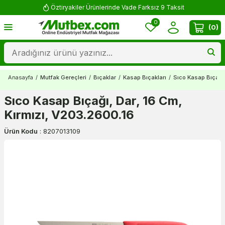
Öztiryakiler Ürünlerinde Vade Farksız 9 Taksit
0
(
0
)
Anasayfa
/
Mutfak Gereçleri
/
Bıçaklar
/
Kasap Bıçakları
/
Sıco Kasap Bıçağı,
Sıco Kasap Bıçağı, Dar, 16 Cm,
Kırmızı, V203.2600.16
Ürün Kodu
:
8207013109