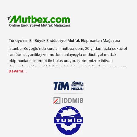
Türkiye’nin En Büyük Endüstriyel Mutfak Ekipmanları Mağazası
İstanbul Beyoğlu’nda kurulan mutbex.com, 20 yıldan fazla sektörel
tecrübesi, yenilikçi ve modern anlayışıyla endüstriyel mutfak
ekipmanlarını internet ile buluşturuyor. İşletmenizde ihtiyaç
duyacağınız tüm mutfak ürünlerini sizlere özel fiyatlarla sunuyoruz.
Devamı...
Endüstriyel mutfak malzemesi deyince akla gelen ilk adreslerden
biri olarak, ürün çeşitlerimizi her gün artırıyoruz. Uzun yıllardır
sektörün farklı alanlarında da faliyet gösteren mutbex.com,
Öztiryakiler resmi bayisidir. Öztiryakiler ürünleri üzerinde büyük bir
donanıma sahip ekibi ile müşterilerine koşulsuz destek sunan
mutbex.com ile endüstriyel mutfak malzemeleri konusunda
alacağınız hizmet standartların her zaman üstünde olacaktır.