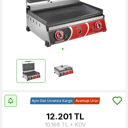
Aynı Gün Ücretsiz Kargo
Avantajlı Ürün
12.201
TL
10.168
TL + KDV