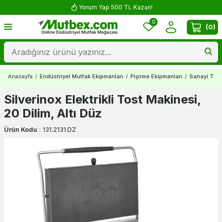
Yorum Yap 500 TL Kazan!
0
(
0
)
Anasayfa
/
Endüstriyel Mutfak Ekipmanları
/
Pişirme Ekipmanları
/
Sanayi Tipi
Silverinox Elektrikli Tost Makinesi,
20 Dilim, Altı Düz
Ürün Kodu
:
131.2131.DZ