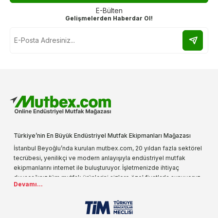
E-Bülten
Gelişmelerden Haberdar Ol!
Türkiye’nin En Büyük Endüstriyel Mutfak Ekipmanları Mağazası
İstanbul Beyoğlu’nda kurulan mutbex.com, 20 yıldan fazla sektörel
tecrübesi, yenilikçi ve modern anlayışıyla endüstriyel mutfak
ekipmanlarını internet ile buluşturuyor. İşletmenizde ihtiyaç
duyacağınız tüm mutfak ürünlerini sizlere özel fiyatlarla sunuyoruz.
Devamı...
Endüstriyel mutfak malzemesi deyince akla gelen ilk adreslerden
biri olarak, ürün çeşitlerimizi her gün artırıyoruz. Uzun yıllardır
sektörün farklı alanlarında da faliyet gösteren mutbex.com,
Öztiryakiler resmi bayisidir. Öztiryakiler ürünleri üzerinde büyük bir