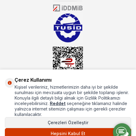
donanıma sahip ekibi ile müşterilerine koşulsuz destek sunan
mutbex.com ile endüstriyel mutfak malzemeleri konusunda
alacağınız hizmet standartların her zaman üstünde olacaktır.
Çerez Kullanımı
Kişisel verileriniz, hizmetlerimizin daha iyi bir şekilde
Hakkımızda
sunulması için mevzuata uygun bir şekilde toplanıp işlenir.
Konuyla ilgili detaylı bilgi almak için Gizlilik Politikamızı
Hızlı Erişim
inceleyebilirsiniz.
Reddet
seçeneğine tıklamanız halinde
yalnızca internet sitemizin çalışması için gerekli çerezler
Popüler Kategoriler
kullanılacaktır.
Çerezleri Özelleştir
Popüler Markalar
Hepsini Kabul Et