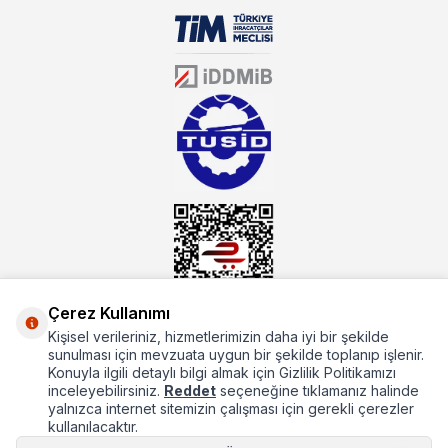
biri olarak, ürün çeşitlerimizi her gün artırıyoruz. Uzun yıllardır
sektörün farklı alanlarında da faliyet gösteren mutbex.com,
Öztiryakiler resmi bayisidir. Öztiryakiler ürünleri üzerinde büyük bir
donanıma sahip ekibi ile müşterilerine koşulsuz destek sunan
mutbex.com ile endüstriyel mutfak malzemeleri konusunda
alacağınız hizmet standartların her zaman üstünde olacaktır.
Çerez Kullanımı
Kişisel verileriniz, hizmetlerimizin daha iyi bir şekilde
Hakkımızda
sunulması için mevzuata uygun bir şekilde toplanıp işlenir.
Konuyla ilgili detaylı bilgi almak için Gizlilik Politikamızı
Hızlı Erişim
inceleyebilirsiniz.
Reddet
seçeneğine tıklamanız halinde
yalnızca internet sitemizin çalışması için gerekli çerezler
Popüler Kategoriler
kullanılacaktır.