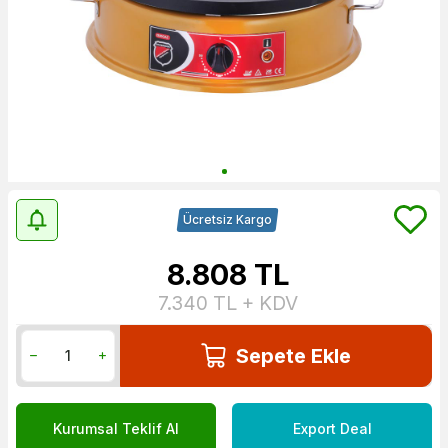
Ücretsiz Kargo
8.808
TL
7.340
TL + KDV
Sepete Ekle
Kurumsal Teklif Al
Export Deal