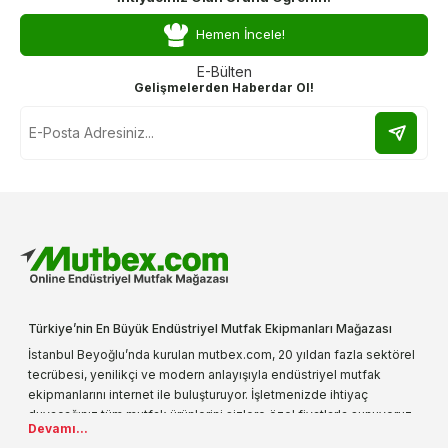
Hemen İncele!
E-Bülten
Gelişmelerden Haberdar Ol!
Türkiye’nin En Büyük Endüstriyel Mutfak Ekipmanları Mağazası
İstanbul Beyoğlu’nda kurulan mutbex.com, 20 yıldan fazla sektörel
tecrübesi, yenilikçi ve modern anlayışıyla endüstriyel mutfak
ekipmanlarını internet ile buluşturuyor. İşletmenizde ihtiyaç
duyacağınız tüm mutfak ürünlerini sizlere özel fiyatlarla sunuyoruz.
Devamı...
Endüstriyel mutfak malzemesi deyince akla gelen ilk adreslerden