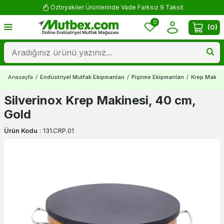
Öztiryakiler Ürünlerinde Vade Farksız 9 Taksit
0
(
0
)
Anasayfa
/
Endüstriyel Mutfak Ekipmanları
/
Pişirme Ekipmanları
/
Krep Makine
Silverinox Krep Makinesi, 40 cm,
Gold
Ürün Kodu
:
131.CRP.01