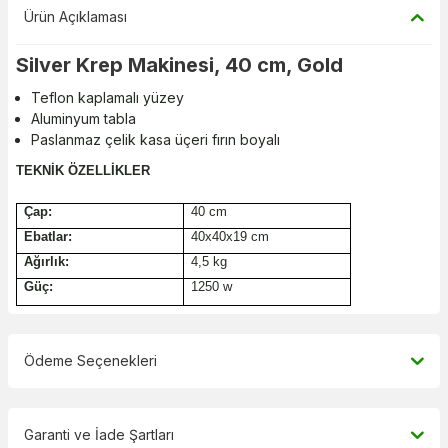
Ürün Açıklaması
Silver Krep Makinesi, 40 cm, Gold
Teflon kaplamalı yüzey
Aluminyum tabla
Paslanmaz çelik kasa üçeri fırın boyalı
TEKNİK ÖZELLİKLER
Çap:
40 cm
Ebatlar:
40x40x19 cm
Ağırlık:
4,5 kg
Güç:
1250 w
Ödeme Seçenekleri
Garanti ve İade Şartları