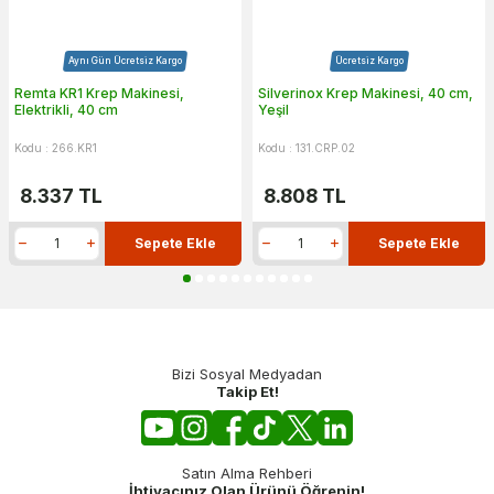
Aynı Gün Ücretsiz Kargo
Ücretsiz Kargo
Remta KR1 Krep Makinesi,
Silverinox Krep Makinesi, 40 cm,
Elektrikli, 40 cm
Yeşil
Kodu : 266.KR1
Kodu : 131.CRP.02
8.337
TL
8.808
TL
Sepete Ekle
Sepete Ekle
Bizi Sosyal Medyadan
Takip Et!
Satın Alma Rehberi
İhtiyacınız Olan Ürünü Öğrenin!