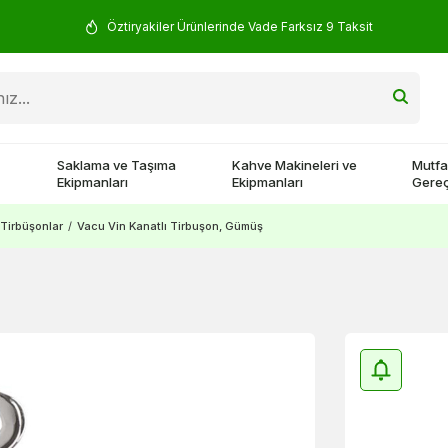
Öztiryakiler Ürünlerinde Vade Farksız 9 Taksit
Saklama ve Taşıma
Kahve Makineleri ve
Mutfa
Ekipmanları
Ekipmanları
Gereç
Tirbüşonlar
/
Vacu Vin Kanatlı Tirbuşon, Gümüş