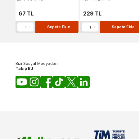
Kodu : 212.Q.22017
Kodu : 212.A.9000
67
TL
229
TL
Sepete Ekle
Sepete Ekle
Bizi Sosyal Medyadan
Takip Et!