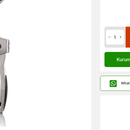
Kurums
What