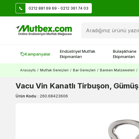
0212 881 69 69 - 0212 361 74 03
Üye Ol İlk Siparişte 500 TL Kazan!
Endüstriyel Mutfak
Bulaşıkhane
Kampanyalar
Ekipmanları
Ekipmanları
Anasayfa
/
Mutfak Gereçleri
/
Bar Gereçleri
/
Barmen Malzemeleri
/
Vacu Vin Kanatlı Tirbuşon, Gümüş
Ürün Kodu
:
260.68423606