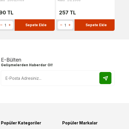
odu : 2001251109
Kodu : 212.2008
Kodu : 
90
TL
257
TL
152
Sepete Ekle
Sepete Ekle
E-Bülten
Gelişmelerden Haberdar Ol!
Popüler Kategoriler
Popüler Markalar