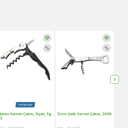
Aynı Gün Kargo
pinox Garson Çakısı, Siyah, Sg
Zicco Çelik Garson Çakısı, 2008
Biradl
3