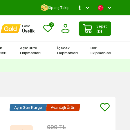
₺
Yorum Yap 500 TL Kazan!
Sipariş Takip
0
Gold
Sepet
Üyelik
(
0
)
k
Açık Büfe
İçecek
Bar
leri
Ekipmanları
Ekipmanları
Ekipmanları
Aynı Gün Kargo
Avantajlı Ürün
999
TL