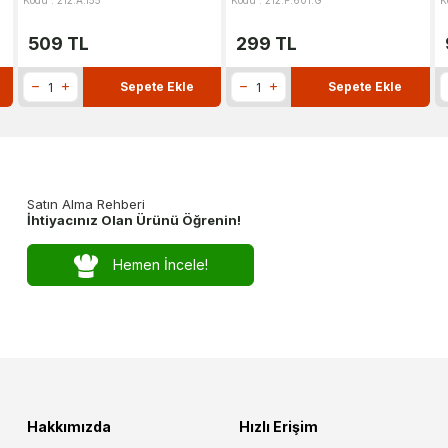
Kodu : 212.A.155
Kodu : 212.F.601.G
K
509
TL
299
TL
Sepete Ekle
Sepete Ekle
Satın Alma Rehberi
İhtiyacınız Olan Ürünü Öğrenin!
Hemen İncele!
Hakkımızda
Hızlı Erişim