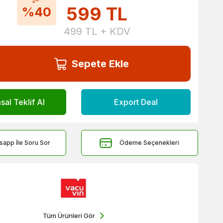
599
TL
%40
499
TL + KDV
Sepete Ekle
al Teklif Al
Export Deal
sapp İle Soru Sor
Ödeme Seçenekleri
Tüm Ürünleri Gör