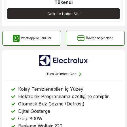
Tükendi
Gelince Haber Ver
Whatsapp İle Soru Sor
Ödeme Seçenekleri
Tüm Ürünleri Gör
Kolay Temizlenebilen İç Yüzey
Elektronik Programlama özelliğine sahiptir.
Otomatik Buz Çözme (Defrost)
Dijital Gösterge
Güç: 800W
Besleme Woltajı: 220