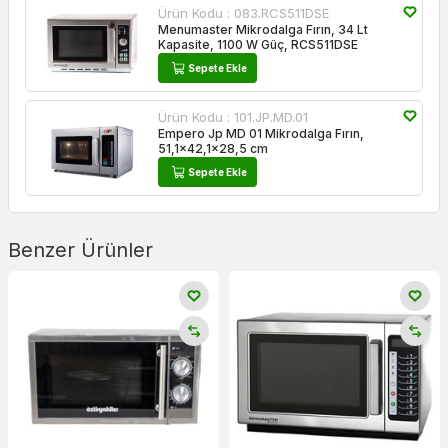
Ürün Kodu :
083.RCS511DSE
Menumaster Mikrodalga Fırın, 34 Lt
Kapasite, 1100 W Güç, RCS511DSE
Sepete Ekle
Ürün Kodu :
101.JP.MD.01
Empero Jp MD 01 Mikrodalga Fırın,
51,1x42,1x28,5 cm
Sepete Ekle
Benzer Ürünler