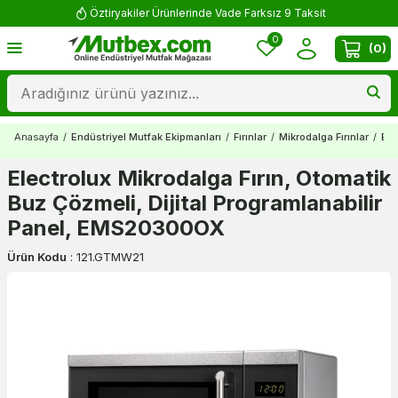
Öztiryakiler Ürünlerinde Vade Farksız 9 Taksit
0
(
0
)
Anasayfa
/
Endüstriyel Mutfak Ekipmanları
/
Fırınlar
/
Mikrodalga Fırınlar
/
Ele
Electrolux Mikrodalga Fırın, Otomatik
Buz Çözmeli, Dijital Programlanabilir
Panel, EMS20300OX
Ürün Kodu
:
121.GTMW21