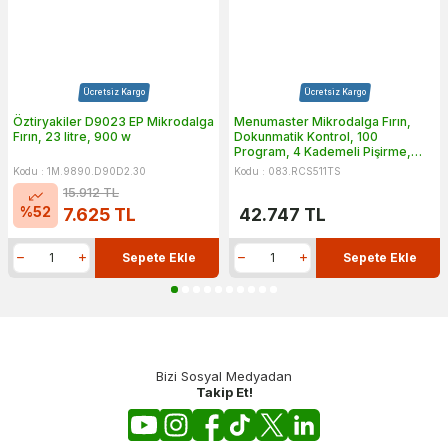
Ücretsiz Kargo
Ücretsiz Kargo
Öztiryakiler D9023 EP Mikrodalga
Menumaster Mikrodalga Fırın,
Fırın, 23 litre, 900 w
Dokunmatik Kontrol, 100
Program, 4 Kademeli Pişirme,
RCS511TS
Kodu : 1M.9890.D90D2.30
Kodu : 083.RCS511TS
15.912
TL
%
52
7.625
TL
42.747
TL
Sepete Ekle
Sepete Ekle
Bizi Sosyal Medyadan
Takip Et!