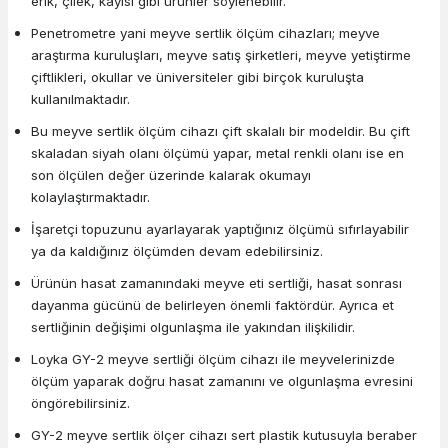
erik, çilek, kayısı gibi ürünler söylenebilir.
Penetrometre yani meyve sertlik ölçüm cihazları; meyve
araştırma kuruluşları, meyve satış şirketleri, meyve yetiştirme
çiftlikleri, okullar ve üniversiteler gibi birçok kuruluşta
kullanılmaktadır.
Bu meyve sertlik ölçüm cihazı çift skalalı bir modeldir. Bu çift
skaladan siyah olanı ölçümü yapar, metal renkli olanı ise en
son ölçülen değer üzerinde kalarak okumayı
kolaylaştırmaktadır.
İşaretçi topuzunu ayarlayarak yaptığınız ölçümü sıfırlayabilir
ya da kaldığınız ölçümden devam edebilirsiniz.
Ürünün hasat zamanındaki meyve eti sertliği, hasat sonrası
dayanma gücünü de belirleyen önemli faktördür. Ayrıca et
sertliğinin değişimi olgunlaşma ile yakından ilişkilidir.
Loyka GY-2 meyve sertliği ölçüm cihazı ile meyvelerinizde
ölçüm yaparak doğru hasat zamanını ve olgunlaşma evresini
öngörebilirsiniz.
GY-2 meyve sertlik ölçer cihazı sert plastik kutusuyla beraber