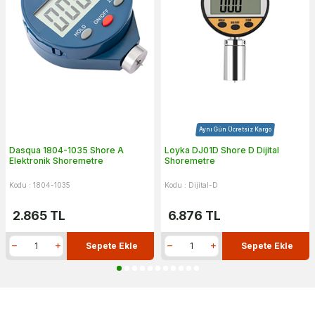
Aynı Gün Ücretsiz Kargo
Dasqua 1804-1035 Shore A
Loyka DJ01D Shore D Dijital
Elektronik Shoremetre
Shoremetre
Kodu : 1804-1035
Kodu : Dijital-D
2.865
TL
6.876
TL
Sepete Ekle
Sepete Ekle