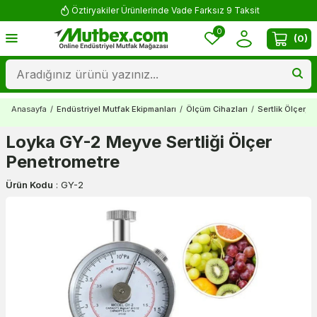
Öztiryakiler Ürünlerinde Vade Farksız 9 Taksit
0
(
0
)
Anasayfa
/
Endüstriyel Mutfak Ekipmanları
/
Ölçüm Cihazları
/
Sertlik Ölçer, 
Loyka GY-2 Meyve Sertliği Ölçer
Penetrometre
Ürün Kodu
:
GY-2