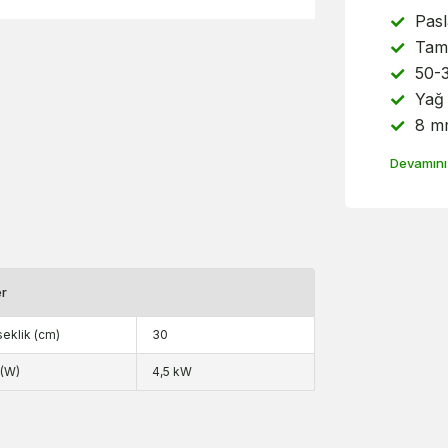
Pasl
Tam
50-3
Yağ
8 mm
Devamını
er
eklik (cm)
30
(W)
4,5 kW