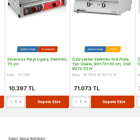
Ücretsiz Kargo
Avantajlı Ürün
Ücretsiz Kargo
9 Taksit
,
Silverinox Pleyt Izgara, Elektrikli,
Öztiryakiler Elektrikli Grill Plate,
Ö
70 cm
Yarı Oluklu, 80x70x30 cm, OGE
O
8070 1/2 N
Kodu : 131.2156
Kodu : 1M.7864.N1.80703.14
K
10.397
TL
71.073
TL
Sepete Ekle
Sepete Ekle
Satın Alma Rehberi