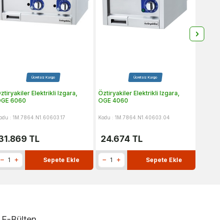
Ücretsiz Kargo
Ücretsiz Kargo
ztiryakiler Elektrikli Izgara,
Öztiryakiler Elektrikli Izgara,
Silveri
GE 6060
OGE 4060
30 cm
odu : 1M.7864.N1.60603.17
Kodu : 1M.7864.N1.40603.04
Kodu : 1
31.869
TL
24.674
TL
4.8
Sepete Ekle
Sepete Ekle
E-Bülten