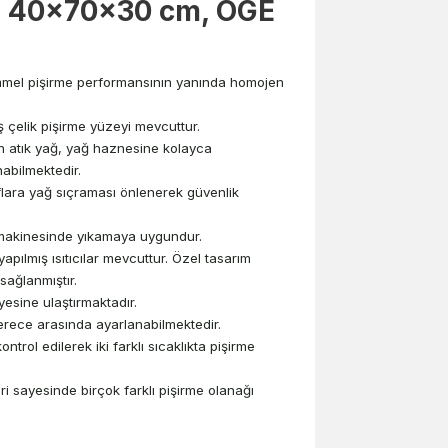
üz, 40x70x30 cm, OGE
mmel pişirme performansının yanında homojen
ş çelik pişirme yüzeyi mevcuttur.
an atık yağ, yağ haznesine kolayca
abilmektedir.
flara yağ sıçraması önlenerek güvenlik
k makinesinde yıkamaya uygundur.
pılmış ısıtıcılar mevcuttur. Özel tasarım
sağlanmıştır.
viyesine ulaştırmaktadır.
derece arasında ayarlanabilmektedir.
ontrol edilerek iki farklı sıcaklıkta pişirme
eri sayesinde birçok farklı pişirme olanağı