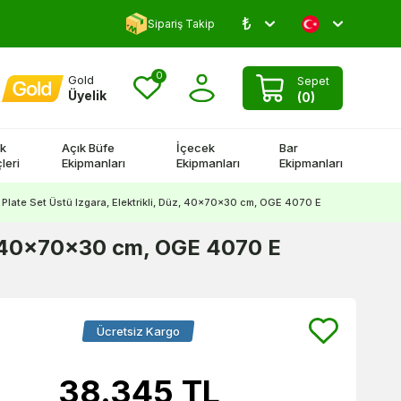
₺
Yorum Yap 500 TL Kazan!
Sipariş Takip
0
Gold
Sepet
Üyelik
(
0
)
k
Açık Büfe
İçecek
Bar
leri
Ekipmanları
Ekipmanları
Ekipmanları
l Plate Set Üstü Izgara, Elektrikli, Düz, 40x70x30 cm, OGE 4070 E
üz, 40x70x30 cm, OGE 4070 E
Ücretsiz Kargo
38.345
TL