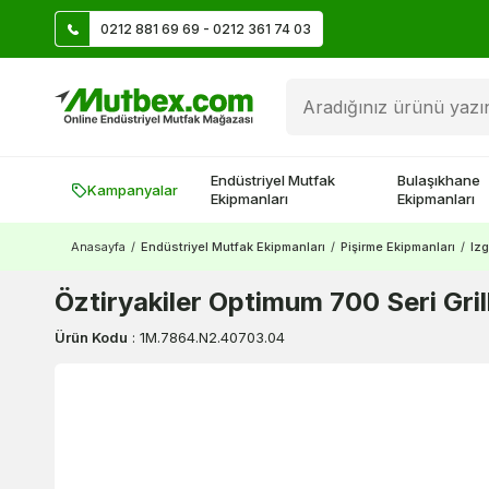
0212 881 69 69 - 0212 361 74 03
Üye Ol İlk Siparişte 500 TL Kazan!
Endüstriyel Mutfak
Bulaşıkhane
Kampanyalar
Ekipmanları
Ekipmanları
Anasayfa
/
Endüstriyel Mutfak Ekipmanları
/
Pişirme Ekipmanları
/
Izg
Öztiryakiler Optimum 700 Seri Gri
Ürün Kodu
:
1M.7864.N2.40703.04