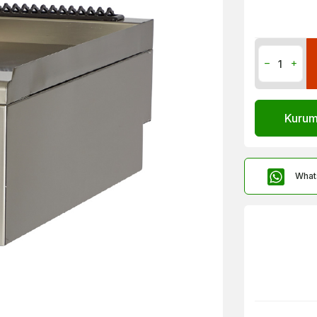
Kurums
What