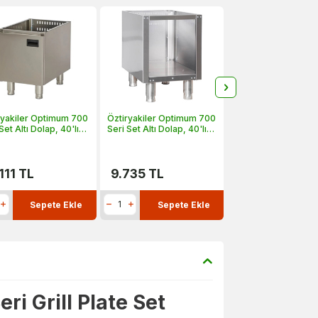
ryakiler Optimum 700
Öztiryakiler Optimum 700
Set Altı Dolap, 40'lık,
Seri Set Altı Dolap, 40'lık,
klı, 40x64x57 cm,
Kapaksız, 40x64x57 cm,
 4070
OD 4070
111
TL
9.735
TL
Sepete Ekle
Sepete Ekle
ri Grill Plate Set