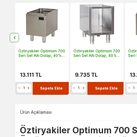
um 700
Öztiryakiler Optimum 700
Öztiryakiler Optimum 700
Özti
0'lık,
Seri Set Altı Dolap, 40'lık,
Seri Set Altı Dolap, 40'lık,
Seri 
7 cm,
Kapaklı, 40x64x57 cm,
Kapaksız, 40x64x57 cm,
Kapa
ODK 4070
OD 4070
ODK
13.111
TL
9.735
TL
13.
Ekle
Sepete Ekle
Sepete Ekle
Ürün Açıklaması
Öztiryakiler Optimum 700 Se