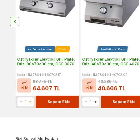
Aynı Gün Ücretsiz Kargo
9 Taksit
Aynı Gün Ücretsiz Kargo
Öztiryakiler Elektrikli Grill Plate,
Öztiryakiler Elektrikli Grill Plate
Düz, 80x70x30 cm, OGE 8070
Düz, 40x70x30 cm, OGE 4070
Kodu : 1M.7864.N1.80703.17
Kodu : 1M.7864.N1.40703.04
68.775
TL
43.289
TL
%
6
%
6
64.607
TL
40.666
TL
Sepete Ekle
Sepete Ekle
Bizi Sosyal Medyadan