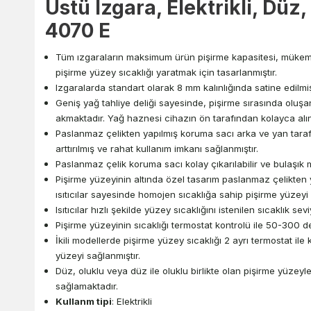
Üstü Izgara, Elektrikli, D
4070 E
Tüm ızgaraların maksimum ürün pişirme kapasitesi, müke
pişirme yüzey sıcaklığı yaratmak için tasarlanmıştır.
Izgaralarda standart olarak 8 mm kalınlığında satine edilmi
Geniş yağ tahliye deliği sayesinde, pişirme sırasında oluş
akmaktadır. Yağ haznesi cihazın ön tarafından kolayca alın
Paslanmaz çelikten yapılmış koruma sacı arka ve yan tara
arttırılmış ve rahat kullanım imkanı sağlanmıştır.
Paslanmaz çelik koruma sacı kolay çıkarılabilir ve bulaşı
Pişirme yüzeyinin altında özel tasarım paslanmaz çelikten ya
ısıtıcılar sayesinde homojen sıcaklığa sahip pişirme yüzeyi 
Isıtıcılar hızlı şekilde yüzey sıcaklığını istenilen sıcaklık se
Pişirme yüzeyinin sıcaklığı termostat kontrolü ile 50-300 
İkili modellerde pişirme yüzey sıcaklığı 2 ayrı termostat ile k
yüzeyi sağlanmıştır.
Düz, oluklu veya düz ile oluklu birlikte olan pişirme yüzeyl
sağlamaktadır.
Kullanm tipi
: Elektrikli