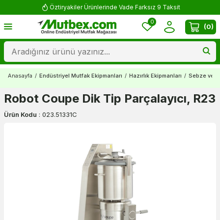
Öztiryakiler Ürünlerinde Vade Farksız 9 Taksit
0
(
0
)
Anasayfa
/
Endüstriyel Mutfak Ekipmanları
/
Hazırlık Ekipmanları
/
Sebze ve Me
Robot Coupe Dik Tip Parçalayıcı, R23
Ürün Kodu
:
023.51331C