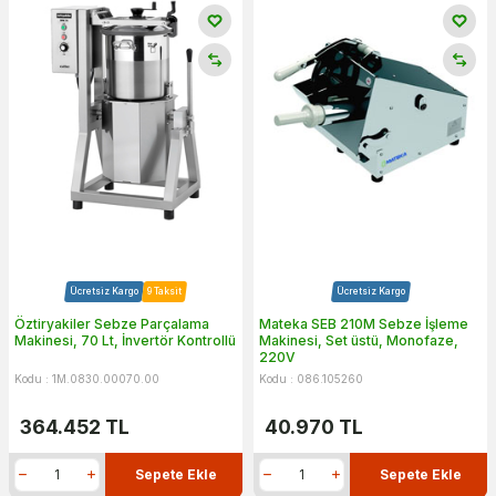
Ücretsiz Kargo
9 Taksit
Ücretsiz Kargo
Öztiryakiler Sebze Parçalama
Mateka SEB 210M Sebze İşleme
Makinesi, 70 Lt, İnvertör Kontrollü
Makinesi, Set üstü, Monofaze,
220V
Kodu : 1M.0830.00070.00
Kodu : 086.105260
364.452
TL
40.970
TL
Sepete Ekle
Sepete Ekle