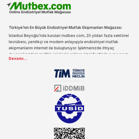
Türkiye’nin En Büyük Endüstriyel Mutfak Ekipmanları Mağazası
İstanbul Beyoğlu’nda kurulan mutbex.com, 20 yıldan fazla sektörel
tecrübesi, yenilikçi ve modern anlayışıyla endüstriyel mutfak
ekipmanlarını internet ile buluşturuyor. İşletmenizde ihtiyaç
duyacağınız tüm mutfak ürünlerini sizlere özel fiyatlarla sunuyoruz.
Devamı...
Endüstriyel mutfak malzemesi deyince akla gelen ilk adreslerden
biri olarak, ürün çeşitlerimizi her gün artırıyoruz. Uzun yıllardır
sektörün farklı alanlarında da faliyet gösteren mutbex.com,
Öztiryakiler resmi bayisidir. Öztiryakiler ürünleri üzerinde büyük bir
donanıma sahip ekibi ile müşterilerine koşulsuz destek sunan
mutbex.com ile endüstriyel mutfak malzemeleri konusunda
alacağınız hizmet standartların her zaman üstünde olacaktır.