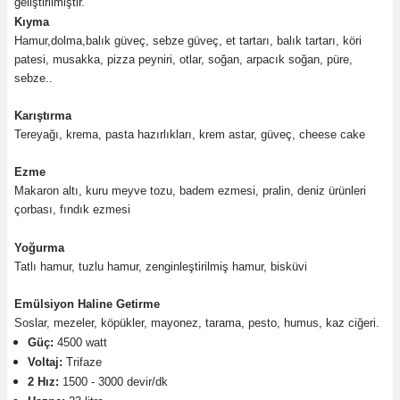
geliştirilmiştir.
Kıyma
Hamur,dolma,balık güveç, sebze güveç, et tartarı, balık tartarı, köri
patesi, musakka, pizza peyniri, otlar, soğan, arpacık soğan, püre,
sebze..
Karıştırma
Tereyağı, krema, pasta hazırlıkları, krem astar, güveç, cheese cake
Ezme
Makaron altı, kuru meyve tozu, badem ezmesi, pralin, deniz ürünleri
çorbası, fındık ezmesi
Yoğurma
Tatlı hamur, tuzlu hamur, zenginleştirilmiş hamur, bisküvi
Emülsiyon Haline Getirme
Soslar, mezeler, köpükler, mayonez, tarama, pesto, humus, kaz ciğeri.
Güç:
4500 watt
Voltaj:
Trifaze
2 Hız:
1500 - 3000 devir/dk