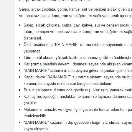
Salep, sıcak çikolata, çorba, kahve, süt ve benzeri sıcak içilen i
ve topaksız olarak karıştıran ve dağıtımını sağlayan sıcak içecek
Salep, sıcak çikolata, çorba, çay, kahve, süt ve benzeri sıcak 
tutan, homojen ve topaksız olarak karıştıran ve dağıtımını sağla
dispenseri.
Özel tasarlanmış “BAIN-MARIE” ısıtma sistemi sayesinde sıca
yapışmaz.
Tüm metal aksam yüksek kalite paslanmaz çelikten üretilmiştir
Karıştırma paletinin devamlı dönmesi sayesinde akışkan kıvam
“BAIN-MARIE” sisteminin su seviyesi gövde dışından gözlemlene
Kapalı devre “BAIN-MARIE” su ısıtma sistemi sayesinde su buh
korunur, bu sayede rezistansın kireçlenmesi önlenir.
Susuz çalışması durumunda gövde dışı ikaz ışığı yanarak makine
Katılaşmış içeceğin musluktan akışının zorlaşması durumunda m
çözülür.
Mükemmel temizlik ve hijyen için içecek ile temas eden tüm parça
temizlenebilir.
“BAIN-MARIE” kazanının dış gövdeden bağımsız olması sayesinde
kaybı oluşmaz.