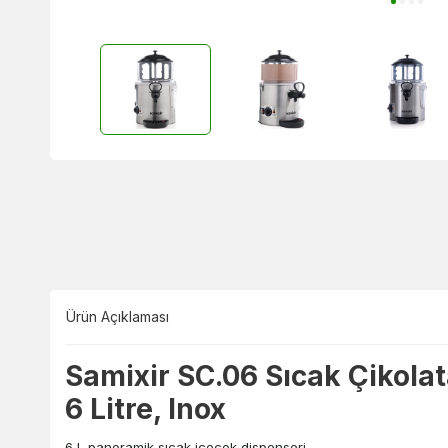
Ürün Açıklaması
Samixir SC.06 Sıcak Çikolat
6 Litre, Inox
6 L panoramik sıcak içecek dispenseri