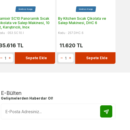
Ücretsiz Kargo
Ücretsiz Kargo
amixir SC10 Panoramik Sıcak
By Kitchen Sıcak Çikolata ve
Beysa 
ikolata ve Salep Makinesi, 10
Salep Makinesi, DHC 6
Çeşme
t, Karıştırıcılı, Inox
odu : 053.SC.10.I
Kodu : 257.DHC.6
Kodu : 1
35.616
TL
11.620
TL
98.
Sepete Ekle
Sepete Ekle
E-Bülten
Gelişmelerden Haberdar Ol!