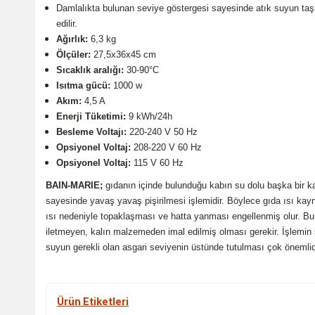
Damlalıkta bulunan seviye göstergesi sayesinde atık suyun taş
edilir.
Ağırlık:
6,3 kg
Ölçüler:
27,5x36x45 cm
Sıcaklık aralığı:
30-90°C
Isıtma gücü:
1000 w
Akım:
4,5 A
Enerji Tüketimi:
9 kWh/24h
Besleme Voltajı:
220-240 V 50 Hz
Opsiyonel Voltaj:
208-220 V 60 Hz
Opsiyonel Voltaj:
115 V 60 Hz
BAIN-MARIE;
gıdanın içinde bulunduğu kabın su dolu başka bir ka
sayesinde yavaş yavaş pişirilmesi işlemidir. Böylece gıda ısı kayn
ısı nedeniyle topaklaşması ve hatta yanması engellenmiş olur. Bu
iletmeyen, kalın malzemeden imal edilmiş olması gerekir. İşlemin 
suyun gerekli olan asgari seviyenin üstünde tutulması çok önemlid
Ürün Etiketleri