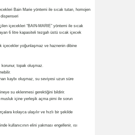
çecekleri Bain Marie yöntemi ile sıcak tutan, homojen
 dispenseri
içilen içecekleri “BAIN-MARIE” yöntemi ile sıcak
yan 6 litre kapasiteli tezgah üstü sıcak içecek
k içecekler yoğunlaşmaz ve haznenin dibine
.
 korunur, topak oluşmaz.
bilir.
arı kaybı oluşmaz, su seviyesi uzun süre
ye su eklenmesi gerektiğini bildirir.
usluk içine yerleşik açma pimi ile sorun
lara kolayca ulaşılır ve hızlı bir şekilde
 kullanıcının elini yakması engellenir, ısı