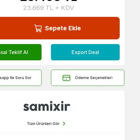
23.669
TL + KDV
Sepete Ekle
al Teklif Al
Export Deal
sapp İle Soru Sor
Ödeme Seçenekleri
Tüm Ürünleri Gör