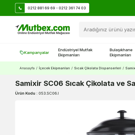
0212 881 69 69 - 0212 361 74 03
Üye Ol İlk Siparişte 500 TL Kazan!
Endüstriyel Mutfak
Bulaşıkhane
Kampanyalar
Ekipmanları
Ekipmanları
Anasayfa
/
İçecek Ekipmanları
/
Sıcak Çikolata Dispanserleri
/
Samix
Samixir SC06 Sıcak Çikolata ve Sal
Ürün Kodu
:
053.SC06.I