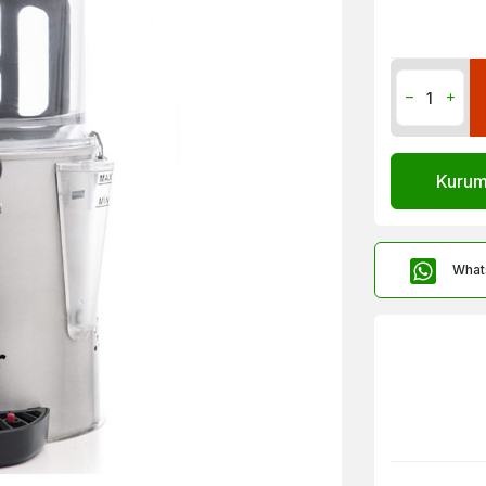
Kurums
What