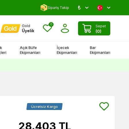
₺
Yorum Yap 500 TL Kazan!
Sipariş Takip
0
Gold
Sepet
Üyelik
(
0
)
k
Açık Büfe
İçecek
Bar
leri
Ekipmanları
Ekipmanları
Ekipmanları
Ücretsiz Kargo
28.403
TL