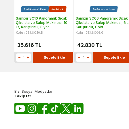
Aynı Gün Ücretsiz Kargo
Avantajlı Ürün
Aynı Gün Ücretsiz Kargo
Samixir SC10 Panoramik Sıcak
Samixir SC06 Panoramik Sıcak
Çikolata ve Salep Makinesi, 10
Çikolata ve Salep Makinesi, 6 L
Lt, Karıştırıcılı, Siyah
Karıştırıcılı, Gold
Kodu : 053.SC.10.B
Kodu : 053.SC06.G
35.616
TL
42.830
TL
Sepete Ekle
Sepete Ekle
Bizi Sosyal Medyadan
Takip Et!