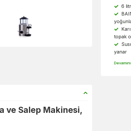
6 li
BAIN
yoğunl
Karı
topak 
Susu
yanar
Devamını
a ve Salep Makinesi,