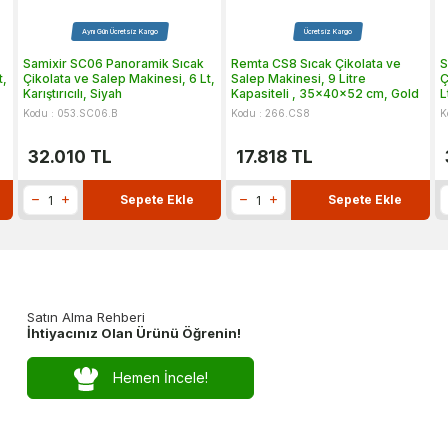
Aynı Gün Ücretsiz Kargo
Ücretsiz Kargo
Samixir SC06 Panoramik Sıcak
Remta CS8 Sıcak Çikolata ve
S
t,
Çikolata ve Salep Makinesi, 6 Lt,
Salep Makinesi, 9 Litre
Ç
Karıştırıcılı, Siyah
Kapasiteli , 35x40x52 cm, Gold
L
Kodu : 053.SC06.B
Kodu : 266.CS8
K
32.010
TL
17.818
TL
Sepete Ekle
Sepete Ekle
Satın Alma Rehberi
İhtiyacınız Olan Ürünü Öğrenin!
Hemen İncele!