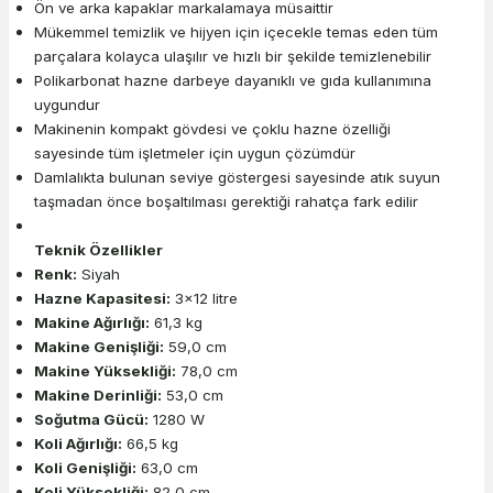
Ön ve arka kapaklar markalamaya müsaittir
Mükemmel temizlik ve hijyen için içecekle temas eden tüm
parçalara kolayca ulaşılır ve hızlı bir şekilde temizlenebilir
Polikarbonat hazne darbeye dayanıklı ve gıda kullanımına
uygundur
Makinenin kompakt gövdesi ve çoklu hazne özelliği
sayesinde tüm işletmeler için uygun çözümdür
Damlalıkta bulunan seviye göstergesi sayesinde atık suyun
taşmadan önce boşaltılması gerektiği rahatça fark edilir
Teknik Özellikler
Renk:
Siyah
Hazne Kapasitesi:
3x12 litre
Makine Ağırlığı:
61,3 kg
Makine Genişliği:
59,0 cm
Makine Yüksekliği:
78,0 cm
Makine Derinliği:
53,0 cm
Soğutma Gücü:
1280 W
Koli Ağırlığı:
66,5 kg
Koli Genişliği:
63,0 cm
Koli Yüksekliği:
82,0 cm