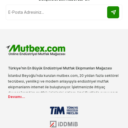
Türkiye’nin En Büyük Endüstriyel Mutfak Ekipmanları Mağazası
İstanbul Beyoğlu’nda kurulan mutbex.com, 20 yıldan fazla sektörel
tecrübesi, yenilikçi ve modern anlayışıyla endüstriyel mutfak
ekipmanlarını internet ile buluşturuyor. İşletmenizde ihtiyaç
duyacağınız tüm mutfak ürünlerini sizlere özel fiyatlarla sunuyoruz.
Devamı...
Endüstriyel mutfak malzemesi deyince akla gelen ilk adreslerden
biri olarak, ürün çeşitlerimizi her gün artırıyoruz. Uzun yıllardır
sektörün farklı alanlarında da faliyet gösteren mutbex.com,
Öztiryakiler resmi bayisidir. Öztiryakiler ürünleri üzerinde büyük bir
donanıma sahip ekibi ile müşterilerine koşulsuz destek sunan
mutbex.com ile endüstriyel mutfak malzemeleri konusunda