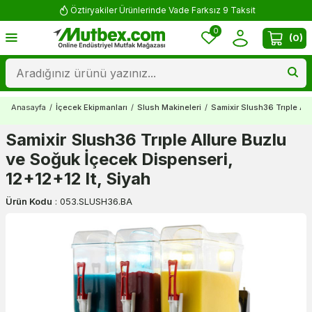
Öztiryakiler Ürünlerinde Vade Farksız 9 Taksit
0
(
0
)
Anasayfa
/
İçecek Ekipmanları
/
Slush Makineleri
/
Samixir Slush36 Trıple All
Samixir Slush36 Trıple Allure Buzlu
ve Soğuk İçecek Dispenseri,
12+12+12 lt, Siyah
Ürün Kodu
:
053.SLUSH36.BA