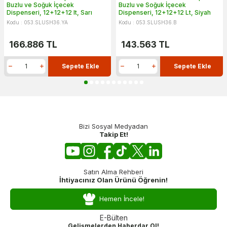
Buzlu ve Soğuk İçecek
Buzlu ve Soğuk İçecek
Dispenseri, 12+12+12 lt, Sarı
Dispenseri, 12+12+12 Lt, Siyah
Kodu : 053.SLUSH36.YA
Kodu : 053.SLUSH36.B
166.886
TL
143.563
TL
Sepete Ekle
Sepete Ekle
Bizi Sosyal Medyadan
Takip Et!
Satın Alma Rehberi
İhtiyacınız Olan Ürünü Öğrenin!
Hemen İncele!
E-Bülten
Gelişmelerden Haberdar Ol!