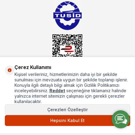
alacağınız hizmet standartların her zaman üstünde olacaktır.
Çerez Kullanımı
Kişisel verileriniz, hizmetlerimizin daha iyi bir şekilde
Hakkımızda
sunulması için mevzuata uygun bir şekilde toplanıp işlenir.
Konuyla ilgili detaylı bilgi almak için Gizlilik Politikamızı
Hızlı Erişim
inceleyebilirsiniz.
Reddet
seçeneğine tıklamanız halinde
yalnızca internet sitemizin çalışması için gerekli çerezler
Popüler Kategoriler
kullanılacaktır.
Çerezleri Özelleştir
Popüler Markalar
Hepsini Kabul Et
T
-Soft
E-Ticaret
Sistemleriyle Hazırlanmıştır.