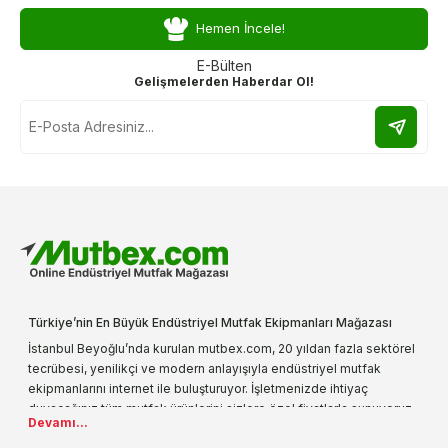
Hemen İncele!
E-Bülten
Gelişmelerden Haberdar Ol!
Türkiye’nin En Büyük Endüstriyel Mutfak Ekipmanları Mağazası
İstanbul Beyoğlu’nda kurulan mutbex.com, 20 yıldan fazla sektörel
tecrübesi, yenilikçi ve modern anlayışıyla endüstriyel mutfak
ekipmanlarını internet ile buluşturuyor. İşletmenizde ihtiyaç
duyacağınız tüm mutfak ürünlerini sizlere özel fiyatlarla sunuyoruz.
Devamı...
Endüstriyel mutfak malzemesi deyince akla gelen ilk adreslerden