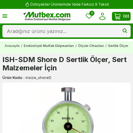
Öztiryakiler Ürünlerinde Vade Farksız 9 Taksit
0
(
0
)
Anasayfa
/
Endüstriyel Mutfak Ekipmanları
/
Ölçüm Cihazları
/
Sertlik Ölçer, 
ISH-SDM Shore D Sertlik Ölçer, Sert
Malzemeler İçin
Ürün Kodu
:
insize_shoreD