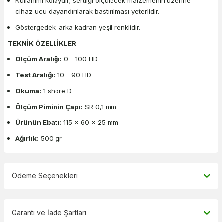
Kullanımı kolaydır; sertliği ölçülecek malzemenin üzerine
cihaz ucu dayandırılarak bastırılması yeterlidir.
Göstergedeki arka kadran yeşil renklidir.
TEKNİK ÖZELLİKLER
Ölçüm Aralığı:
0 - 100 HD
Test Aralığı:
10 - 90 HD
Okuma:
1 shore D
Ölçüm Piminin Çapı:
SR 0,1 mm
Ürünün Ebatı:
115 x 60 x 25 mm
Ağırlık:
500 gr
Ödeme Seçenekleri
Garanti ve İade Şartları