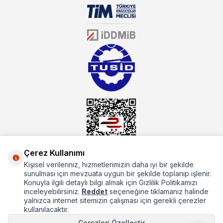
biri olarak, ürün çeşitlerimizi her gün artırıyoruz. Uzun yıllardır
sektörün farklı alanlarında da faliyet gösteren mutbex.com,
Öztiryakiler resmi bayisidir. Öztiryakiler ürünleri üzerinde büyük bir
donanıma sahip ekibi ile müşterilerine koşulsuz destek sunan
mutbex.com ile endüstriyel mutfak malzemeleri konusunda
alacağınız hizmet standartların her zaman üstünde olacaktır.
Çerez Kullanımı
Kişisel verileriniz, hizmetlerimizin daha iyi bir şekilde
Hakkımızda
sunulması için mevzuata uygun bir şekilde toplanıp işlenir.
Konuyla ilgili detaylı bilgi almak için Gizlilik Politikamızı
Hızlı Erişim
inceleyebilirsiniz.
Reddet
seçeneğine tıklamanız halinde
yalnızca internet sitemizin çalışması için gerekli çerezler
Popüler Kategoriler
kullanılacaktır.
Çerezleri Özelleştir