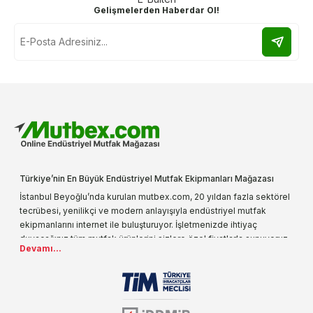
Gelişmelerden Haberdar Ol!
Türkiye’nin En Büyük Endüstriyel Mutfak Ekipmanları Mağazası
İstanbul Beyoğlu’nda kurulan mutbex.com, 20 yıldan fazla sektörel
tecrübesi, yenilikçi ve modern anlayışıyla endüstriyel mutfak
ekipmanlarını internet ile buluşturuyor. İşletmenizde ihtiyaç
duyacağınız tüm mutfak ürünlerini sizlere özel fiyatlarla sunuyoruz.
Devamı...
Endüstriyel mutfak malzemesi deyince akla gelen ilk adreslerden
biri olarak, ürün çeşitlerimizi her gün artırıyoruz. Uzun yıllardır
sektörün farklı alanlarında da faliyet gösteren mutbex.com,
Öztiryakiler resmi bayisidir. Öztiryakiler ürünleri üzerinde büyük bir
donanıma sahip ekibi ile müşterilerine koşulsuz destek sunan