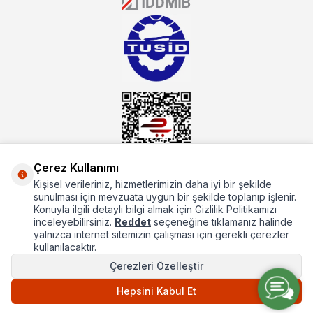
mutbex.com ile endüstriyel mutfak malzemeleri konusunda
alacağınız hizmet standartların her zaman üstünde olacaktır.
Çerez Kullanımı
Kişisel verileriniz, hizmetlerimizin daha iyi bir şekilde
Hakkımızda
sunulması için mevzuata uygun bir şekilde toplanıp işlenir.
Konuyla ilgili detaylı bilgi almak için Gizlilik Politikamızı
Hızlı Erişim
inceleyebilirsiniz.
Reddet
seçeneğine tıklamanız halinde
yalnızca internet sitemizin çalışması için gerekli çerezler
Popüler Kategoriler
kullanılacaktır.
Çerezleri Özelleştir
Popüler Markalar
Hepsini Kabul Et