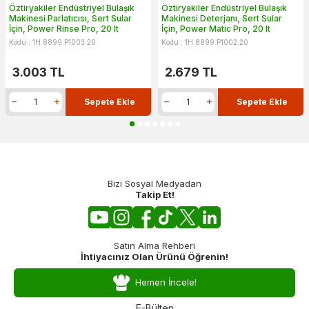
Öztiryakiler Endüstriyel Bulaşık
Öztiryakiler Endüstriyel Bulaşık
Makinesi Parlatıcısı, Sert Sular
Makinesi Deterjanı, Sert Sular
İçin, Power Rinse Pro, 20 lt
İçin, Power Matic Pro, 20 lt
Kodu : 1H.8899.P1003.20
Kodu : 1H.8899.P1002.20
3.003
TL
2.679
TL
Sepete Ekle
Sepete Ekle
Bizi Sosyal Medyadan
Takip Et!
Satın Alma Rehberi
İhtiyacınız Olan Ürünü Öğrenin!
Hemen İncele!
E-Bülten