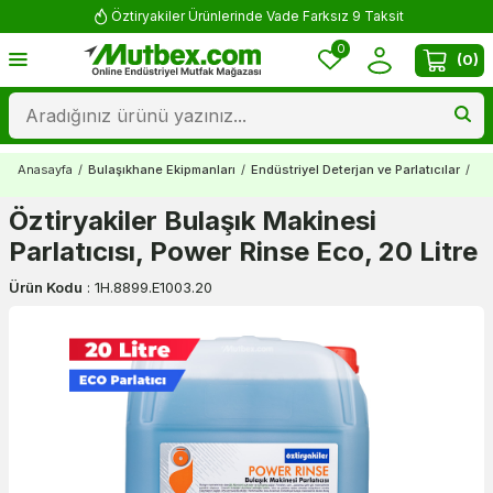
Öztiryakiler Ürünlerinde Vade Farksız 9 Taksit
0
(
0
)
Anasayfa
/
Bulaşıkhane Ekipmanları
/
Endüstriyel Deterjan ve Parlatıcılar
/
Öz
Öztiryakiler Bulaşık Makinesi
Parlatıcısı, Power Rinse Eco, 20 Litre
Ürün Kodu
:
1H.8899.E1003.20