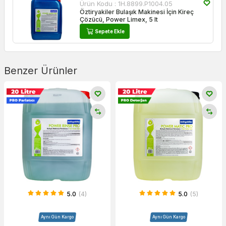
Ürün Kodu :
1H.8899.P1004.05
Öztiryakiler Bulaşık Makinesi İçin Kireç
Çözücü, Power Limex, 5 lt
Sepete Ekle
Benzer Ürünler
5.0
(4)
5.0
(5)
Aynı Gün Kargo
Aynı Gün Kargo