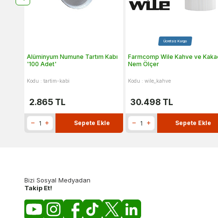
Ücretsiz Kargo
Alüminyum Numune Tartım Kabı
Farmcomp Wile Kahve ve Kaka
'100 Adet'
Nem Ölçer
Kodu : tartim-kabi
Kodu : wile_kahve
2.865
TL
30.498
TL
Sepete Ekle
Sepete Ekle
Bizi Sosyal Medyadan
Takip Et!