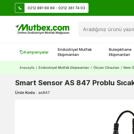
0212 881 69 69 - 0212 361 74 03
Öztiryakiler Ürünlerinde Vade Farksız 9 Taksit
Endüstriyel Mutfak
Bulaşıkhane
Kampanyalar
Ekipmanları
Ekipmanları
Anasayfa
/
Endüstriyel Mutfak Ekipmanları
/
Ölçüm Cihazları
/
Nem Ö
Smart Sensor AS 847 Problu Sıcak
Ürün Kodu
:
as847