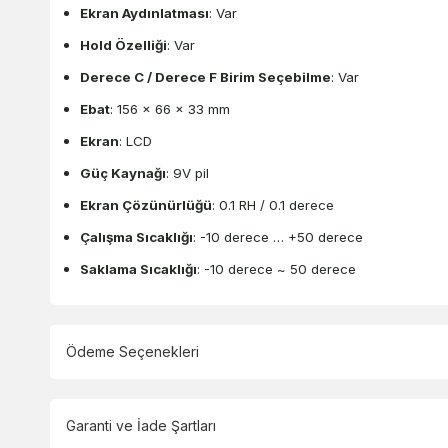
Ekran Aydınlatması
: Var
Hold Özelliği
: Var
Derece C / Derece F Birim Seçebilme
: Var
Ebat
: 156 x 66 x 33 mm
Ekran
: LCD
Güç Kaynağı
: 9V pil
Ekran Çözünürlüğü
: 0.1 RH / 0.1 derece
Çalışma Sıcaklığı
: -10 derece … +50 derece
Saklama Sıcaklığı
: -10 derece ~ 50 derece
Ödeme Seçenekleri
Garanti ve İade Şartları