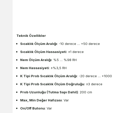
Teknik Özellikler
Sıcaklık Ölçüm Aralığı
: -10 derece … +50 derece
Sıcaklık Ölçüm Hassasiyeti
: ±1 derece
Nem Ölçüm Aralığı
: %5 … %98 RH
Nem Hassasiyeti
: ±%3,5 RH
K Tipi Prob Sıcaklık Ölçüm Aralığı
: -20 derece … +1000
K Tipi Prob Sıcaklık Ölçüm Doğruluğu
: ±3 derece
Prob Uzunluğu (Tutma Sapı Dahil)
: 200 cm
Max, Min Değer Hafızası
: Var
On/Off Butonu
: Var