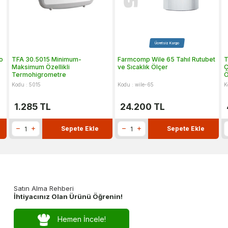
Ücretsiz Kargo
o
TFA 30.5015 Minimum-
Farmcomp Wile 65 Tahıl Rutubet
T
Maksimum Özellikli
ve Sıcaklık Ölçer
Ç
Termohigrometre
Ö
Kodu : 5015
Kodu : wile-65
K
1.285
TL
24.200
TL
Sepete Ekle
Sepete Ekle
Satın Alma Rehberi
İhtiyacınız Olan Ürünü Öğrenin!
Hemen İncele!