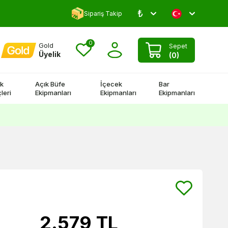
₺
5000 TL Üstü Kargo Bedava!
Sipariş Takip
0
Gold
Sepet
Üyelik
(
0
)
k
Açık Büfe
İçecek
Bar
leri
Ekipmanları
Ekipmanları
Ekipmanları
2.579
TL