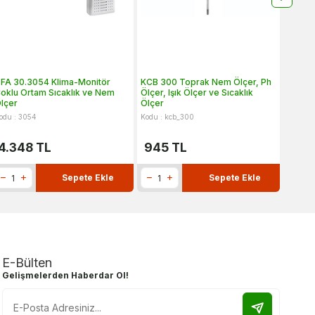
FA 30.3054 Klima-Monitör
KCB 300 Toprak Nem Ölçer, Ph
TFA 30
oklu Ortam Sıcaklık ve Nem
Ölçer, Işık Ölçer ve Sıcaklık
Ölçüm 
lçer
Ölçer
odu : 3054
Kodu : kcb_300
Kodu : 
4.348
TL
945
TL
2.9
Sepete Ekle
Sepete Ekle
E-Bülten
Gelişmelerden Haberdar Ol!