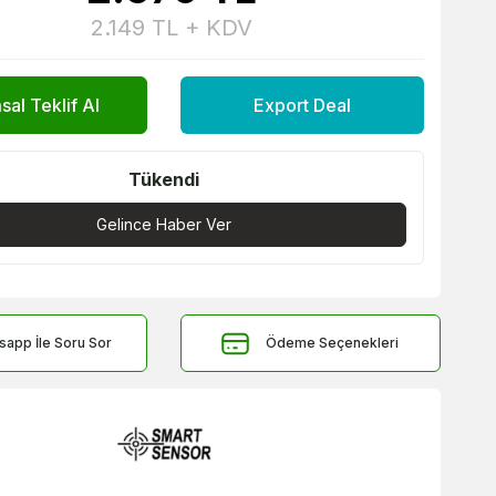
2.149
TL + KDV
al Teklif Al
Export Deal
Tükendi
Gelince Haber Ver
sapp İle Soru Sor
Ödeme Seçenekleri