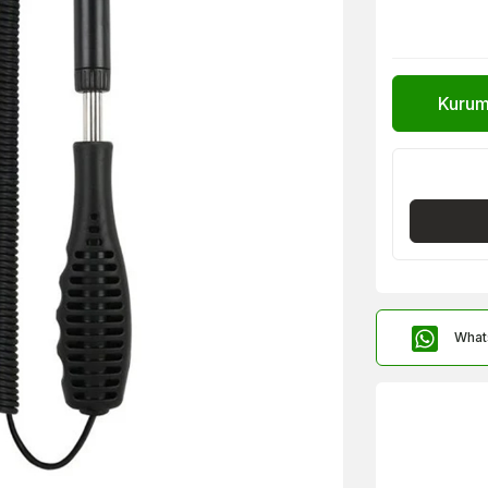
Kurums
What