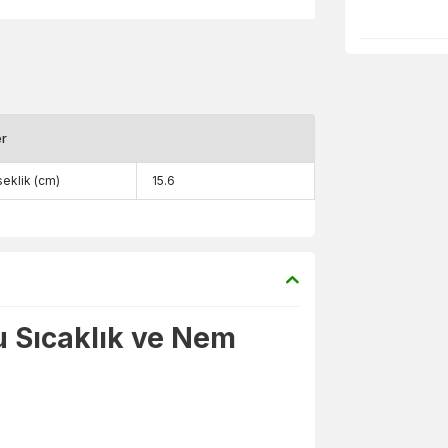
er
eklik (cm)
15.6
u Sıcaklık ve Nem