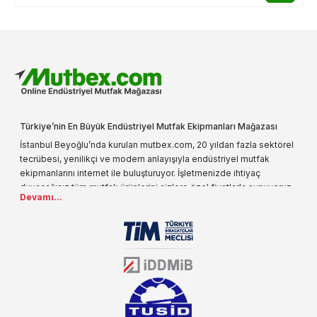
Türkiye’nin En Büyük Endüstriyel Mutfak Ekipmanları Mağazası
İstanbul Beyoğlu’nda kurulan mutbex.com, 20 yıldan fazla sektörel
tecrübesi, yenilikçi ve modern anlayışıyla endüstriyel mutfak
ekipmanlarını internet ile buluşturuyor. İşletmenizde ihtiyaç
duyacağınız tüm mutfak ürünlerini sizlere özel fiyatlarla sunuyoruz.
Devamı...
Endüstriyel mutfak malzemesi deyince akla gelen ilk adreslerden
biri olarak, ürün çeşitlerimizi her gün artırıyoruz. Uzun yıllardır
sektörün farklı alanlarında da faliyet gösteren mutbex.com,
Öztiryakiler resmi bayisidir. Öztiryakiler ürünleri üzerinde büyük bir
donanıma sahip ekibi ile müşterilerine koşulsuz destek sunan
mutbex.com ile endüstriyel mutfak malzemeleri konusunda
alacağınız hizmet standartların her zaman üstünde olacaktır.