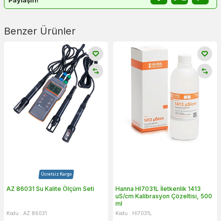
Benzer Ürünler
Ücretsiz Kargo
AZ 86031 Su Kalite Ölçüm Seti
Hanna HI7031L İletkenlik 1413
uS/cm Kalibrasyon Çözeltisi, 500
ml
Kodu : AZ 86031
Kodu : HI7031L