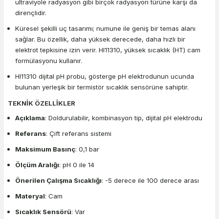
ultraviyole radyasyon gibi birçok radyasyon türüne karşı da
dirençlidir.
Küresel şekilli uç tasarımı; numune ile geniş bir temas alanı
sağlar. Bu özellik, daha yüksek derecede, daha hızlı bir
elektrot tepkisine izin verir. HI11310, yüksek sıcaklık (HT) cam
formülasyonu kullanır.
HI11310 dijital pH probu, gösterge pH elektrodunun ucunda
bulunan yerleşik bir termistör sıcaklık sensörüne sahiptir.
TEKNİK ÖZELLİKLER
Açıklama
: Doldurulabilir, kombinasyon tip, dijital pH elektrodu
Referans
: Çift referans sistemi
Maksimum Basınç
: 0,1 bar
Ölçüm Aralığı
: pH 0 ile 14
Önerilen Çalışma Sıcaklığı
: -5 derece ile 100 derece arası
Materyal
: Cam
Sıcaklık Sensörü
: Var