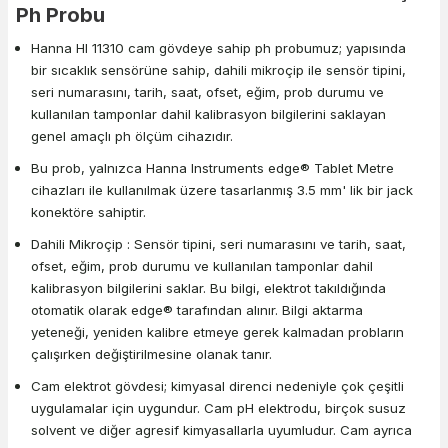
Ph Probu
Hanna HI 11310 cam gövdeye sahip ph probumuz; yapısında
bir sıcaklık sensörüne sahip, dahili mikroçip ile sensör tipini,
seri numarasını, tarih, saat, ofset, eğim, prob durumu ve
kullanılan tamponlar dahil kalibrasyon bilgilerini saklayan
genel amaçlı ph ölçüm cihazıdır.
Bu prob, yalnızca Hanna Instruments edge® Tablet Metre
cihazları ile kullanılmak üzere tasarlanmış 3.5 mm' lik bir jack
konektöre sahiptir.
Dahili Mikroçip : Sensör tipini, seri numarasını ve tarih, saat,
ofset, eğim, prob durumu ve kullanılan tamponlar dahil
kalibrasyon bilgilerini saklar. Bu bilgi, elektrot takıldığında
otomatik olarak edge® tarafından alınır. Bilgi aktarma
yeteneği, yeniden kalibre etmeye gerek kalmadan probların
çalışırken değiştirilmesine olanak tanır.
Cam elektrot gövdesi; kimyasal direnci nedeniyle çok çeşitli
uygulamalar için uygundur. Cam pH elektrodu, birçok susuz
solvent ve diğer agresif kimyasallarla uyumludur. Cam ayrıca