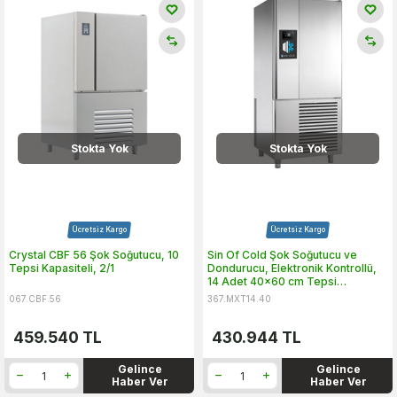
Stokta Yok
Stokta Yok
Ücretsiz Kargo
Ücretsiz Kargo
Crystal CBF 56 Şok Soğutucu, 10
Sin Of Cold Şok Soğutucu ve
Tepsi Kapasiteli, 2/1
Dondurucu, Elektronik Kontrollü,
14 Adet 40x60 cm Tepsi
Kapasiteli
067.CBF.56
367.MXT14.40
459.540
TL
430.944
TL
Gelince
Gelince
Haber Ver
Haber Ver