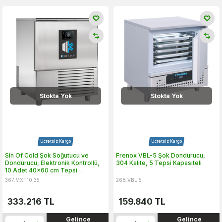
Stokta Yok
Stokta Yok
Ücretsiz Kargo
Ücretsiz Kargo
Sin Of Cold Şok Soğutucu ve
Frenox VBL-5 Şok Dondurucu,
Dondurucu, Elektronik Kontrollü,
304 Kalite, 5 Tepsi Kapasiteli
10 Adet 40x60 cm Tepsi
Kapasiteli
367.MXT10.35
268.VBL.5
333.216
TL
159.840
TL
Gelince
Gelince