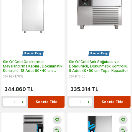
Ücretsiz Kargo
Ücretsiz Kargo
Sin Of Cold Geciktirmeli
Sin Of Cold Şok Soğutucu ve
Mayalandırma Kabini , Dokunmatik
Dondurucu, Dokunmatik Kontrollü,
Kontrollü, 18 Adet 60x40 cm
5 Adet 40x60 cm Tepsi Kapasiteli
Tepsi Kapasiteli
367.FLFT701B
367.FT5.30
344.860
TL
335.314
TL
Sepete Ekle
Sepete Ekle