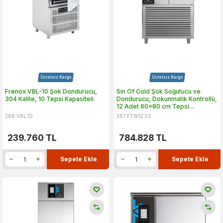
Ücretsiz Kargo
Ücretsiz Kargo
Frenox VBL-10 Şok Dondurucu,
Sin Of Cold Şok Soğutucu ve
304 Kalite, 10 Tepsi Kapasiteli
Dondurucu, Dokunmatik Kontrollü,
12 Adet 60x80 cm Tepsi
Kapasiteli
268.VBL.10
367.FTW12.50
239.760
TL
784.828
TL
Sepete Ekle
Sepete Ekle