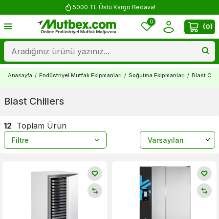
5000 TL Üstü Kargo Bedava!
0
(
0
)
Anasayfa
/
Endüstriyel Mutfak Ekipmanları
/
Soğutma Ekipmanları
/
Blast Chil
Blast Chillers
12
Toplam Ürün
Filtre