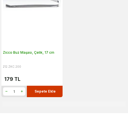
Zicco Buz Maşası, Çelik, 17 cm
212.ZKC.200
179
TL
Sepete Ekle