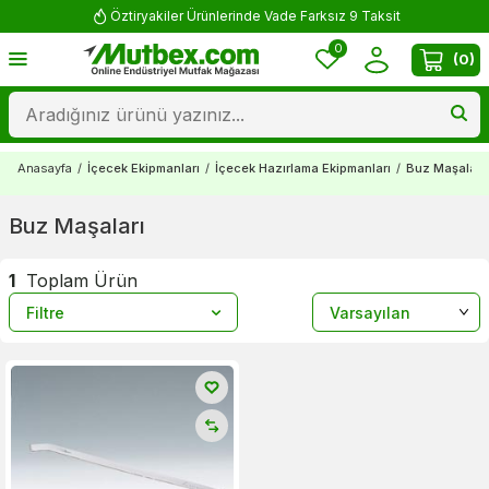
Öztiryakiler Ürünlerinde Vade Farksız 9 Taksit
0
(
0
)
Anasayfa
/
İçecek Ekipmanları
/
İçecek Hazırlama Ekipmanları
/
Buz Maşaları
Buz Maşaları
1
Toplam Ürün
Filtre