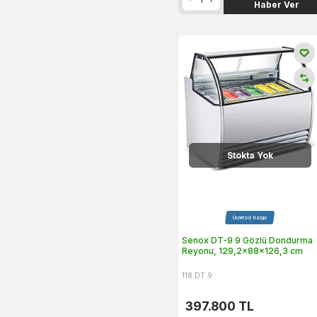
Haber Ver
Stokta Yok
Ücretsiz Kargo
Senox DT-9 9 Gözlü Dondurma
Reyonu, 129,2x88x126,3 cm
118.DT.9
397.800
TL