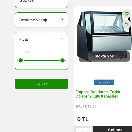
Güç (W)
Besleme Voltajı
Fiyat
Stokta Yok
Ücretsiz Kargo
Uygula
Empero Dondurma Teşhir
Dolabı 12 Kutu Kapasiteli
101.JP.DTB.60
0
TL
Gelince