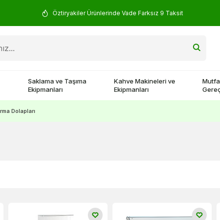
Öztiryakiler Ürünlerinde Vade Farksız 9 Taksit
Saklama ve Taşıma
Kahve Makineleri ve
Mutfa
Ekipmanları
Ekipmanları
Gereç
ma Dolapları