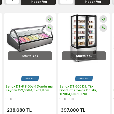
Haber Ver
Haber Ver
Stokta Yok
Stokta Yok
Ücretsiz Kargo
Ücretsiz Kargo
Senox DT-8 8 Gözlü Dondurma
Senox DT 600 Dik Tip
Reyonu 152,5x84,5x61,8 cm
Dondurma Teşhir Dolabı,
117x84,5x61,8 cm
118.DT.8
118.DT.600
238.680
TL
397.800
TL