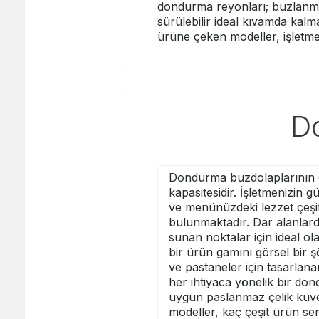
dondurma reyonları; buzlanm
sürülebilir ideal kıvamda kalma
ürüne çeken modeller, işletmeni
Do
Dondurma buzdolaplarının ç
kapasitesidir. İşletmenizin
ve menünüzdeki lezzet çeşitl
bulunmaktadır. Dar alanlarda
sunan noktalar için ideal o
bir ürün gamını görsel bir
ve pastaneler için tasarlana
her ihtiyaca yönelik bir do
uygun paslanmaz çelik küvet 
modeller, kaç çeşit ürün serg