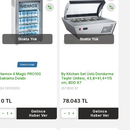
Stokta Yok
Stokta Yok
Ücretsiz Kargo
Nemox 4 Magic PRO100
By Kitchen Set Üstü Dondurma
Saklama Dolabı
Teşhir Ünitesi, 43,8x41,4x115
cm, BDD 67
124.36100250
257.BDD.67
0
TL
78.043
TL
Gelince
Gelince
Haber Ver
Haber Ver