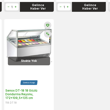
Gelince
Gelince
Haber Ver
Haber Ver
Stokta Yok
Ücretsiz Kargo
r
Senox DT-18 18 Gözlü
Dondurma Reyonu,
172x109,5x135 cm
118.DT.18