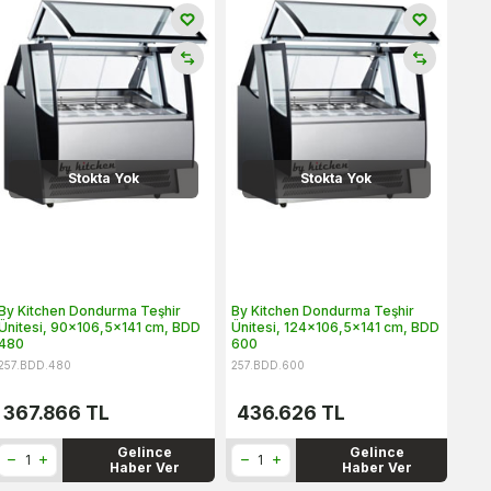
Stokta Yok
Stokta Yok
By Kitchen Dondurma Teşhir
By Kitchen Dondurma Teşhir
Ünitesi, 90x106,5x141 cm, BDD
Ünitesi, 124x106,5x141 cm, BDD
480
600
257.BDD.480
257.BDD.600
367.866
TL
436.626
TL
Gelince
Gelince
Haber Ver
Haber Ver