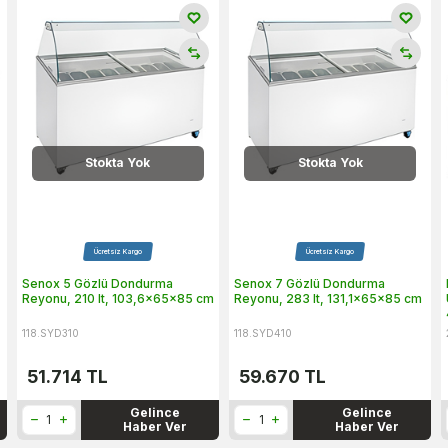
Stokta Yok
Stokta Yok
Ücretsiz Kargo
Ücretsiz Kargo
Senox 5 Gözlü Dondurma
Senox 7 Gözlü Dondurma
Reyonu, 210 lt, 103,6x65x85 cm
Reyonu, 283 lt, 131,1x65x85 cm
118.SYD310
118.SYD410
51.714
TL
59.670
TL
Gelince
Gelince
Haber Ver
Haber Ver