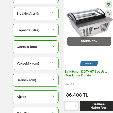
Sıcaklık Aralığı
Kapasite (litre)
Stokta Yok
Genişlik (cm)
Yükseklik (cm)
Ücretsiz Kargo
By Kitchen DDT- 67 Set Üstü
Dondurma Dolabı
Derinlik (cm)
257.DDT.67
86.408
TL
Ağırlık
Gelince
Haber Ver