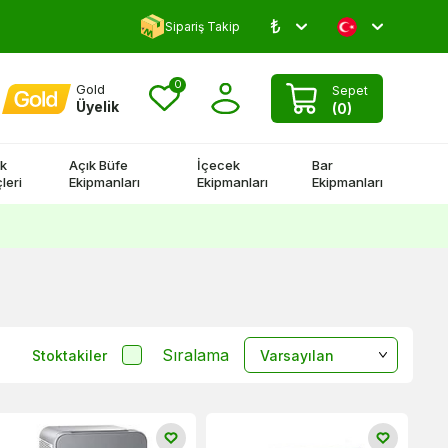
₺
Yorum Yap 500 TL Kazan!
Sipariş Takip
0
Gold
Sepet
Üyelik
(
0
)
k
Açık Büfe
İçecek
Bar
leri
Ekipmanları
Ekipmanları
Ekipmanları
Sıralama
Stoktakiler