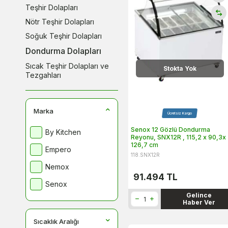
Teşhir Dolapları
Nötr Teşhir Dolapları
Soğuk Teşhir Dolapları
Dondurma Dolapları
Sıcak Teşhir Dolapları ve
Stokta Yok
Tezgahları
Marka
Ücretsiz Kargo
Senox 12 Gözlü Dondurma
By Kitchen
Reyonu, SNX12R , 115,2 x 90,3x
126,7 cm
Empero
118.SNX12R
Nemox
91.494
TL
Senox
Gelince
Haber Ver
Sıcaklık Aralığı