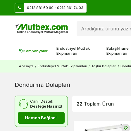
0212 881 69 69 - 0212 361 74 03
Üye Ol İlk Siparişte 500 TL Kazan!
Endüstriyel Mutfak
Bulaşıkhane
Kampanyalar
Ekipmanları
Ekipmanları
Anasayfa
/
Endüstriyel Mutfak Ekipmanları
/
Teşhir Dolapları
/
Dondur
Dondurma Dolapları
Canlı Destek
22
Toplam Ürün
Desteğe Hazırız!
Hemen Bağlan !