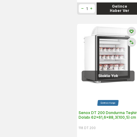
Gelince
Haber Ver
Stokta Yok
Ücretsiz Kargo
Senox DT 200 Dondurma Teşhi
Dolabı 62x61,6x88,3(100,5) cm
118.DT.200