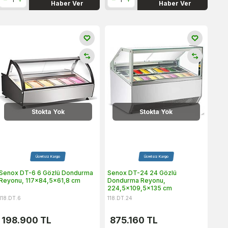
Haber Ver
Haber Ver
Stokta Yok
Stokta Yok
Ücretsiz Kargo
Ücretsiz Kargo
Senox DT-6 6 Gözlü Dondurma
Senox DT-24 24 Gözlü
Reyonu, 117x84,5x61,8 cm
Dondurma Reyonu,
224,5x109,5x135 cm
118.DT.6
118.DT.24
198.900
TL
875.160
TL