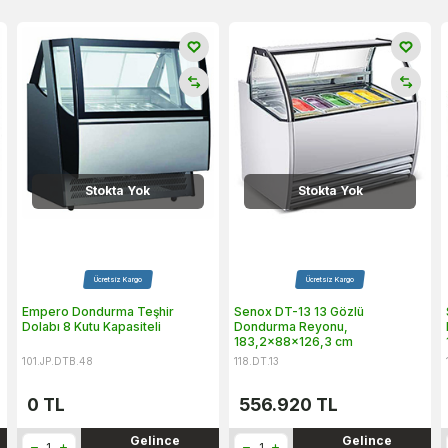
Stokta Yok
Stokta Yok
Ücretsiz Kargo
Ücretsiz Kargo
Empero Dondurma Teşhir
Senox DT-13 13 Gözlü
Dolabı 8 Kutu Kapasiteli
Dondurma Reyonu,
183,2x88x126,3 cm
101.JP.DTB.48
118.DT.13
0
TL
556.920
TL
Gelince
Gelince