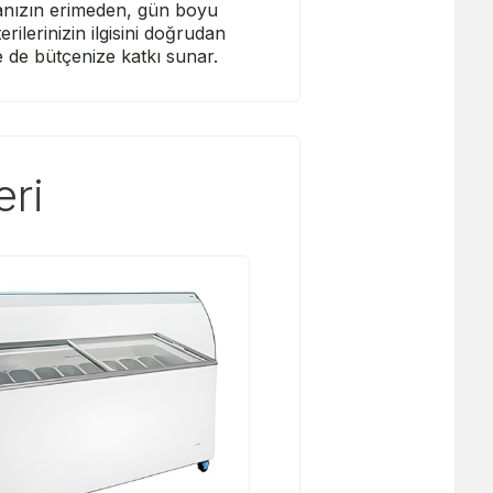
anızın erimeden, gün boyu
rilerinizin ilgisini doğrudan
le de bütçenize katkı sunar.
eri