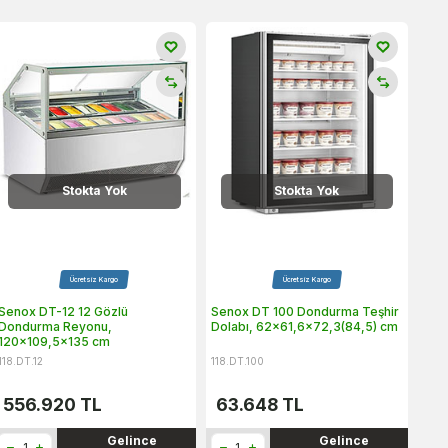
Stokta Yok
Stokta Yok
Ücretsiz Kargo
Ücretsiz Kargo
Senox DT-12 12 Gözlü
Senox DT 100 Dondurma Teşhir
Dondurma Reyonu,
Dolabı, 62x61,6x72,3(84,5) cm
120x109,5x135 cm
118.DT.12
118.DT.100
556.920
TL
63.648
TL
Gelince
Gelince