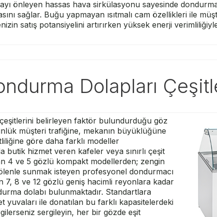
ayı önleyen hassas hava sirkülasyonu sayesinde dondurm
sını sağlar. Buğu yapmayan ısıtmalı cam özellikleri ile müşte
zin satış potansiyelini artırırken yüksek enerji verimliliğiy
ndurma Dolapları Çeşitl
eşitlerini belirleyen faktör bulundurduğu göz
 günlük müşteri trafiğine, mekanın büyüklüğüne
iliğine göre daha farklı modeller
 butik hizmet veren kafeler veya sınırlı çeşit
lan 4 ve 5 gözlü kompakt modellerden; zengin
 şölenle sunmak isteyen profesyonel dondurmacı
n 7, 8 ve 12 gözlü geniş hacimli reyonlara kadar
ndurma dolabı bulunmaktadır. Standartlara
yuvaları ile donatılan bu farklı kapasitelerdeki
ilerseniz sergileyin, her bir gözde eşit