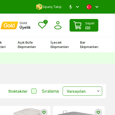
₺
Yorum Yap 500 TL Kazan!
Sipariş Takip
0
Gold
Sepet
Üyelik
(
0
)
k
Açık Büfe
İçecek
Bar
leri
Ekipmanları
Ekipmanları
Ekipmanları
Sıralama
Stoktakiler