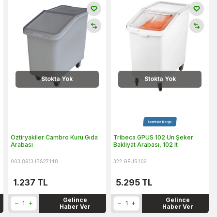
Stokta Yok
Stokta Yok
Ücretsiz Kargo
Öztiryakiler Cambro Kuru Gıda
Tribeca GPUS 102 Un Şeker
Arabası
Bakliyat Arabası, 102 lt
003.8913.IBS27.148
322.GPUS.102
1.237
TL
5.295
TL
Gelince
Gelince
Haber Ver
Haber Ver