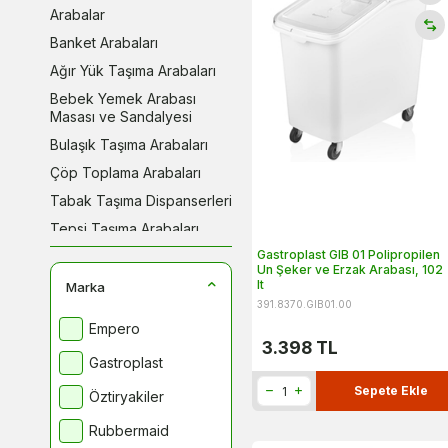
Arabalar
Banket Arabaları
Ağır Yük Taşıma Arabaları
Bebek Yemek Arabası
Masası ve Sandalyesi
Bulaşık Taşıma Arabaları
Çöp Toplama Arabaları
Tabak Taşıma Dispanserleri
Tepsi Taşıma Arabaları
Gastroplast GIB 01 Polipropilen
Housekeeping Arabaları
Un Şeker ve Erzak Arabası, 102
Katlı Tabak Taşıma
lt
Marka
Arabaları
391.8370.GIB01.00
Empero
Tabak Arabaları Koruma
3.398
TL
Örtüleri
Gastroplast
Kuru Gıda Arabaları
Sepete Ekle
Öztiryakiler
Servis Arabaları
Rubbermaid
Tabak Taşıma Kartuşları