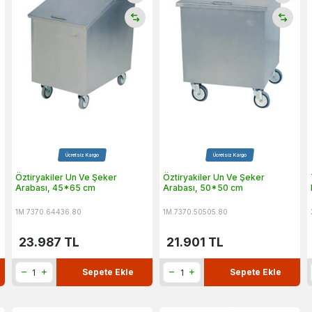
Ücretsiz Kargo
Ücretsiz Kargo
Öztiryakiler Un Ve Şeker
Öztiryakiler Un Ve Şeker
Arabası, 45*65 cm
Arabası, 50*50 cm
1M.7370.64436.80
1M.7370.50505.80
23.987
TL
21.901
TL
Sepete Ekle
Sepete Ekle