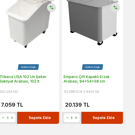
Ücretsiz Kargo
Ücretsiz Kargo
Tribeca USA 102 Un Şeker
Empero Çift Kapaklı Erzak
Bakliyat Arabası, 102 lt
Arabası, 84x54x58 cm
322.USA.102
101.EMP.ECK.3.8454.58
7.059
TL
20.139
TL
Sepete Ekle
Sepete Ekle