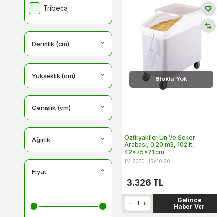
Temizlik Arabaları
Tribeca
Derinlik (cm)
Yükseklik (cm)
Stokta Yok
Genişlik (cm)
Öztiryakiler Un Ve Şeker
Ağırlık
Arabası, 0.20 m3, 102 lt,
42x75x71 cm
1M.8370.USA10.20
Fiyat
3.326
TL
Gelince
Haber Ver