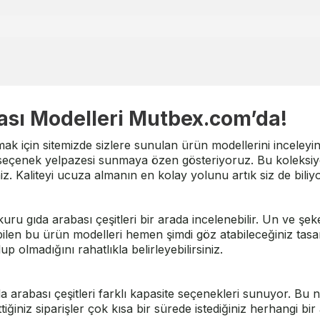
ası Modelleri Mutbex.com’da!
ak için sitemizde sizlere sunulan ürün modellerini inceleyin. 
ir seçenek yelpazesi sunmaya özen gösteriyoruz. Bu koleks
niz. Kaliteyi ucuza almanın en kolay yolunu artık siz de bili
uru gıda arabası çeşitleri bir arada incelenebilir.
Un ve şek
abilen bu ürün modelleri hemen şimdi göz atabileceğiniz tas
up olmadığını rahatlıkla belirleyebilirsiniz.
ıda arabası çeşitleri farklı kapasite seçenekleri sunuyor. B
ettiğiniz siparişler çok kısa bir sürede istediğiniz herhangi b