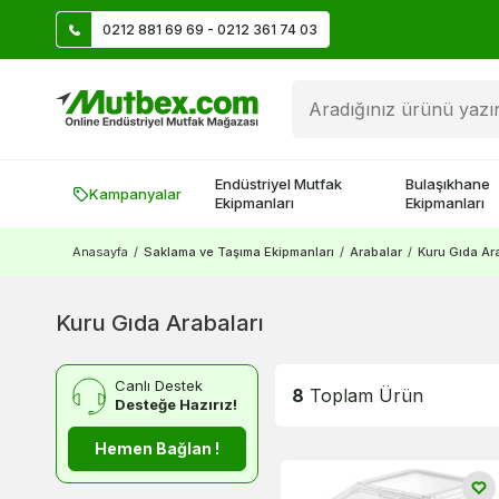
0212 881 69 69 - 0212 361 74 03
Üye Ol İlk Siparişte 500 TL Kazan!
Endüstriyel Mutfak
Bulaşıkhane
Kampanyalar
Ekipmanları
Ekipmanları
Anasayfa
/
Saklama ve Taşıma Ekipmanları
/
Arabalar
/
Kuru Gıda Ar
Kuru Gıda Arabaları
Canlı Destek
8
Toplam Ürün
Desteğe Hazırız!
Hemen Bağlan !