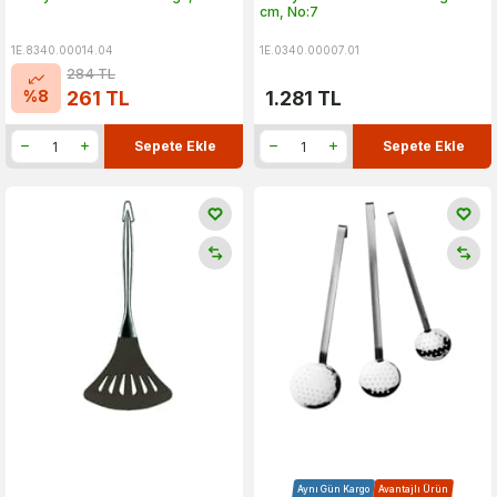
cm, No:7
1E.8340.00014.04
1E.0340.00007.01
284
TL
%
8
261
TL
1.281
TL
Sepete Ekle
Sepete Ekle
Aynı Gün Kargo
Avantajlı Ürün