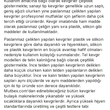
Kullanım amacına bağlı olarak kevgirler çeşitlilik
göstermekte; sanayi tip kevgirler genellikle uzun saplı,
geniş ağızlı olurken yine paslanmaz çelikten yapılan
kevgirler profesyonel mutfaklar için şeflerin daha çok
tercih ettiği ürünlerdir. Kevgir imalatında ham madde
olarak paslanmaz çeliğin yanı sıra plastik, silikon gibi
maddeler de kullanılmaktadır.
Paslanmaz çelikten yapılan kevgirler plastik ve silikon
kevgirlere göre daha dayanıklı ve hijyenikken, silikon
ve plastik kevgirlerin en büyük avantajı hafif olmaları
nedeniyle kullanım kolaylığı sunmalarıdır. Tel kevgir
modelleri de telin kalınlığına bağlı olarak çeşitlilik
göstermekte.
İnce telden
yapılan kevgirlerin delikleri
daha küçük olurken
kalın telden
yapılanların delikleri
daha büyüktür. İnce ve kalın telden yapılan kevgirlerin
sapları aynı ölçülerde ve aynı maddelerden yapıldığı
için iki tip üründe son derece dayanıklıdır.
Mutbex.com'
dan edinebileceğiniz bütün kevgirler
bulaşık makinelerinde yıkanabilir ve yüksek
sıcaklıklara dayanıklı kevgirlerdir. Ayrıca yüksek hijyen
standartlarında üretilmiş ve çeşitli testlere tabi