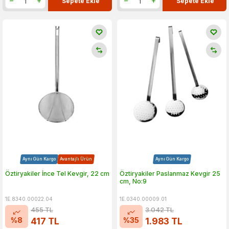
Sepete Ekle
Sepete Ekle
Aynı Gün Kargo
Avantajlı Ürün
Aynı Gün Kargo
Öztiryakiler İnce Tel Kevgir, 22 cm
Öztiryakiler Paslanmaz Kevgir 25
cm, No:9
1E.8340.00022.04
1E.0340.00009.01
455
TL
3.042
TL
%
8
%
35
417
TL
1.983
TL