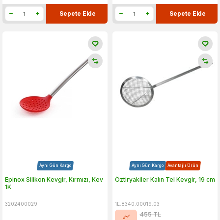
Sepete Ekle
Sepete Ekle
Aynı Gün Kargo
Aynı Gün Kargo
Avantajlı Ürün
Epinox Silikon Kevgir, Kırmızı, Kev
Öztiryakiler Kalın Tel Kevgir, 19 cm
1K
3202400029
1E.8340.00019.03
455
TL