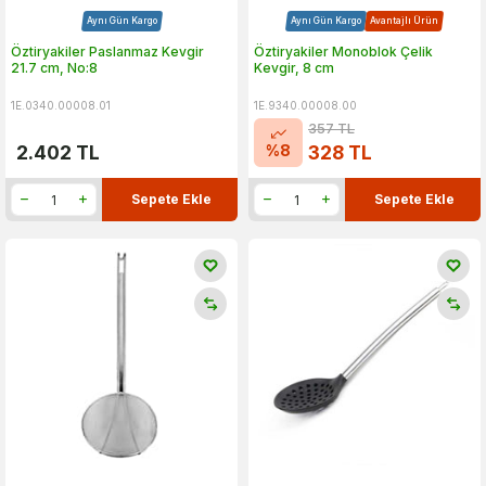
Aynı Gün Kargo
Aynı Gün Kargo
Avantajlı Ürün
Öztiryakiler Paslanmaz Kevgir
Öztiryakiler Monoblok Çelik
21.7 cm, No:8
Kevgir, 8 cm
1E.0340.00008.01
1E.9340.00008.00
357
TL
%
8
2.402
TL
328
TL
Sepete Ekle
Sepete Ekle