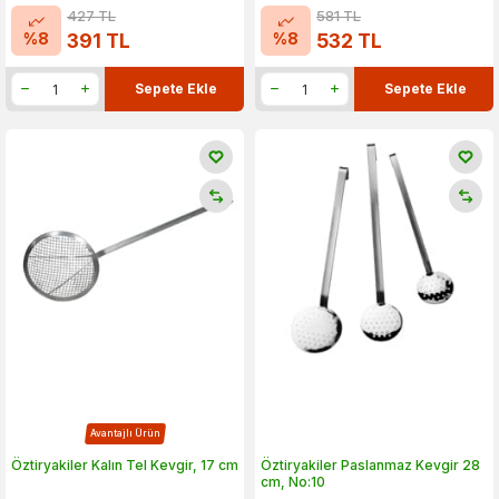
427
TL
581
TL
%
8
%
8
391
TL
532
TL
Sepete Ekle
Sepete Ekle
Avantajlı Ürün
Öztiryakiler Kalın Tel Kevgir, 17 cm
Öztiryakiler Paslanmaz Kevgir 28
cm, No:10