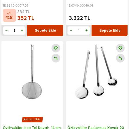
1E.8340.00017.03
1E.0340.00010.01
384
TL
%
8
352
TL
3.322
TL
Sepete Ekle
Sepete Ekle
Avantajlı Ürün
Öztiryakiler İnce Tel Kevgir, 14 cm
Öztiryakiler Paslanmaz Kevgir 20