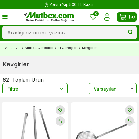
Yorum Yap 500 TL Kazan!
0
(
0
)
Anasayfa
/
Mutfak Gereçleri
/
El Gereçleri
/
Kevgirler
Kevgirler
62
Toplam Ürün
Filtre