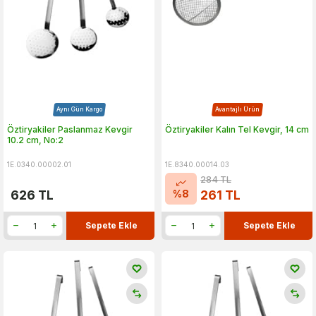
Aynı Gün Kargo
Avantajlı Ürün
Öztiryakiler Paslanmaz Kevgir
Öztiryakiler Kalın Tel Kevgir, 14 cm
10.2 cm, No:2
1E.0340.00002.01
1E.8340.00014.03
284
TL
%
8
626
TL
261
TL
Sepete Ekle
Sepete Ekle