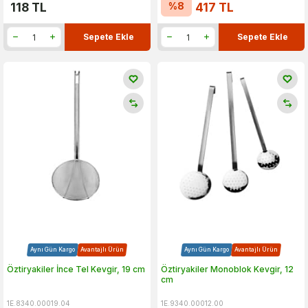
%
8
118
TL
417
TL
Sepete Ekle
Sepete Ekle
Aynı Gün Kargo
Avantajlı Ürün
Aynı Gün Kargo
Avantajlı Ürün
Öztiryakiler İnce Tel Kevgir, 19 cm
Öztiryakiler Monoblok Kevgir, 12
cm
1E.8340.00019.04
1E.9340.00012.00