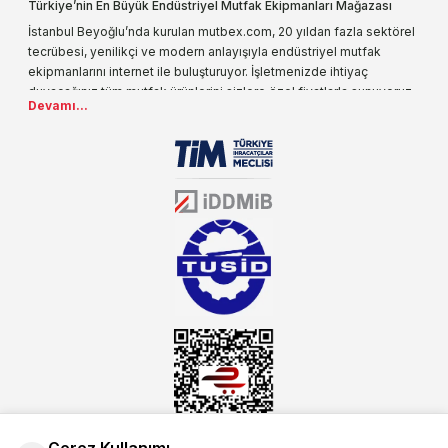
Türkiye’nin En Büyük Endüstriyel Mutfak Ekipmanları Mağazası
İstanbul Beyoğlu’nda kurulan mutbex.com, 20 yıldan fazla sektörel
tecrübesi, yenilikçi ve modern anlayışıyla endüstriyel mutfak
ekipmanlarını internet ile buluşturuyor. İşletmenizde ihtiyaç
duyacağınız tüm mutfak ürünlerini sizlere özel fiyatlarla sunuyoruz.
Devamı...
Endüstriyel mutfak malzemesi deyince akla gelen ilk adreslerden
biri olarak, ürün çeşitlerimizi her gün artırıyoruz. Uzun yıllardır
sektörün farklı alanlarında da faliyet gösteren mutbex.com,
Öztiryakiler resmi bayisidir. Öztiryakiler ürünleri üzerinde büyük bir
donanıma sahip ekibi ile müşterilerine koşulsuz destek sunan
mutbex.com ile endüstriyel mutfak malzemeleri konusunda
alacağınız hizmet standartların her zaman üstünde olacaktır.