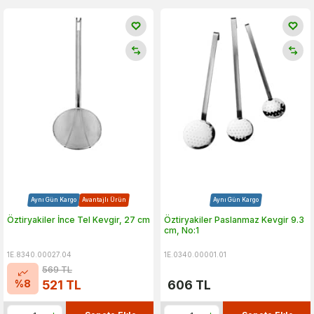
Aynı Gün Kargo
Avantajlı Ürün
Aynı Gün Kargo
Öztiryakiler İnce Tel Kevgir, 27 cm
Öztiryakiler Paslanmaz Kevgir 9.3
cm, No:1
1E.8340.00027.04
1E.0340.00001.01
569
TL
%
8
521
TL
606
TL