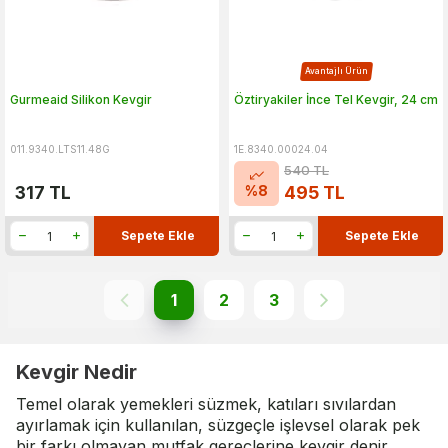
Avantajlı Ürün
Gurmeaid Silikon Kevgir
Öztiryakiler İnce Tel Kevgir, 24 cm
011.9340.LTS11.48G
1E.8340.00024.04
540
TL
%
8
317
TL
495
TL
Sepete Ekle
Sepete Ekle
1
2
3
Kevgir Nedir
Temel olarak yemekleri süzmek, katıları sıvılardan
ayırlamak için kullanılan, süzgeçle işlevsel olarak pek
bir farkı olmayan mutfak gereçlerine kevgir denir.