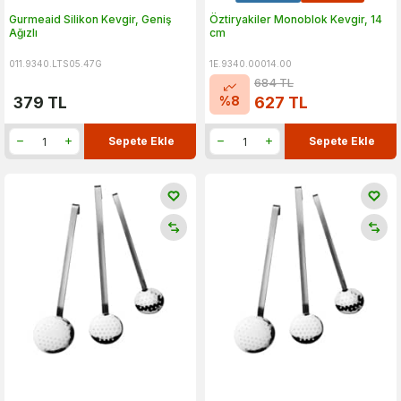
Gurmeaid Silikon Kevgir, Geniş
Öztiryakiler Monoblok Kevgir, 14
Ağızlı
cm
011.9340.LTS05.47G
1E.9340.00014.00
684
TL
%
8
379
TL
627
TL
Sepete Ekle
Sepete Ekle