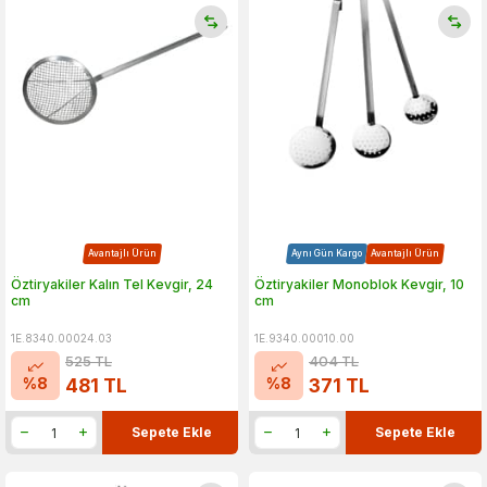
Avantajlı Ürün
Aynı Gün Kargo
Avantajlı Ürün
Öztiryakiler Kalın Tel Kevgir, 24
Öztiryakiler Monoblok Kevgir, 10
cm
cm
1E.8340.00024.03
1E.9340.00010.00
525
TL
404
TL
%
8
%
8
481
TL
371
TL
Sepete Ekle
Sepete Ekle