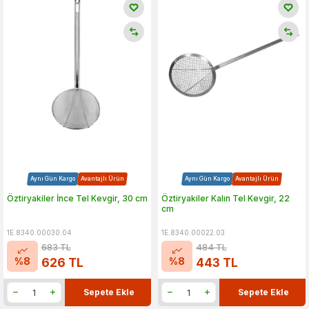
Aynı Gün Kargo
Avantajlı Ürün
Aynı Gün Kargo
Avantajlı Ürün
Öztiryakiler İnce Tel Kevgir, 30 cm
Öztiryakiler Kalın Tel Kevgir, 22
cm
1E.8340.00030.04
1E.8340.00022.03
683
TL
484
TL
%
8
%
8
626
TL
443
TL
Sepete Ekle
Sepete Ekle