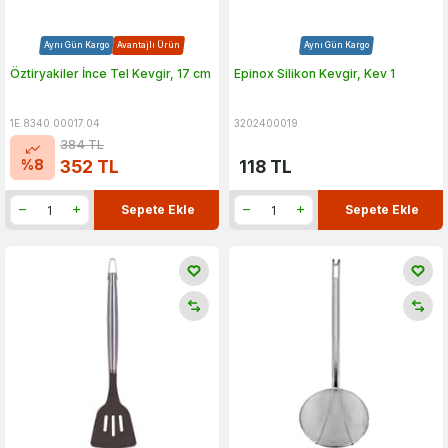
Aynı Gün Kargo
Avantajlı Ürün
Aynı Gün Kargo
Öztiryakiler İnce Tel Kevgir, 17 cm
Epinox Silikon Kevgir, Kev 1
1E.8340.00017.04
3202400019
384
TL
%
8
352
TL
118
TL
Sepete Ekle
Sepete Ekle