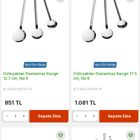
Aynı Gün Kargo
Aynı Gün Kargo
Öztiryakiler Paslanmaz Kevgir
Öztiryakiler Paslanmaz Kevgir 17.5
12.7 cm, No:4
cm, No:6
1E.0340.00004.01
1E.0340.00006.01
851
TL
1.081
TL
Sepete Ekle
Sepete Ekle